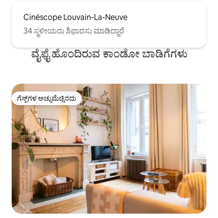
Cinéscope Louvain-La-Neuve
34 ಸ್ಥಳೀಯರು ಶಿಫಾರಸು ಮಾಡಿದ್ದಾರೆ
ವೈಫೈ ಹೊಂದಿರುವ ಕಾಂಡೋ ಬಾಡಿಗೆಗಳು
ಗೆಸ್ಟ್‌ಗಳ ಅಚ್ಚುಮೆಚ್ಚಿನದು
ಗೆಸ್ಟ್‌ಗಳ ಅಚ್ಚುಮೆಚ್ಚಿನದು