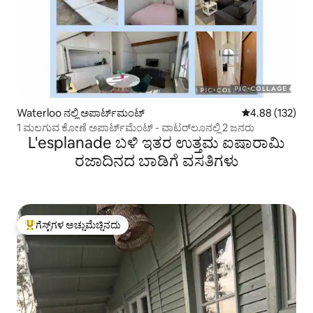
Waterloo ನಲ್ಲಿ ಅಪಾರ್ಟ್‌ಮಂಟ್
5 ರಲ್ಲಿ 4.88 ಸರಾ
4.88 (132)
1 ಮಲಗುವ ಕೋಣೆ ಅಪಾರ್ಟ್‌ಮೆಂಟ್ - ವಾಟರ್‌ಲೂನಲ್ಲಿ 2 ಜನರು
L'esplanade ಬಳಿ ಇತರ ಉತ್ತಮ ಐಷಾರಾಮಿ
ರಜಾದಿನದ ಬಾಡಿಗೆ ವಸತಿಗಳು
ಗೆಸ್ಟ್‌ಗಳ ಅಚ್ಚುಮೆಚ್ಚಿನದು
ಗೆಸ್ಟ್‌ಗಳಿಗೆ ಅತಿ ಹೆಚ್ಚು ಅಚ್ಚುಮೆಚ್ಚಿನದು