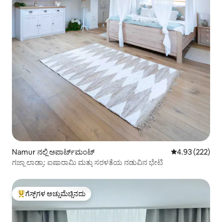
Namur ನಲ್ಲಿ ಅಪಾರ್ಟ್‌ಮಂಟ್
5 ರಲ್ಲಿ 4.93 ಸರಾ
4.93 (222)
ಗಜ್ಜಾ ಲಾಡ್ರಾ: ಐಷಾರಾಮಿ ಮತ್ತು ಸರಳತೆಯ ನಡುವಿನ ಭೇಟಿ
ಗೆಸ್ಟ್‌ಗಳ ಅಚ್ಚುಮೆಚ್ಚಿನದು
ಗೆಸ್ಟ್‌ಗಳಿಗೆ ಅತಿ ಹೆಚ್ಚು ಅಚ್ಚುಮೆಚ್ಚಿನದು