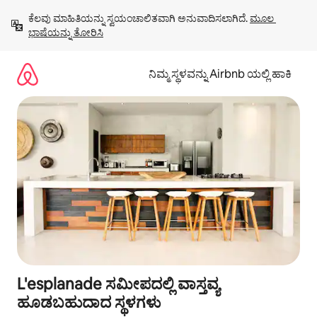
ವಿಷಯಕ್ಕೆ
ಕೆಲವು ಮಾಹಿತಿಯನ್ನು ಸ್ವಯಂಚಾಲಿತವಾಗಿ ಅನುವಾದಿಸಲಾಗಿದೆ. 
ಮೂಲ 
ಹೋಗಿ
ಭಾಷೆಯನ್ನು ತೋರಿಸಿ
ನಿಮ್ಮ ಸ್ಥಳವನ್ನು Airbnb ಯಲ್ಲಿ ಹಾಕಿ
L'esplanade ಸಮೀಪದಲ್ಲಿ ವಾಸ್ತವ್ಯ
ಹೂಡಬಹುದಾದ ಸ್ಥಳಗಳು