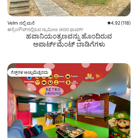
Velm ನಲ್ಲಿ ಮನೆ
5 ರಲ್ಲಿ 4.92 ಸರಾ
4.92 (118)
ಹಸ್ಪೆಂಗೌವ್‌ನಲ್ಲಿರುವ ಗ್ರಾಮೀಣ ಚದರ ಫಾರ್ಮ್
ಹವಾನಿಯಂತ್ರಣವನ್ನು ಹೊಂದಿರುವ
ಅಪಾರ್ಟ್‌ಮೆಂಟ್‌ ಬಾಡಿಗೆಗಳು
ಗೆಸ್ಟ್‌ಗಳ ಅಚ್ಚುಮೆಚ್ಚಿನದು
ಗೆಸ್ಟ್‌ಗಳ ಅಚ್ಚುಮೆಚ್ಚಿನದು