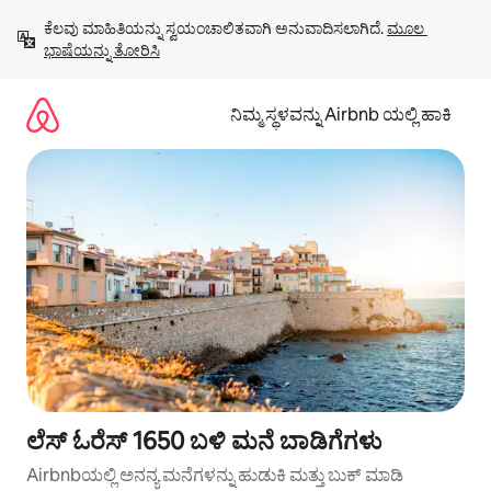
ವಿಷಯಕ್ಕೆ
ಕೆಲವು ಮಾಹಿತಿಯನ್ನು ಸ್ವಯಂಚಾಲಿತವಾಗಿ ಅನುವಾದಿಸಲಾಗಿದೆ. 
ಮೂಲ 
ಹೋಗಿ
ಭಾಷೆಯನ್ನು ತೋರಿಸಿ
ನಿಮ್ಮ ಸ್ಥಳವನ್ನು Airbnb ಯಲ್ಲಿ ಹಾಕಿ
ಲೆಸ್ ಓರೆಸ್ 1650 ಬಳಿ ಮನೆ ಬಾಡಿಗೆಗಳು
Airbnbಯಲ್ಲಿ ಅನನ್ಯ ಮನೆಗಳನ್ನು ಹುಡುಕಿ ಮತ್ತು ಬುಕ್ ಮಾಡಿ