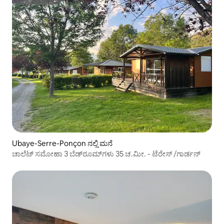
ಸೂಪರ್‌ಹೋಸ್ಟ್
Ubaye-Serre-Ponçon ನಲ್ಲಿ ಮನೆ
ಚಾಲೆಟ್ ಸಮೋಹಾ 3 ಬೆಡ್‌ರೂಮ್‌ಗಳು 35 ಚ.ಮೀ. - ಟೆರೇಸ್ /ಗಾರ್ಡನ್