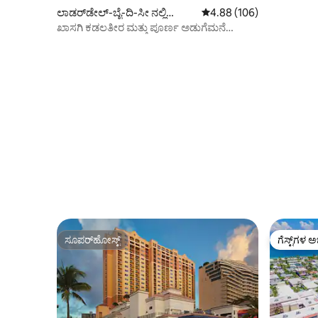
ಲಾಡರ್‌ಡೇಲ್-ಬೈ-ದಿ-ಸೀ ನಲ್ಲಿ
5 ರಲ್ಲಿ 4.88 ಸರಾಸರಿ ರೇಟಿಂಗ
4.88 (106)
ಕಾಂಡೋ
ಖಾಸಗಿ ಕಡಲತೀರ ಮತ್ತು ಪೂರ್ಣ ಅಡುಗೆಮನೆ
ಹೊಂದಿರುವ ಕಡಲತೀರದ ಕಾಂಡೋ
ಸೂಪರ್‌ಹೋಸ್ಟ್
ಗೆಸ್ಟ್‌ಗಳ ಅ
ಸೂಪರ್‌ಹೋಸ್ಟ್
ಗೆಸ್ಟ್‌ಗಳ ಅ