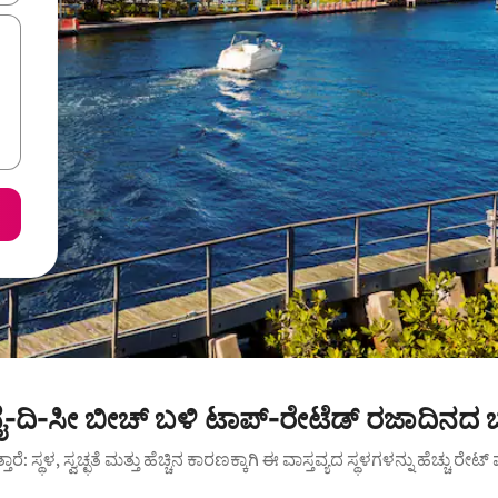
ೈ-ದಿ-ಸೀ ಬೀಚ್ ಬಳಿ ಟಾಪ್-ರೇಟೆಡ್ ರಜಾದಿನದ ಬ
ುತ್ತಾರೆ: ಸ್ಥಳ, ಸ್ವಚ್ಛತೆ ಮತ್ತು ಹೆಚ್ಚಿನ ಕಾರಣಕ್ಕಾಗಿ ಈ ವಾಸ್ತವ್ಯದ ಸ್ಥಳಗಳನ್ನು ಹೆಚ್ಚು ರೇ