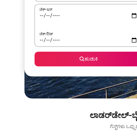
ಚೆಕ್-ಇನ್
ಚೆಕ್-ಔಟ್
ಹುಡುಕಿ
ಲಾಡರ್‌ಡೇಲ್-ಬ
ಗೆಸ್ಟ್‌ಗಳು ಒಪ್ಪ