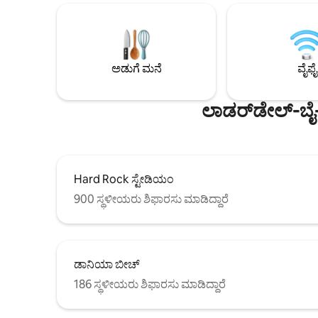
ರೆಸ್ಟೋರೆಂಟ್‌ಗಳು, ಐಸ್ ಕ್ರೀಮ್ ಪಾರ್ಲರ್‌ಗಳು, ಲೈವ್
ಅಂಗಳದೊಂದಿಗ
ಸಂಗೀತವಿರುವ ಬಾರ್‌ಗಳು ಮತ್ತು ಅಂಗಡಿಗಳಿಂದ
ಕುಟುಂಬಗಳಿಗೆ
ಅರ್ಧ ಬ್ಲಾಕ್ ದೂರದಲ್ಲಿದ್ದೇವೆ. ಇಲ್ಲಿ ನಾಲ್ಕು ಆಧುನಿಕ
ತನ್ನದೇ ಆದ
ಬಾಡಿಗೆ 1/1 ಅಪಾರ್ಟ್‌ಮೆಂಟ್‌ಗಳಿವೆ, ಎಲ್ಲವೂ ಗಾತ್ರ,
ಚಂಡಮಾರುತದ
ವಿನ್ಯಾಸ ಮತ್ತು ಲೇಔಟ್‌ನಲ್ಲಿ ಒಂದೇ ರೀತಿಯಲ್ಲಿವೆ. ಸ್ಥಳ:
ಕಿಟಕಿಗಳು 
ಅಡುಗೆ ಮನೆ
ವೈಫೈ
1 ಬ್ಲಾಕ್ S.of Comm. blvd. E. ಓಷನ್ ಡಾ.
ಸ್ಪ್ಲಿಟ್ ಏರ್
(ವಾಲ್‌ಗ್ರೀನ್‌ನಿಂದ ಅಡ್ಡಲಾಗಿ)
ನಿಶ್ಯಬ್ದವನ್ನ
ಲಾಡರ್‌ಡೇಲ್-ಬೈ
Hard Rock ಸ್ಟೇಡಿಯಂ
900 ಸ್ಥಳೀಯರು ಶಿಫಾರಸು ಮಾಡಿದ್ದಾರೆ
ಡಾನಿಯಾ ಬೀಚ್
186 ಸ್ಥಳೀಯರು ಶಿಫಾರಸು ಮಾಡಿದ್ದಾರೆ