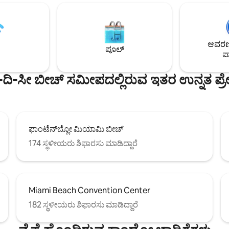
ಮೇಕರ್ (ಡ್ರಿಪ್ ಮತ್ತು ಪಾಡ್‌ಗಳು) ಸೇರಿದೆ. ನಾ
ೆ. ಚಿಕ್ಕ ಮಕ್ಕಳನ್ನು ಹೊಂದಿರುವ
ಉಚಿತ ಬೀಚ್ ಟವೆಲ್‌ಗಳು, ಬೀಚ್ ಕುರ್ಚಿಗ
 ಸೂಕ್ತವಾಗಿದೆ. ಪ್ರತಿ ಬೆಡ್‌ರೂಮ್
ಮರುಬಳಕೆ ಮಾಡಬಹುದಾದ ಐಸ್‌ಪ್ಯಾಕ್‌ಗ
 ನಂತರದ ಬಾತ್‌ರೂಮ್ ಅನ್ನು ಹೊಂದಿದೆ.
ಹೊಂದಿರುವ ಕೂಲರ್ ಮತ್ತು ವ್ಯಾಗನ್ ಅನ್
 ಪ್ರಭಾವದಿಂದ ರಕ್ಷಣೆ ನೀಡುವ
ಒದಗಿಸುತ್ತೇವೆ, ಇದರಿಂದ ಕಡಲತೀರಕ್ಕೆ 
ಆವರಣದ
ಮತ್ತು ಬಾಗಿಲುಗಳು ಹಾಗೂ ಹೊಸ ಮಿನಿ-
ಪೂಲ್
ತೊಂದರೆಯಿಲ್ಲದೆ ಆಗುತ್ತದೆ.
ಪಾ
 ಕಂಡಿಷನರ್‌ಗಳು ಪ್ರತಿ ರೂಮ್‌ನಲ್ಲಿ
ು ಖಾತರಿಪಡಿಸುತ್ತವೆ.
-ದಿ-ಸೀ ಬೀಚ್ ಸಮೀಪದಲ್ಲಿರುವ ಇತರ ಉನ್ನತ ಪ್ರೇ
ಫಾಂಟೆನ್‌ಬ್ಲೋ ಮಿಯಾಮಿ ಬೀಚ್
174 ಸ್ಥಳೀಯರು ಶಿಫಾರಸು ಮಾಡಿದ್ದಾರೆ
Miami Beach Convention Center
182 ಸ್ಥಳೀಯರು ಶಿಫಾರಸು ಮಾಡಿದ್ದಾರೆ