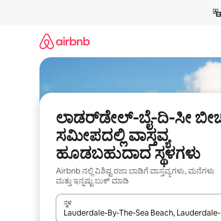
ವಿಷಯಕ್ಕೆ
ಹೋಗಿ
ಲಾಡರ್‌ಡೇಲ್-ಬೈ-ದಿ-ಸೀ ಬೀ
ಸಮೀಪದಲ್ಲಿ ವಾಸ್ತವ್ಯ
ಹೂಡಬಹುದಾದ ಸ್ಥಳಗಳು
Airbnb ನಲ್ಲಿ ವಿಶಿಷ್ಟ ರಜಾ ಬಾಡಿಗೆ ವಾಸ್ತವ್ಯಗಳು, ಮನೆಗಳು
ಮತ್ತು ಇನ್ನಷ್ಟು ಬುಕ್ ಮಾಡಿ
ಸ್ಥಳ
ಫಲಿತಾಂಶಗಳು ಲಭ್ಯವಿರುವಾಗ, ಅಪ್ ಮತ್ತು ಡೌನ್ ಬಾಣದ ಕೀಲಿಗಳೊ