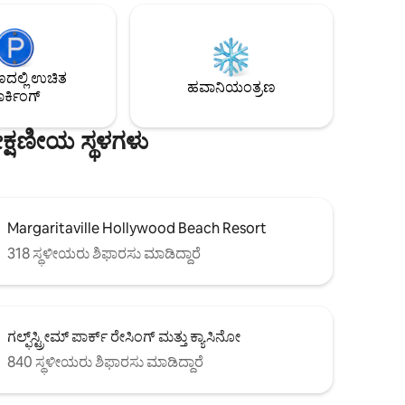
ಸಂಪರ್ಕದಲ್ಲಿರಿ. ದಯವಿಟ್ಟು ಗಮನಿಸಿ: ನವೆಂಬರ್ 1
ವು
ರಿಂದ ಏಪ್ರಿಲ್ 30 ರವರೆಗೆ $25/ದಿನದ ಪೂಲ್ ಶುಲ್ಕ
ಳು, ಛತ್ರಿ,
ಅನ್ವಯಿಸುತ್ತದೆ. ಒಂದು ಸಣ್ಣ ನಾಯಿ (15 Ib ವರೆಗೆ)
ಳನ್ನು
ಅನ್ನು ಅನುಮತಿಸಲಾಗಿದೆ, ರೋಮ ಬೀಳುವ
ನು
ನಾಯಿಗಳಿಗೆ ಹೆಚ್ಚುವರಿ ಶುಲ್ಕ ವಿಧಿಸಲಾಗುತ್ತದೆ.
ಪ್ರಯಾಣವು
ಲ್ಲಿ ಉಚಿತ
ಹವಾನಿಯಂತ್ರಣ
ರ್ಕಿಂಗ್
ಕ್ಷಣೀಯ ಸ್ಥಳಗಳು
Margaritaville Hollywood Beach Resort
318 ಸ್ಥಳೀಯರು ಶಿಫಾರಸು ಮಾಡಿದ್ದಾರೆ
ಗಲ್ಫ್‌ಸ್ಟ್ರೀಮ್ ಪಾರ್ಕ್ ರೇಸಿಂಗ್ ಮತ್ತು ಕ್ಯಾಸಿನೋ
840 ಸ್ಥಳೀಯರು ಶಿಫಾರಸು ಮಾಡಿದ್ದಾರೆ