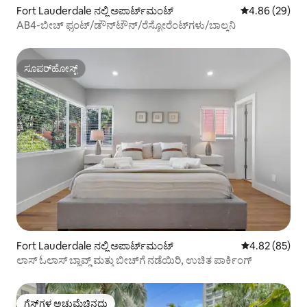
Fort Lauderdale ನಲ್ಲಿ ಅಪಾರ್ಟ್‌ಮಂಟ್
5 ರಲ್ಲಿ 4.86 ಸರ
4.86 (29)
AB4-ಬೀಚ್ ಫ್ರಂಟ್/ಡೌನ್‌ಟೌನ್/ರೆಸ್ಟೋರೆಂಟ್‌ಗಳು/ಬಾಲ್ಕನಿ
ಸೂಪರ್‌ಹೋಸ್ಟ್
ಸೂಪರ್‌ಹೋಸ್ಟ್
Fort Lauderdale ನಲ್ಲಿ ಅಪಾರ್ಟ್‌ಮಂಟ್
5 ರಲ್ಲಿ 4.82 ಸರ
4.82 (85)
ಲಾಸ್ ಓಲಾಸ್ ಬ್ಲಾವ್ಡ್ ಮತ್ತು ಬೀಚ್‌ಗೆ ನಡೆಯಿರಿ, ಉಚಿತ ಪಾರ್ಕಿಂಗ್
ಗೆಸ್ಟ್‌ಗಳ ಅಚ್ಚುಮೆಚ್ಚಿನದು