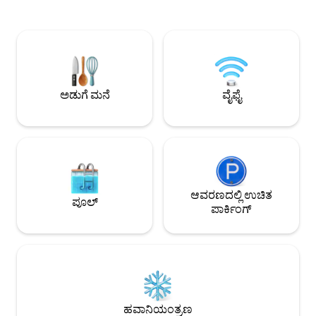
ಮತ್ತು ಗುಂಪುಗಳಿಗೆ ಸೂಕ್ತವಾಗಿದೆ. ಸ
ಊಟವನ್ನು ಗ್ರಿಲ್ ಮಾಡಿ ಅಥವಾ ಫ್ಲೋರಿಡಾದ
ಮತ್ತು ಸಮೃದ್ಧ ಸೌಲಭ್ಯಗಳ
ಸೂರ್ಯಾಸ್ತವು ಪರಿಪೂರ್ಣ ಮನಃಸ್ಥಿತಿಯನ್ನು
ವಿಸ್ಮಯಗೊಳಿಸುತ್ತದೆ. ✔ 4 ಆರಾಮದಾಯಕ BR ಗಳು
ಸೃಷ್ಟಿಸುವಾಗ ಹೊರಾಂಗಣ ಟಿವಿಯಲ್ಲಿ ಚಲನಚಿತ್ರ
✔ ಓಪನ್ ಡಿಸೈನ್ ಲಿವ
ಅಥವಾ ಸಂಗೀತದೊಂದಿಗೆ ವಿಶ್ರಾಂತಿ ಪಡೆಯಿರಿ.
✔ ಹೊರಾಂಗಣಗಳು (ಪೂ
ಸಾಹಸಕ್ಕಾಗಿ ಕಯಾಕ್‌ಗಳನ್ನು ತೆಗೆದುಕೊಂಡು ಹೋಗಿ,
BBQ) ✔ ಸ್ಮಾರ್ಟ್ ಟಿವಿ
ನಂತರ ಸಂಪೂರ್ಣ ಗೌಪ್ಯತೆಯಲ್ಲಿ ನಕ್ಷತ್ರಗಳ ಕೆಳಗೆ
ಉಚಿತ ಪಾರ್ಕಿಂಗ್
ಶಾಂತ ಸಂಜೆಗಳಿಗೆ ಹಿಂತಿರುಗಿ. ಲಾಸ್ ಒಲಾಸ್
ಅಡುಗೆ ಮನೆ
ವೈಫೈ
ಬೌಲೆವಾರ್ಡ್ ಮತ್ತು ಬೀಚ್‌ನಿಂದ ಕೆಲವೇ ನಿಮಿಷಗಳ
ದೂರದಲ್ಲಿ,
ಆವರಣದಲ್ಲಿ ಉಚಿತ
ಪೂಲ್
ಪಾರ್ಕಿಂಗ್
ಹವಾನಿಯಂತ್ರಣ