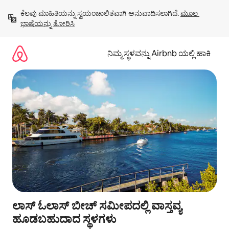
ವಿಷಯಕ್ಕೆ
ಕೆಲವು ಮಾಹಿತಿಯನ್ನು ಸ್ವಯಂಚಾಲಿತವಾಗಿ ಅನುವಾದಿಸಲಾಗಿದೆ. 
ಮೂಲ 
ಹೋಗಿ
ಭಾಷೆಯನ್ನು ತೋರಿಸಿ
ನಿಮ್ಮ ಸ್ಥಳವನ್ನು Airbnb ಯಲ್ಲಿ ಹಾಕಿ
ಲಾಸ್ ಓಲಾಸ್ ಬೀಚ್ ಸಮೀಪದಲ್ಲಿ ವಾಸ್ತವ್ಯ
ಹೂಡಬಹುದಾದ ಸ್ಥಳಗಳು