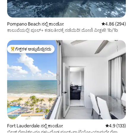
Pompano Beach ನಲ್ಲಿ ಕಾಂಡೋ
5 ರಲ್ಲಿ 4.86 ಸರಾ
4.86 (294)
ಕಾಲುವೆಯಲ್ಲಿ! ಪೂಲ್+ ಕಡಲತೀರಕ್ಕೆ ನಡೆಯಿರಿ! ದೋಣಿ ವೀಕ್ಷಣೆ! 1b/1b
ಗೆಸ್ಟ್‌ಗಳ ಅಚ್ಚುಮೆಚ್ಚಿನದು
ಗೆಸ್ಟ್‌ಗಳಿಗೆ ಅತಿ ಹೆಚ್ಚು ಅಚ್ಚುಮೆಚ್ಚಿನದು
Fort Lauderdale ನಲ್ಲಿ ಕಾಂಡೋ
5 ರಲ್ಲಿ 4.9 ಸರಾ
4.9 (133)
ಬೀಚ್ ರೆಸಾರ್ಟ್-ವ್ಯೂಗಳು-ದೊಡ್ಡ ಪೂಲ್-ಪ್ಯಾಟಿಯೋ-ಯಾವುದೇ ರೆಸಾರ್ಟ್