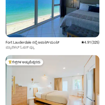
Fort Lauderdale ನಲ್ಲಿ ಅಪಾರ್ಟ್‌ಮಂಟ್
5 ರಲ್ಲಿ 4.91 ಸರಾ
4.91 (325)
ಮ್ಯಾಜಿಕಲ್ ಓಷನ್ ವ್ಯೂ
ಗೆಸ್ಟ್‌ಗಳ ಅಚ್ಚುಮೆಚ್ಚಿನದು
ಗೆಸ್ಟ್‌ಗಳಿಗೆ ಅತಿ ಹೆಚ್ಚು ಅಚ್ಚುಮೆಚ್ಚಿನದು