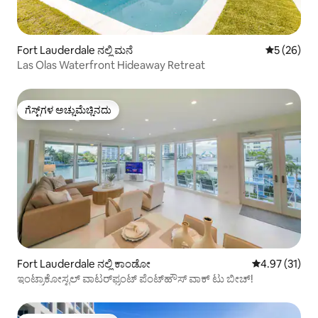
Fort Lauderdale ನಲ್ಲಿ ಮನೆ
5 ರಲ್ಲಿ 5 ಸರ
5 (26)
Las Olas Waterfront Hideaway Retreat
ಗೆಸ್ಟ್‌ಗಳ ಅಚ್ಚುಮೆಚ್ಚಿನದು
ಗೆಸ್ಟ್‌ಗಳ ಅಚ್ಚುಮೆಚ್ಚಿನದು
Fort Lauderdale ನಲ್ಲಿ ಕಾಂಡೋ
5 ರಲ್ಲಿ 4.97 ಸರ
4.97 (31)
ಇಂಟ್ರಾಕೋಸ್ಟಲ್ ವಾಟರ್‌ಫ್ರಂಟ್ ಪೆಂಟ್‌ಹೌಸ್ ವಾಕ್ ಟು ಬೀಚ್!