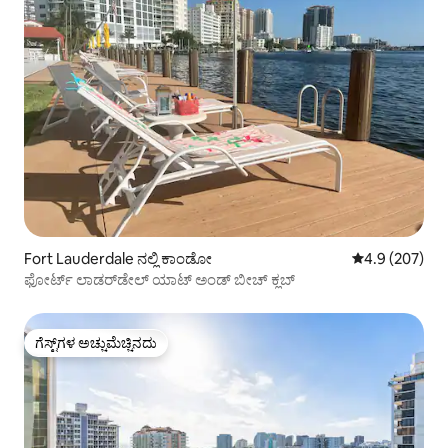
Fort Lauderdale ನಲ್ಲಿ ಕಾಂಡೋ
5 ರಲ್ಲಿ 4.9 ಸರಾ
4.9 (207)
ಫೋರ್ಟ್ ಲಾಡರ್‌ಡೇಲ್ ಯಾಟ್ ಅಂಡ್ ಬೀಚ್ ಕ್ಲಬ್
ಗೆಸ್ಟ್‌ಗಳ ಅಚ್ಚುಮೆಚ್ಚಿನದು
ಗೆಸ್ಟ್‌ಗಳ ಅಚ್ಚುಮೆಚ್ಚಿನದು