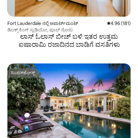
Fort Lauderdale ನಲ್ಲಿ ಅಪಾರ್ಟ್‌ಮಂಟ್
5 ರಲ್ಲಿ 4.96 ಸರಾ
4.96 (181)
ಡಿಲಕ್ಸ್ ಕಿಂಗ್ ಸ್ಟುಡಿಯೋ, ಪೂಲ್ ನೋಟ
ಲಾಸ್ ಓಲಾಸ್ ಬೀಚ್ ಬಳಿ ಇತರ ಉತ್ತಮ
ಐಷಾರಾಮಿ ರಜಾದಿನದ ಬಾಡಿಗೆ ವಸತಿಗಳು
ಸೂಪರ್‌ಹೋಸ್ಟ್
ಸೂಪರ್‌ಹೋಸ್ಟ್