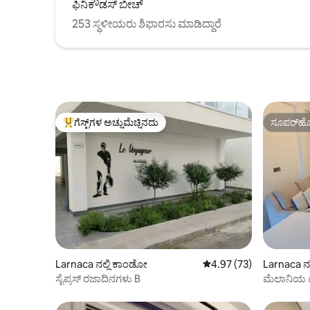
ಫಿನಿಕೌಡಸ್ ಬೀಚ್
253 ಸ್ಥಳೀಯರು ಶಿಫಾರಸು ಮಾಡಿದ್ದಾರೆ
ಗೆಸ್ಟ್‌ಗಳ ಅಚ್ಚುಮೆಚ್ಚಿನದು
ಸೂಪರ್‌ಹೋ
ಗೆಸ್ಟ್‌ಗಳಿಗೆ ಅತಿ ಹೆಚ್ಚು ಅಚ್ಚುಮೆಚ್ಚಿನದು
ಸೂಪರ್‌ಹೋ
Larnaca ನಲ್ಲಿ ಕಾಂಡೋ
5 ರಲ್ಲಿ 4.97 ಸರಾಸರಿ ರೇಟಿಂ
4.97 (73)
Larnaca ನ
ಸೈಪ್ರಸ್ ರಜಾದಿನಗಳು B
ಮೆಲಾನಿಯ ಐ
ಅಪಾರ್ಟ್‌ಮೆ