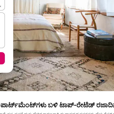
ಂದಿಗೆ ನ್ಯಾವಿಗೇಟ್ ಮಾಡಿ ಅಥವಾ ಸ್ಪರ್ಶ ಅಥವಾ ಸ್ವೈಪ್ ಗೆಸ್ಚರ್‌ಗಳ ಮೂಲಕ ಅನ್ವೇಷಿಸಿ.
ಪಾರ್ಟ್‌ಮೆಂಟ್‌ಗಳು ಬಳಿ ಟಾಪ್-ರೇಟೆಡ್ ರಜಾದ