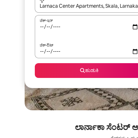
ಫಲಿತಾಂಶಗಳು ಲಭ್ಯವಿರುವಾಗ, ಅಪ್ ಮತ್ತು ಡೌನ್ ಬಾಣದ ಕೀಲಿಗಳೊ
ಚೆಕ್-ಇನ್
ಚೆಕ್-ಔಟ್
ಹುಡುಕಿ
ಲಾರ್ನಾಕಾ ಸೆಂಟರ್ ಅ