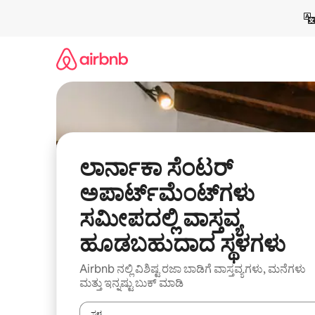
ವಿಷಯಕ್ಕೆ
ಹೋಗಿ
ಲಾರ್ನಾಕಾ ಸೆಂಟರ್
ಅಪಾರ್ಟ್‌ಮೆಂಟ್‌ಗಳು
ಸಮೀಪದಲ್ಲಿ ವಾಸ್ತವ್ಯ
ಹೂಡಬಹುದಾದ ಸ್ಥಳಗಳು
Airbnb ನಲ್ಲಿ ವಿಶಿಷ್ಟ ರಜಾ ಬಾಡಿಗೆ ವಾಸ್ತವ್ಯಗಳು, ಮನೆಗಳು
ಮತ್ತು ಇನ್ನಷ್ಟು ಬುಕ್ ಮಾಡಿ
ಸ್ಥಳ