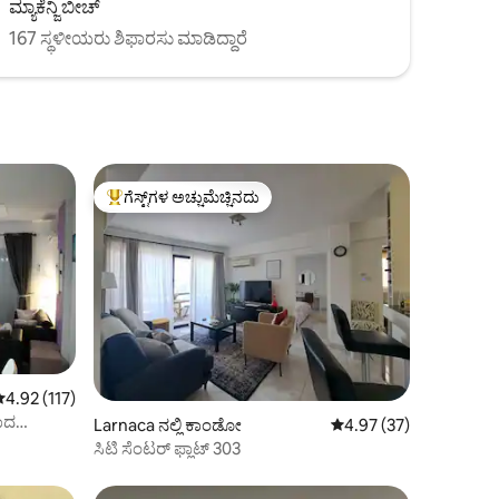
ಮ್ಯಾಕೆನ್ಜಿ ಬೀಚ್
167 ಸ್ಥಳೀಯರು ಶಿಫಾರಸು ಮಾಡಿದ್ದಾರೆ
ಗೆಸ್ಟ್‌ಗಳ ಅಚ್ಚುಮೆಚ್ಚಿನದು
ಗೆಸ್ಟ್‌ಗಳಿಗೆ ಅತಿ ಹೆಚ್ಚು ಅಚ್ಚುಮೆಚ್ಚಿನದು
 ರಲ್ಲಿ 4.92 ಸರಾಸರಿ ರೇಟಿಂಗ್, 117 ವಿಮರ್ಶೆಗಳು
4.92 (117)
ಾದ
Larnaca ನಲ್ಲಿ ಕಾಂಡೋ
5 ರಲ್ಲಿ 4.97 ಸರಾಸರಿ ರೇಟಿ
4.97 (37)
ಸಿಟಿ ಸೆಂಟರ್ ಫ್ಲಾಟ್ 303