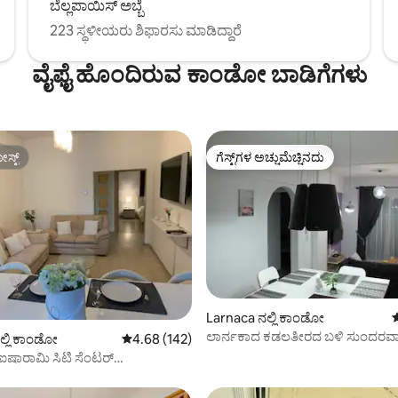
ಬೆಲ್ಲಪಾಯಿಸ್ ಅಬ್ಬೆ
223 ಸ್ಥಳೀಯರು ಶಿಫಾರಸು ಮಾಡಿದ್ದಾರೆ
ವೈಫೈ ಹೊಂದಿರುವ ಕಾಂಡೋ ಬಾಡಿಗೆಗಳು
ಸ್ಟ್
ಗೆಸ್ಟ್‌ಗಳ ಅಚ್ಚುಮೆಚ್ಚಿನದು
ಸ್ಟ್
ಗೆಸ್ಟ್‌ಗಳ ಅಚ್ಚುಮೆಚ್ಚಿನದು
Larnaca ನಲ್ಲಿ ಕಾಂಡೋ
5
ಲಾರ್ನಕಾದ ಕಡಲತೀರದ ಬಳಿ ಸುಂದರವ
ಗ್, 73 ವಿಮರ್ಶೆಗಳು
ಲ್ಲಿ ಕಾಂಡೋ
5 ರಲ್ಲಿ 4.68 ಸರಾಸರಿ ರೇಟಿಂಗ್, 142 ವಿಮರ್ಶೆಗಳು
4.68 (142)
ಅಪಾರ್ಟ್‌ಮೆಂಟ್
ಷಾರಾಮಿ ಸಿಟಿ ಸೆಂಟರ್
ಂಟ್ II