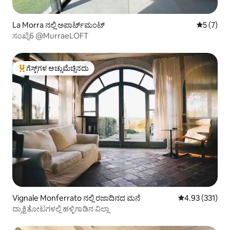
La Morra ನಲ್ಲಿ ಅಪಾರ್ಟ್‌ಮಂಟ್
5 ರಲ್ಲಿ 5 
5 (7)
ಸಂಖ್ಯೆ6 @MurraeLOFT
ಗೆಸ್ಟ್‌ಗಳ ಅಚ್ಚುಮೆಚ್ಚಿನದು
ಗೆಸ್ಟ್‌ಗಳಿಗೆ ಅತಿ ಹೆಚ್ಚು ಅಚ್ಚುಮೆಚ್ಚಿನದು
Vignale Monferrato ನಲ್ಲಿ ರಜಾದಿನದ ಮನೆ
5 ರಲ್ಲಿ 4.93 ಸರಾ
4.93 (331)
ದ್ರಾಕ್ಷಿತೋಟಗಳಲ್ಲಿ ಹಳ್ಳಿಗಾಡಿನ ವಿಲ್ಲಾ