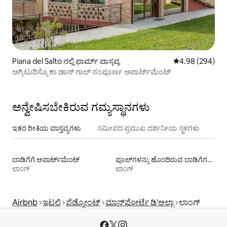
Piana del Salto ನಲ್ಲಿ ಫಾರ್ಮ್ ವಾಸ್ತವ್ಯ
5 ರಲ್ಲಿ 4.98 ಸರಾ
4.98 (294)
ಅಗ್ರಿಟುರಿಸ್ಮೊ ಕಾ ಡಾನ್ ಗಾಲ್ ಸಂಪೂರ್ಣ ಅಪಾರ್ಟ್‌ಮೆಂಟ್
ಅನ್ವೇಷಿಸಬೇಕಿರುವ ಗಮ್ಯಸ್ಥಾನಗಳು
ಇತರ ರೀತಿಯ ವಾಸ್ತವ್ಯಗಳು
ಸಮೀಪದ ಪ್ರಮುಖ ದರ್ಶನೀಯ ಸ್ಥಳಗಳು
ಬಾಡಿಗೆಗೆ ಅಪಾರ್ಟ್‌ಮೆಂಟ್‌
ಪೂಲ್‍ಗಳನ್ನು ಹೊಂದಿರುವ ಬಾಡಿಗೆಗಳು
ಲಾಂಗ್
ಲಾಂಗ್
Airbnb
ಇಟಲಿ
ಪೆಡ್ಮೋಂಟ್
ಮಾನ್‌ಫೋರ್ಟೆ ಡಿ'ಆಲ್ಬಾ
ಲಾಂಗ್