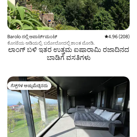
Barolo ನಲ್ಲಿ ಅಪಾರ್ಟ್‌ಮಂಟ್
5 ರಲ್ಲಿ 4.96 ಸರಾ
4.96 (208)
ಕೋಟೆಯ ಅಡಿಯಲ್ಲಿ. ಬರೋಲೋದಲ್ಲಿ ಶಾಂತ ಮೋಡಿ.
ಲಾಂಗ್ ಬಳಿ ಇತರ ಉತ್ತಮ ಐಷಾರಾಮಿ ರಜಾದಿನದ
ಬಾಡಿಗೆ ವಸತಿಗಳು
ಗೆಸ್ಟ್‌ಗಳ ಅಚ್ಚುಮೆಚ್ಚಿನದು
ಗೆಸ್ಟ್‌ಗಳ ಅಚ್ಚುಮೆಚ್ಚಿನದು