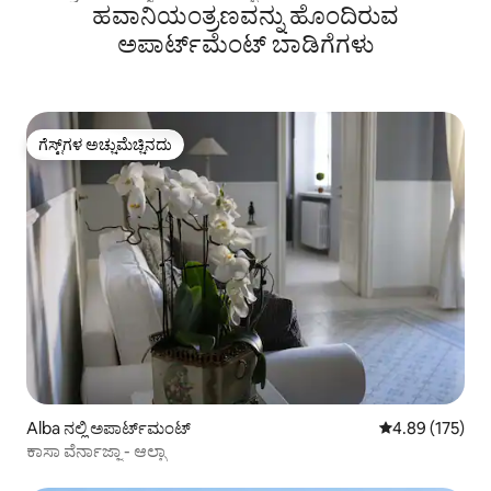
ಹವಾನಿಯಂತ್ರಣವನ್ನು ಹೊಂದಿರುವ
ಅಪಾರ್ಟ್‌ಮೆಂಟ್‌ ಬಾಡಿಗೆಗಳು
ಗೆಸ್ಟ್‌ಗಳ ಅಚ್ಚುಮೆಚ್ಚಿನದು
ಗೆಸ್ಟ್‌ಗಳ ಅಚ್ಚುಮೆಚ್ಚಿನದು
Alba ನಲ್ಲಿ ಅಪಾರ್ಟ್‌ಮಂಟ್
5 ರಲ್ಲಿ 4.89 ಸರಾ
4.89 (175)
ಕಾಸಾ ವೆರ್ನಾಜ್ಜಾ - ಆಲ್ಬಾ