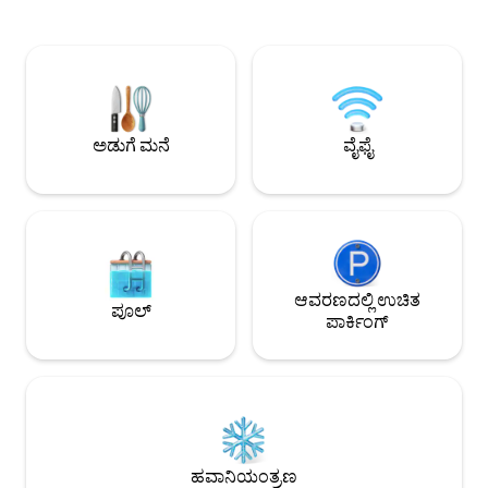
ಕೋಟೆಯ 10 ನಿಮಿಷಗಳು ಮ
ದ್ರಾಕ್ಷಿತೋಟಗಳನ್ನು ವೀಕ್ಷಿಸಬಹುದಾದ ಬೆಡ್‌ರೂಮ್
ದೊಡ್ಡ ಪಟ್ಟಣಗಳಿಂದ 
ಬಾಲ್ಕನಿ ಮತ್ತು ದ್ರಾಕ್ಷಿತೋಟದ ನೋಟಗಳಿರುವ
ದೂರದಲ್ಲಿದ್ದೇವೆ, ಅಲ್ಲಿ 
ಬಾತ್‌ರೂಮ್ ಇದೆ, ಜೊತೆಗೆ BBQ, ಸಂಪೂರ್ಣ
ಟ್ರಫಲ್ ಮೇಳವನ್ನು ನಡ
ಅಡುಗೆಮನೆ, A/C ಮತ್ತು ಗೇಟೆಡ್ ಪ್ರಾಪರ್ಟಿಯ
ಮತ್ತು ಬಾರ್ಬರೆಸ್ಕೊ 
ಮುಂಭಾಗದಲ್ಲಿ ಪಾರ್ಕಿಂಗ್ ಸೌಲಭ್ಯವಿರುವ ಖಾಸಗಿ
ಅನೇಕ ಸುಂದರವಾದ ಸಣ್
ಪ್ಯಾಟಿಯೋ ಇದೆ—ಶಾಂತಿಯುತ, ಪ್ರಣಯಭರಿತ
ವಿಹಾರಕ್ಕೆ ಇದು ಪರಿಪೂರ್ಣ ಸ್ಥಳವಾಗಿದೆ. ದಂಪತಿಗಳಿಗೆ
ಅಡುಗೆ ಮನೆ
ವೈಫೈ
ಮತ್ತು ಪ್ರಣಯ ವಿಹಾರಗಳಿಗೆ ಸೂಕ್ತವಾಗಿದೆ.
ಆವರಣದಲ್ಲಿ ಉಚಿತ
ಪೂಲ್
ಪಾರ್ಕಿಂಗ್
ಹವಾನಿಯಂತ್ರಣ