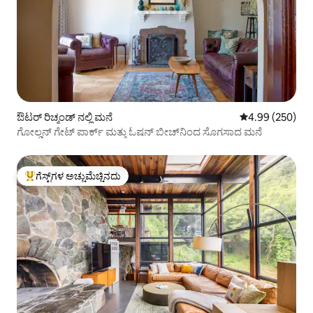
ಔಟರ್ ರಿಚ್ಮಂಡ್ ನಲ್ಲಿ ಮನೆ
5 ರಲ್ಲಿ 4.99 ಸರಾ
4.99 (250)
ಗೋಲ್ಡನ್ ಗೇಟ್ ಪಾರ್ಕ್ ಮತ್ತು ಓಷನ್ ಬೀಚ್‌ನಿಂದ ಸೊಗಸಾದ ಮನೆ
ಗೆಸ್ಟ್‌ಗಳ ಅಚ್ಚುಮೆಚ್ಚಿನದು
ಗೆಸ್ಟ್‌ಗಳಿಗೆ ಅತಿ ಹೆಚ್ಚು ಅಚ್ಚುಮೆಚ್ಚಿನದು