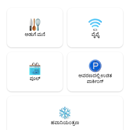
ಗೋಲ್ಡನ್ ಗೇಟ್ ಸೇತು
ಮತ್ತು ಅರ್ಧ, ಇತ್ಯಾದಿ. ಉಚಿತ ಸ್ಟ್ರೀಟ್ ಪಾರ್ಕಿಂಗ್
ದೂರದಲ್ಲಿದೆ. ವಿಮಾನ ನಿ
ಹೊಂದಿರುವ ಸರ್ಫ್‌ಬೋರ್ಡ್/ಬೈಕ್-ಸ್ಟೋರೇಜ್ ಸ್ನೇಹಿ
ದೂರದಲ್ಲಿ ನಿಲ್ಲುತ್ತದೆ.
ಪ್ರೈವೇಟ್ ರೂಮ್. ಇದು ಸ್ಟುಡಿಯೋ ಅಪಾರ್ಟ್‌ಮೆಂಟ್
ವ್ಯಾಲಿಗೆ ನಡೆಯಿರಿ/ಬೈಕ
ಅಲ್ಲ, ಆದ್ದರಿಂದ ಇದು ಅಡುಗೆಮನೆಯನ್ನು ಹೊಂದಿಲ್ಲ
ಉಚಿತ ಪಾರ್ಕಿಂಗ್ ಈ ಅಥವಾ ನಮ್ಮ 3 ಇತರ
ಎಂಬುದನ್ನು ದಯವಿಟ್ಟು ಗಮನಿಸಿ. ಇದು ನಮ್ಮ
ಫ್ಲೋಟಿಂಗ್ ಕಾಂಡೋಗಳ 
ಮನೆಯಲ್ಲಿ ಪ್ರೈವೇಟ್ ಪ್ರವೇಶ ಮತ್ತು ಬಾತ್‌ರೂಮ್
ಅಡುಗೆ ಮನೆ
ವೈಫೈ
ಹೊಂದಿರುವ ರೂಮ್ ಆಗಿದೆ.
ಆವರಣದಲ್ಲಿ ಉಚಿತ
ಪೂಲ್
ಪಾರ್ಕಿಂಗ್
ಹವಾನಿಯಂತ್ರಣ