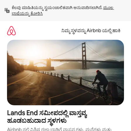
ವಿಷಯಕ್ಕೆ
ಕೆಲವು ಮಾಹಿತಿಯನ್ನು ಸ್ವಯಂಚಾಲಿತವಾಗಿ ಅನುವಾದಿಸಲಾಗಿದೆ. 
ಮೂಲ 
ಹೋಗಿ
ಭಾಷೆಯನ್ನು ತೋರಿಸಿ
ನಿಮ್ಮ ಸ್ಥಳವನ್ನು Airbnb ಯಲ್ಲಿ ಹಾಕಿ
Lands End ಸಮೀಪದಲ್ಲಿ ವಾಸ್ತವ್ಯ
ಹೂಡಬಹುದಾದ ಸ್ಥಳಗಳು
Airbnb ನಲ್ಲಿ ವಿಶಿಷ್ಟ ರಜಾ ಬಾಡಿಗೆ ವಾಸ್ತವ್ಯಗಳು, ಮನೆಗಳು ಮತ್ತು