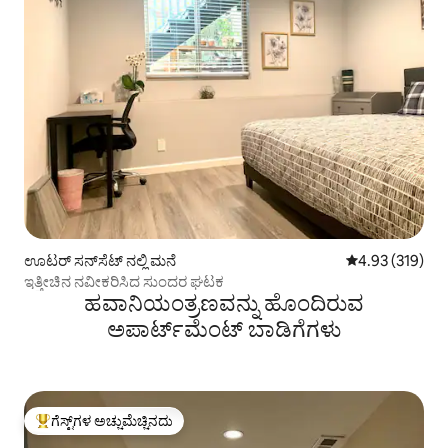
ಊಟರ್ ಸನ್‌ಸೆಟ್ ನಲ್ಲಿ ಮನೆ
5 ರಲ್ಲಿ 4.93 ಸರಾ
4.93 (319)
ಇತ್ತೀಚಿನ ನವೀಕರಿಸಿದ ಸುಂದರ ಘಟಕ
ಹವಾನಿಯಂತ್ರಣವನ್ನು ಹೊಂದಿರುವ
ಅಪಾರ್ಟ್‌ಮೆಂಟ್‌ ಬಾಡಿಗೆಗಳು
ಗೆಸ್ಟ್‌ಗಳ ಅಚ್ಚುಮೆಚ್ಚಿನದು
ಗೆಸ್ಟ್‌ಗಳಿಗೆ ಅತಿ ಹೆಚ್ಚು ಅಚ್ಚುಮೆಚ್ಚಿನದು