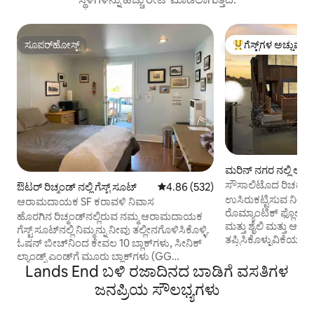
ಸೂಪರ್‌ಹೋಸ್ಟ್
ಗೆಸ್ಟ್‌ಗಳ ಅಚ್ಚುಮೆಚ್
ಸೂಪರ್‌ಹೋಸ್ಟ್
ಗೆಸ್ಟ್‌ಗಳಿಗೆ ಅತಿ ಹೆಚ್ಚು
ಮರಿನ್ ನಗರ ನಲ್ಲಿ ಅಪ
ಸೌಸಾಲಿಟೊದ ರಿಚರ್ಡ್ಸನ
ಔಟರ್ ರಿಚ್ಮಂಡ್ ನಲ್ಲಿ ಗೆಸ್ಟ್ ಸೂಟ್
5 ರಲ್ಲಿ 4.86 ಸರಾಸರಿ ರೇಟಿಂಗ್, 532 ವಿ
4.86 (532)
ಕಾಂಡೋ 'C'
ಉಸಿರುಕಟ್ಟಿಸುವ ನೀರಿನ
ಆರಾಮದಾಯಕ SF ಕರಾವಳಿ ನಿವಾಸ
ರೊಮ್ಯಾಂಟಿಕ್ ಫ್ಲೋಟ
ಹೊರಗಿನ ರಿಚ್ಮಂಡ್‌ನಲ್ಲಿರುವ ನಮ್ಮ ಆರಾಮದಾಯಕ
ಮತ್ತು ಶೈಲಿ ಮತ್ತು ಆರ
ಗೆಸ್ಟ್ ಸೂಟ್‌ನಲ್ಲಿ ನಿಮ್ಮನ್ನು ನೀವು ತಲ್ಲೀನಗೊಳಿಸಿಕೊಳ್ಳಿ.
ತಪ್ಪಿಸಿಕೊಳ್ಳುವಿಕೆಯನ್
ಓಷನ್ ಬೀಚ್‌ನಿಂದ ಕೇವಲ 10 ಬ್ಲಾಕ್‌ಗಳು, ಸೀನಿಕ್
ಪೆಲಿಕನ್‌ಗಳು (ಅಥವಾ ಸ
ಲ್ಯಾಂಡ್ಸ್ ಎಂಡ್‌ಗೆ ಮೂರು ಬ್ಲಾಕ್‌ಗಳು (GG
ಹೋಗುವ ಡೆಕ್‌ನಲ್ಲಿರುವ
Lands End ಬಳಿ ರಜಾದಿನದ ಬಾಡಿಗೆ ವಸತಿಗಳ
ಸೇತುವೆಯ ವೀಕ್ಷಣೆಗಳು), ಐತಿಹಾಸಿಕ ಸುಟ್ರೊ
ಆರಾಮದಾಯಕ ಕಿಂಗ್ ಬ
ಬಾತ್‌ಗಳು ಮತ್ತು ಸುಟ್ರೊ ಹೈಟ್ಸ್ ಪಾರ್ಕ್ ಜೊತೆಗೆ
ಜನಪ್ರಿಯ ಸೌಲಭ್ಯಗಳು
ಸೂರ್ಯೋದಯವನ್ನು ಸೆರೆ
ಗೋಲ್ಡನ್ ಗೇಟ್ ಪಾರ್ಕ್ 3 ಬೆಟ್ಟದ ಕೆಳಗೆ ಬ್ಲಾಕ್‌ಗಳು.
ಸ್ಥಳ ಅಥವಾ ರಿಟ್ರೀಟ್‌ಗೆ 
ರೆಸ್ಟೋರೆಂಟ್‌ಗಳು ಮತ್ತು ಬಾರ್‌ಗಳಿಗೆ ಒಂದು ಬ್ಲಾಕ್