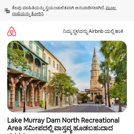
ವಿಷಯಕ್ಕೆ
ಕೆಲವು ಮಾಹಿತಿಯನ್ನು ಸ್ವಯಂಚಾಲಿತವಾಗಿ ಅನುವಾದಿಸಲಾಗಿದೆ. 
ಮೂಲ 
ಹೋಗಿ
ಭಾಷೆಯನ್ನು ತೋರಿಸಿ
ನಿಮ್ಮ ಸ್ಥಳವನ್ನು Airbnb ಯಲ್ಲಿ ಹಾಕಿ
Lake Murray Dam North Recreational
Area ಸಮೀಪದಲ್ಲಿ ವಾಸ್ತವ್ಯ ಹೂಡಬಹುದಾದ