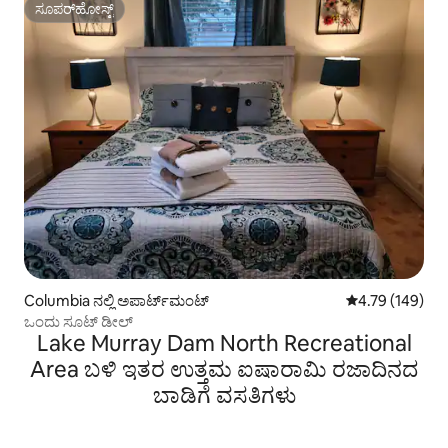
ಸೂಪರ್‌ಹೋಸ್ಟ್
ಸೂಪರ್‌ಹೋಸ್ಟ್
Columbia ನಲ್ಲಿ ಅಪಾರ್ಟ್‌ಮಂಟ್
5 ರಲ್ಲಿ 4.79 ಸರಾ
4.79 (149)
ಒಂದು ಸೂಟ್ ಡೀಲ್
Lake Murray Dam North Recreational
Area ಬಳಿ ಇತರ ಉತ್ತಮ ಐಷಾರಾಮಿ ರಜಾದಿನದ
ಬಾಡಿಗೆ ವಸತಿಗಳು