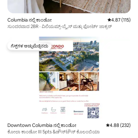
Columbia ನಲ್ಲಿ ಕಾಂಡೋ
5 ರಲ್ಲಿ 4.87 ಸರಾ
4.87 (115)
ಸುಂದರವಾದ 2BR · ವಿಲಿಯಮ್ಸ್-ಬ್ರೈಸ್ ಮತ್ತು ಫೋರ್ಟ್ ಜಾಕ್ಸನ್
ಗೆಸ್ಟ್‌ಗಳ ಅಚ್ಚುಮೆಚ್ಚಿನದು
ಗೆಸ್ಟ್‌ಗಳ ಅಚ್ಚುಮೆಚ್ಚಿನದು
Downtown Columbia ನಲ್ಲಿ ಕಾಂಡೋ
5 ರಲ್ಲಿ 4.88 ಸರಾ
4.88 (232)
ಕೋಲಾ ಕಾಂಡೋ III 5pts &ಡೌನ್‌ಟೌನ್ ಕೊಲಂಬಿಯಾ