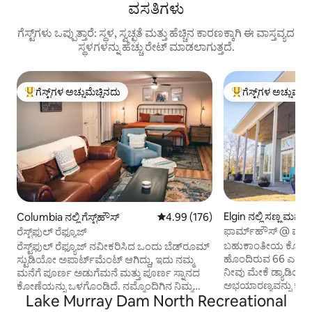
ವಸತಿಗಳು
ಗೆಸ್ಟ್‌ಗಳು ಒಪ್ಪುತ್ತಾರೆ: ಸ್ಥಳ, ಸ್ವಚ್ಛತೆ ಮತ್ತು ಹೆಚ್ಚಿನ ಕಾರಣಕ್ಕಾಗಿ ಈ ವಾಸ್ತವ್ಯದ
ಸ್ಥಳಗಳನ್ನು ಹೆಚ್ಚು ರೇಟ್ ಮಾಡಲಾಗುತ್ತದೆ.
ಗೆಸ್ಟ್‌ಗಳ ಅಚ್ಚುಮೆಚ್ಚಿನದು
ಗೆಸ್ಟ್‌ಗಳ ಅಚ್ಚುಮೆಚ್
ಗೆಸ್ಟ್‌ಗಳಿಗೆ ಅತಿ ಹೆಚ್ಚು ಅಚ್ಚುಮೆಚ್ಚಿನದು
ಗೆಸ್ಟ್‌ಗಳಿಗೆ ಅತಿ ಹೆಚ್ಚು
Elgin ನಲ್ಲಿ ಸಣ್ಣ ಮನೆ
Columbia ನಲ್ಲಿ ಗೆಸ್ಟ್‌ಹೌಸ್
5 ರಲ್ಲಿ 4.99 ಸರಾಸರಿ ರೇಟಿಂಗ್, 176 ವಿ
4.99 (176)
ಫಾರ್ಮ್‌ಹೌಸ್ @ ಮೇಕೆ 
ರೆಸ್ಟ್‌ಫುಲ್ ರೆಫ್ಯೂಜ್
ಬಹುಕಾಂತೀಯ ಕೊಳ/ಫ
ರೆಸ್ಟ್‌ಫುಲ್ ರೆಫ್ಯೂಜ್ ನವೀಕರಿಸಿದ ಒಂದು ಬೆಡ್‌ರೂಮ್
ಹೊಂದಿರುವ 66 ಎಕರೆ ಪ್
ಸ್ಟುಡಿಯೋ ಅಪಾರ್ಟ್‌ಮೆಂಟ್ ಆಗಿದ್ದು, ಇದು ನಮ್ಮ
ನೀವು ಮೇಕೆ ಡ್ಯಾಡಿಯ ಫಾ
ಮನೆಗೆ ಪೂರ್ಣ ಅಡುಗೆಮನೆ ಮತ್ತು ಪೂರ್ಣ ಸ್ನಾನದ
ಅಭಯಾರಣ್ಯವನ್ನು ಕಾಣುತ್ತೀರಿ. ನಮ್ಮ ಐಷ
ಕೋಣೆಯನ್ನು ಒಳಗೊಂಡಿದೆ. ನಮ್ಮೊಂದಿಗಿನ ನಿಮ್ಮ
Lake Murray Dam North Recreational
ಮನೆಯು ನಿಮ್ಮ ಫಾರ್
ವಾಸ್ತವ್ಯಕ್ಕಾಗಿ ನೀವು ಖಾಸಗಿ ಪ್ರವೇಶವನ್ನು
ಮತ್ತು ಆರಾಮದಾಯಕವಾ