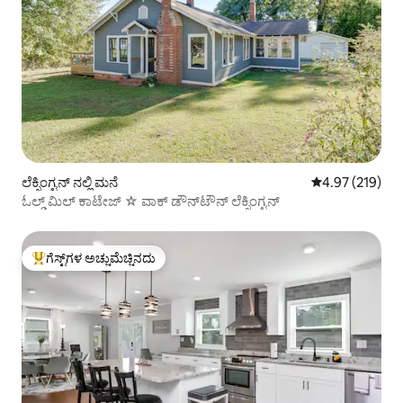
ಲೆಕ್ಸಿಂಗ್ಟನ್ ನಲ್ಲಿ ಮನೆ
5 ರಲ್ಲಿ 4.97 ಸರಾ
4.97 (219)
ಓಲ್ಡ್ ಮಿಲ್ ಕಾಟೇಜ್ ☆ ವಾಕ್ ಡೌನ್‌ಟೌನ್ ಲೆಕ್ಸಿಂಗ್ಟನ್
ಗೆಸ್ಟ್‌ಗಳ ಅಚ್ಚುಮೆಚ್ಚಿನದು
ಗೆಸ್ಟ್‌ಗಳಿಗೆ ಅತಿ ಹೆಚ್ಚು ಅಚ್ಚುಮೆಚ್ಚಿನದು