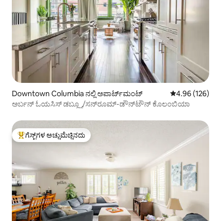
Downtown Columbia ನಲ್ಲಿ ಅಪಾರ್ಟ್‌ಮಂಟ್
5 ರಲ್ಲಿ 4.96 ಸರಾ
4.96 (126)
ಅರ್ಬನ್ ಓಯಸಿಸ್ ಡಬ್ಲ್ಯೂ/ಸನ್‌ರೂಮ್-ಡೌನ್‌ಟೌನ್ ಕೊಲಂಬಿಯಾ
ಗೆಸ್ಟ್‌ಗಳ ಅಚ್ಚುಮೆಚ್ಚಿನದು
ಗೆಸ್ಟ್‌ಗಳಿಗೆ ಅತಿ ಹೆಚ್ಚು ಅಚ್ಚುಮೆಚ್ಚಿನದು