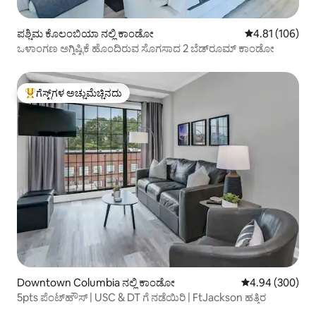
ಪಶ್ಚಿಮ ಕೊಲಂಬಿಯಾ ನಲ್ಲಿ ಕಾಂಡೋ
5 ರಲ್ಲಿ 4.81 ಸರಾ
4.81 (106)
ಒಳಾಂಗಣ ಅಗ್ಗಿಷ್ಟಿಕೆ ಹೊಂದಿರುವ ಸೊಗಸಾದ 2 ಬೆಡ್‌ರೂಮ್ ಕಾಂಡೋ
ಗೆಸ್ಟ್‌ಗಳ ಅಚ್ಚುಮೆಚ್ಚಿನದು
ಗೆಸ್ಟ್‌ಗಳಿಗೆ ಅತಿ ಹೆಚ್ಚು ಅಚ್ಚುಮೆಚ್ಚಿನದು
Downtown Columbia ನಲ್ಲಿ ಕಾಂಡೋ
5 ರಲ್ಲಿ 4.94 ಸರಾ
4.94 (300)
5pts ಪೆಂಟ್‌ಹೌಸ್ | USC & DT ಗೆ ನಡೆಯಿರಿ | FtJackson ಹತ್ತಿರ