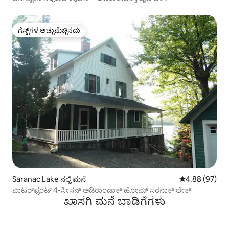
ಗೆಸ್ಟ್‌ಗಳ ಅಚ್ಚುಮೆಚ್ಚಿನದು
ಗೆಸ್ಟ್‌ಗಳ ಅಚ್ಚುಮೆಚ್ಚಿನದು
Saranac Lake ನಲ್ಲಿ ಮನೆ
5 ರಲ್ಲಿ 4.88 ಸರ
4.88 (97)
ವಾಟರ್‌ಫ್ರಂಟ್ 4-ಸೀಸನ್ ಅಡಿರಾಂಡಾಕ್ ಹೋಮ್ ಸರನಾಕ್ ಲೇಕ್
ಖಾಸಗಿ ಮನೆ ಬಾಡಿಗೆಗಳು