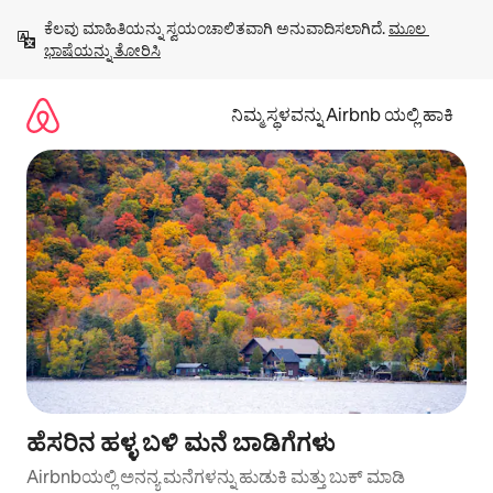
ವಿಷಯಕ್ಕೆ
ಕೆಲವು ಮಾಹಿತಿಯನ್ನು ಸ್ವಯಂಚಾಲಿತವಾಗಿ ಅನುವಾದಿಸಲಾಗಿದೆ. 
ಮೂಲ 
ಹೋಗಿ
ಭಾಷೆಯನ್ನು ತೋರಿಸಿ
ನಿಮ್ಮ ಸ್ಥಳವನ್ನು Airbnb ಯಲ್ಲಿ ಹಾಕಿ
ಹೆಸರಿನ ಹಳ್ಳ ಬಳಿ ಮನೆ ಬಾಡಿಗೆಗಳು
Airbnbಯಲ್ಲಿ ಅನನ್ಯ ಮನೆಗಳನ್ನು ಹುಡುಕಿ ಮತ್ತು ಬುಕ್ ಮಾಡಿ