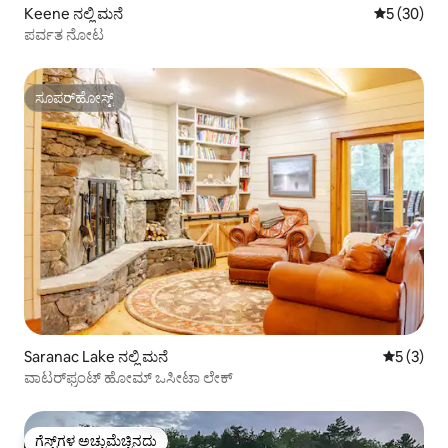
Keene ನಲ್ಲಿ ಮನೆ
5 ರಲ್ಲಿ 5 ಸರ
5 (30)
ಪರ್ವತ ನೋಟ
ಸೂಪರ್‌ಹೋಸ್ಟ್
ಸೂಪರ್‌ಹೋಸ್ಟ್
Saranac Lake ನಲ್ಲಿ ಮನೆ
5 ರಲ್ಲಿ 5 
5 (3)
ವಾಟರ್‌ಫ್ರಂಟ್ ಹೋಮ್ ಒಸೀಟಾ ಲೇಕ್
ಗೆಸ್ಟ್‌ಗಳ ಅಚ್ಚುಮೆಚ್ಚಿನದು