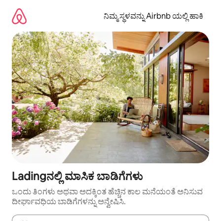
ವಿಷಯಕ್ಕೆ
ಹೋಗಿ
ನಿಮ್ಮ ಸ್ಥಳವನ್ನು Airbnb ಯಲ್ಲಿ ಹಾಕಿ
Ladingನಲ್ಲಿ ಮಾಸಿಕ ಬಾಡಿಗೆಗಳು
ಒಂದು ತಿಂಗಳು ಅಥವಾ ಅದಕ್ಕಿಂತ ಹೆಚ್ಚಿನ ಕಾಲ ಮನೆಯಂತೆ ಅನಿಸುವ
ದೀರ್ಘಾವಧಿಯ ಬಾಡಿಗೆಗಳನ್ನು ಅನ್ವೇಷಿಸಿ.