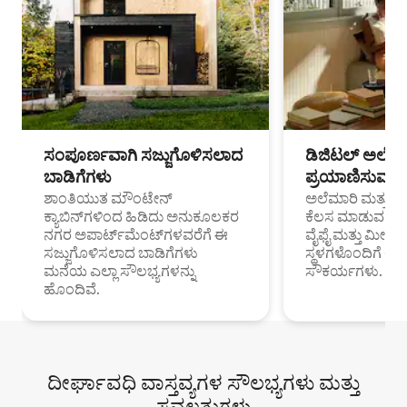
ಸಂಪೂರ್ಣವಾಗಿ ಸಜ್ಜುಗೊಳಿಸಲಾದ
ಡಿಜಿಟಲ್ ಅಲೆಮಾ
ಬಾಡಿಗೆಗಳು
ಪ್ರಯಾಣಿಸುವ ವೃತ
ಶಾಂತಿಯುತ ಮೌಂಟೇನ್
ಅಲೆಮಾರಿ ಮತ್ತು ದೂ
ಕ್ಯಾಬಿನ್‌ಗಳಿಂದ ಹಿಡಿದು ಅನುಕೂಲಕರ
ಕೆಲಸ ಮಾಡುವ ಪ್ರೊ
ನಗರ ಅಪಾರ್ಟ್‌ಮೆಂಟ್‌ಗಳವರೆಗೆ ಈ
ವೈಫೈ ಮತ್ತು ಮೀಸ
ಸಜ್ಜುಗೊಳಿಸಲಾದ ಬಾಡಿಗೆಗಳು
ಸ್ಥಳಗಳೊಂದಿಗೆ 
ಮನೆಯ ಎಲ್ಲಾ ಸೌಲಭ್ಯಗಳನ್ನು
ಸೌಕರ್ಯಗಳು.
ಹೊಂದಿವೆ.
ದೀರ್ಘಾವಧಿ ವಾಸ್ತವ್ಯಗಳ ಸೌಲಭ್ಯಗಳು ಮತ್ತು
ಸವಲತ್ತುಗಳು