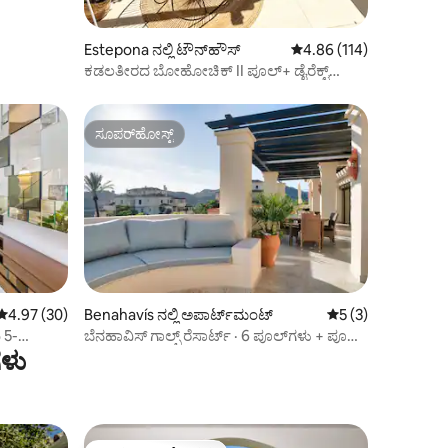
Estepona ನಲ್ಲಿ ಟೌನ್‌ಹೌಸ್
5 ರಲ್ಲಿ 4.86 ಸರಾಸರಿ ರೇಟಿಂ
4.86 (114)
ಕಡಲತೀರದ ಬೋಹೋಚಿಕ್ II ಪೂಲ್+ ಡೈರೆಕ್ಟ್
ಬೀಚ್+ಪಾರ್ಕಿಂಗ್
ಸೂಪರ್‌ಹೋಸ್ಟ್
ಸೂಪರ್‌ಹೋಸ್ಟ್
5 ರಲ್ಲಿ 4.97 ಸರಾಸರಿ ರೇಟಿಂಗ್, 30 ವಿಮರ್ಶೆಗಳು
4.97 (30)
Benahavís ನಲ್ಲಿ ಅಪಾರ್ಟ್‌ಮಂಟ್
5 ರಲ್ಲಿ 5 ಸರಾಸರಿ ರೇಟ
5 (3)
 5-
ಬೆನಹಾವಿಸ್ ಗಾಲ್ಫ್ ರೆಸಾರ್ಟ್ · 6 ಪೂಲ್‌ಗಳು + ಪೂರ್ಣ
ಗಳು
ಸ್ಪಾ