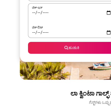
ಚೆಕ್-ಇನ್
ಚೆಕ್-ಔಟ್
ಹುಡುಕಿ
ಲಾ ಕ್ವಿಂಟಾ ಗಾಲ್ಫ
ಗೆಸ್ಟ್‌ಗಳು ಒಪ್ಪ