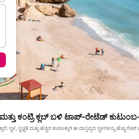
್ ಮತ್ತು ಕಂಟ್ರಿ ಕ್ಲಬ್ ಬಳಿ ಟಾಪ್-ರೇಟೆಡ್ ಕುಟುಂಬ
ುತ್ತಾರೆ: ಸ್ಥಳ, ಸ್ವಚ್ಛತೆ ಮತ್ತು ಹೆಚ್ಚಿನ ಕಾರಣಕ್ಕಾಗಿ ಈ ವಾಸ್ತವ್ಯದ ಸ್ಥಳಗಳನ್ನು ಹೆಚ್ಚು ರೇ