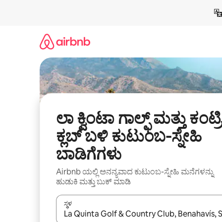
ವಿಷಯಕ್ಕೆ
ಹೋಗಿ
ಲಾ ಕ್ವಿಂಟಾ ಗಾಲ್ಫ್ ಮತ್ತು ಕಂಟ್ರಿ
ಕ್ಲಬ್ ಬಳಿ ಕುಟುಂಬ-ಸ್ನೇಹಿ
ಬಾಡಿಗೆಗಳು
Airbnb ಯಲ್ಲಿ ಅನನ್ಯವಾದ ಕುಟುಂಬ-ಸ್ನೇಹಿ ಮನೆಗಳನ್ನು
ಹುಡುಕಿ ಮತ್ತು ಬುಕ್ ಮಾಡಿ
ಸ್ಥಳ
ಫಲಿತಾಂಶಗಳು ಲಭ್ಯವಿರುವಾಗ, ಅಪ್ ಮತ್ತು ಡೌನ್ ಬಾಣದ ಕೀಲಿಗಳೊ