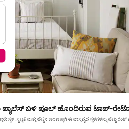
ಪ್ಯಾಲೆಸ್ ಬಳಿ ಪೂಲ್ ಹೊಂದಿರುವ ಟಾಪ್-ರೇಟೆಡ
ುತ್ತಾರೆ: ಸ್ಥಳ, ಸ್ವಚ್ಛತೆ ಮತ್ತು ಹೆಚ್ಚಿನ ಕಾರಣಕ್ಕಾಗಿ ಈ ವಾಸ್ತವ್ಯದ ಸ್ಥಳಗಳನ್ನು ಹೆಚ್ಚು ರೇ