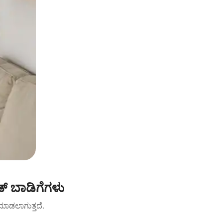
್ ಬಾಡಿಗೆಗಳು
ಟ್ ಮಾಡಲಾಗುತ್ತದೆ.