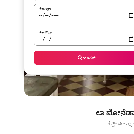
ಚೆಕ್-ಇನ್
ಚೆಕ್-ಔಟ್
ಹುಡುಕಿ
ಲಾ ಮೋನೆಡಾ 
ಗೆಸ್ಟ್‌ಗಳು ಒಪ್ಪ