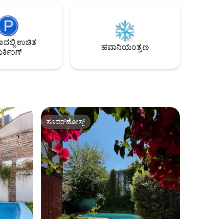
ೋ, ಮೊನೆಡಾ
ಸ್ಮಾರ್ಟ್ ಟಿವಿ, ಟವೆಲ್‌ಗಳು, ಪೂರ್ಣ ಅಡುಗೆಮನೆ,
ೆ
ಹೀಟಿಂಗ್ ಮತ್ತು ಹೆಚ್ಚಿನವುಗಳನ್ನು ಸಂಪೂರ್ಣವಾಗಿ
ಅಳವಡಿಸಲಾಗಿದೆ. ಆನಂದ ಅಥವಾ ಕೆಲಸದ
ು ನೀವು
ಟ್ರಿಪ್‌ಗಳಿಗೆ ಸೂಕ್ತವಾಗಿದೆ. ಸ್ಯಾಂಟಿಯಾಗೊದಲ್ಲಿರುವ
ಲ್ಲಿ ಉಚಿತ
ತದೆ.
ನಿಮ್ಮ ತಾತ್ಕಾಲಿಕ ಮನೆ ಎಲ್ಲವೂ ಸಿದ್ಧವಾಗಿ ನಿಮಗಾಗಿ
ಹವಾನಿಯಂತ್ರಣ
ರ್ಕಿಂಗ್
ಕಾಯುತ್ತಿದೆ! 🇨🇱
ಸೂಪರ್‌ಹೋಸ್ಟ್
ಸೂಪರ್‌ಹೋಸ್ಟ್