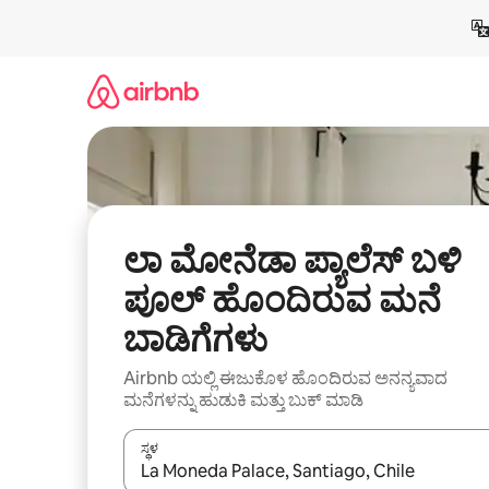
ವಿಷಯಕ್ಕೆ
ಹೋಗಿ
ಲಾ ಮೋನೆಡಾ ಪ್ಯಾಲೆಸ್ ಬಳಿ
ಪೂಲ್ ಹೊಂದಿರುವ ಮನೆ
ಬಾಡಿಗೆಗಳು
Airbnb ಯಲ್ಲಿ ಈಜುಕೊಳ ಹೊಂದಿರುವ ಅನನ್ಯವಾದ
ಮನೆಗಳನ್ನು ಹುಡುಕಿ ಮತ್ತು ಬುಕ್ ಮಾಡಿ
ಸ್ಥಳ
ಫಲಿತಾಂಶಗಳು ಲಭ್ಯವಿರುವಾಗ, ಅಪ್ ಮತ್ತು ಡೌನ್ ಬಾಣದ ಕೀಲಿಗಳೊ