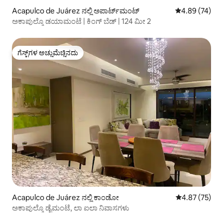
Acapulco de Juárez ನಲ್ಲಿ ಅಪಾರ್ಟ್‌ಮಂಟ್
5 ರಲ್ಲಿ 4.89 ಸರ
4.89 (74)
ಅಕಾಪುಲ್ಕೊ ಡಯಾಮಂಟೆ | ಕಿಂಗ್ ಬೆಡ್ | 124 ಮೀ 2
ಗೆಸ್ಟ್‌ಗಳ ಅಚ್ಚುಮೆಚ್ಚಿನದು
ಗೆಸ್ಟ್‌ಗಳ ಅಚ್ಚುಮೆಚ್ಚಿನದು
Acapulco de Juárez ನಲ್ಲಿ ಕಾಂಡೋ
5 ರಲ್ಲಿ 4.87 ಸರ
4.87 (75)
ಅಕಾಪುಲ್ಕೊ ಡೈಮಂಟೆ, ಲಾ ಐಲಾ ನಿವಾಸಗಳು