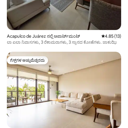
Acapulco de Juárez ನಲ್ಲಿ ಅಪಾರ್ಟ್‌ಮಂಟ್
5 ರಲ್ಲಿ 4.85 ಸರ
4.85 (13)
ಲಾ ಐಲಾ ನಿವಾಸಗಳು, 3 ರೆಕಾಮರಾಗಳು, 3 ಸ್ನಾನದ ಕೋಣೆಗಳು. ಜಾಕುಝಿ
ಗೆಸ್ಟ್‌ಗಳ ಅಚ್ಚುಮೆಚ್ಚಿನದು
ಗೆಸ್ಟ್‌ಗಳ ಅಚ್ಚುಮೆಚ್ಚಿನದು