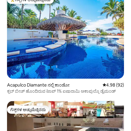
ಗೆಸ್ಟ್‌ಗಳಿಗೆ ಅತಿ ಹೆಚ್ಚು ಅಚ್ಚುಮೆಚ್ಚಿನದು
Acapulco Diamante ನಲ್ಲಿ ಕಾಂಡೋ
5 ರಲ್ಲಿ 4.98 ಸರ
4.98 (92)
ಕ್ಲಬ್ ಬೀಚ್ ಹೊಂದಿರುವ ಟಾಪ್ 1% ಐಷಾರಾಮಿ ಅಕಾಪುಲ್ಕೊ ಡೈಮಂಡ್
ಗೆಸ್ಟ್‌ಗಳ ಅಚ್ಚುಮೆಚ್ಚಿನದು
ಗೆಸ್ಟ್‌ಗಳ ಅಚ್ಚುಮೆಚ್ಚಿನದು