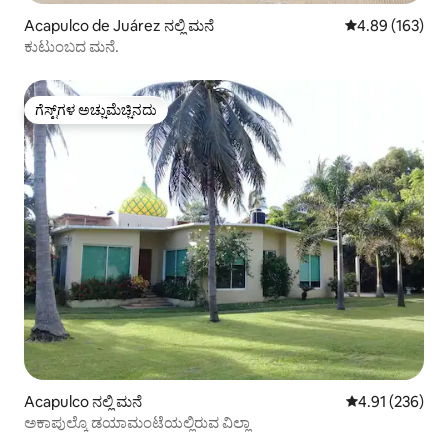
Acapulco de Juárez ನಲ್ಲಿ ಮನೆ
5 ರಲ್ಲಿ 4.89 ಸರಾ
4.89 (163)
ಕುಟುಂಬದ ಮನೆ.
ಗೆಸ್ಟ್‌ಗಳ ಅಚ್ಚುಮೆಚ್ಚಿನದು
ಗೆಸ್ಟ್‌ಗಳ ಅಚ್ಚುಮೆಚ್ಚಿನದು
Acapulco ನಲ್ಲಿ ಮನೆ
5 ರಲ್ಲಿ 4.91 ಸರಾ
4.91 (236)
ಅಕಾಪುಲ್ಕೊ ಡಯಾಮಂಟೆಯಲ್ಲಿರುವ ವಿಲ್ಲಾ