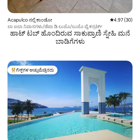
Acapulco ನಲ್ಲಿ ಕಾಂಡೋ
5 ರಲ್ಲಿ 4.97 ಸರ
4.97 (30)
ಲಾ ಐಲಾ ನಿವಾಸಗಳು/ಡೆಪಾ ಡಿ ಲುಜೊ/ಲುಜೊ ವೈ ಕನ್ಫರ್ಟ್
ಹಾಟ್ ಟಬ್ ಹೊಂದಿರುವ ಸಾಕುಪ್ರಾಣಿ ಸ್ನೇಹಿ ಮನೆ
ಬಾಡಿಗೆಗಳು
ಗೆಸ್ಟ್‌ಗಳ ಅಚ್ಚುಮೆಚ್ಚಿನದು
ಗೆಸ್ಟ್‌ಗಳಿಗೆ ಅತಿ ಹೆಚ್ಚು ಅಚ್ಚುಮೆಚ್ಚಿನದು