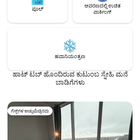
ಆವರಣದಲ್ಲಿ ಉಚಿತ
ಪೂಲ್
ಪಾರ್ಕಿಂಗ್
ಹವಾನಿಯಂತ್ರಣ
ಹಾಟ್ ಟಬ್ ಹೊಂದಿರುವ ಕುಟುಂಬ ಸ್ನೇಹಿ ಮನೆ
ಬಾಡಿಗೆಗಳು
ಗೆಸ್ಟ್‌ಗಳ ಅಚ್ಚುಮೆಚ್ಚಿನದು
ಗೆಸ್ಟ್‌ಗಳ ಅಚ್ಚುಮೆಚ್ಚಿನದು