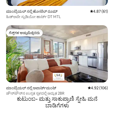
ಮಾಂಟ್ರಿಯಲ್ ನಲ್ಲಿ ಹೋಟೆಲ್ ರೂಮ್
5 ರಲ್ಲಿ 4.87 ಸರ
4.87 (61)
ಹಿಡ್‌ಅವೇ ಸ್ಟುಡಿಯೋ ಹಾರ್ಟ್ DT MTL
ಗೆಸ್ಟ್‌ಗಳ ಅಚ್ಚುಮೆಚ್ಚಿನದು
ಗೆಸ್ಟ್‌ಗಳ ಅಚ್ಚುಮೆಚ್ಚಿನದು
ಮಾಂಟ್ರಿಯಲ್ ನಲ್ಲಿ ಅಪಾರ್ಟ್‌ಮಂಟ್
5 ರಲ್ಲಿ 4.92 ಸರಾ
4.92 (106)
ಡೌನ್‌ಟೌನ್‌ನ ಉನ್ನತ ಸ್ಥಳದಲ್ಲಿ ಅದ್ಭುತ 2BR
ಕುಟುಂಬ- ಮತ್ತು ಸಾಕುಪ್ರಾಣಿ ಸ್ನೇಹಿ ಮನೆ
ಬಾಡಿಗೆಗಳು