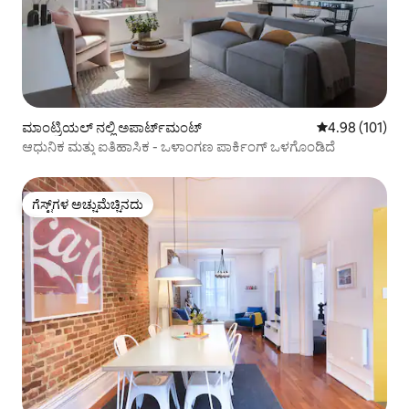
ಮಾಂಟ್ರಿಯಲ್ ನಲ್ಲಿ ಅಪಾರ್ಟ್‌ಮಂಟ್
5 ರಲ್ಲಿ 4.98 ಸರಾ
4.98 (101)
ಆಧುನಿಕ ಮತ್ತು ಐತಿಹಾಸಿಕ - ಒಳಾಂಗಣ ಪಾರ್ಕಿಂಗ್ ಒಳಗೊಂಡಿದೆ
ಗೆಸ್ಟ್‌ಗಳ ಅಚ್ಚುಮೆಚ್ಚಿನದು
ಗೆಸ್ಟ್‌ಗಳ ಅಚ್ಚುಮೆಚ್ಚಿನದು