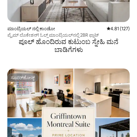
ಮಾಂಟ್ರಿಯಲ್ ನಲ್ಲಿ ಕಾಂಡೋ
5 ರಲ್ಲಿ 4.81 ಸರಾ
4.81 (127)
ಪ್ರೈಮ್ ಲೊಕೇಶನ್! ಓಲ್ಡ್ ಮಾಂಟ್ರಿಯಲ್‌ನಲ್ಲಿ 2BR ಫ್ಲಾಟ್
ಪೂಲ್ ಹೊಂದಿರುವ ಕುಟುಂಬ ಸ್ನೇಹಿ ಮನೆ
ಬಾಡಿಗೆಗಳು
ಸೂಪರ್‌ಹೋಸ್ಟ್
ಸೂಪರ್‌ಹೋಸ್ಟ್