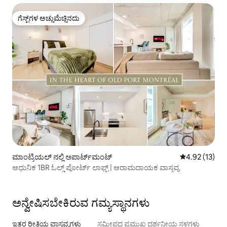
ಗೆಸ್ಟ್‌ಗಳ ಅಚ್ಚುಮೆಚ್ಚಿನದು
ಗೆಸ್ಟ್‌ಗಳ ಅಚ್ಚುಮೆಚ್ಚಿನದು
ಮಾಂಟ್ರಿಯಲ್ ನಲ್ಲಿ ಅಪಾರ್ಟ್‌ಮಂಟ್
5 ರಲ್ಲಿ 4.92 ಸರ
4.92 (13)
ಆಧುನಿಕ 1BR ಓಲ್ಡ್ ಪೋರ್ಟ್ ಲಾಫ್ಟ್ | ಆರಾಮದಾಯಕ ವಾಸ್ತವ್ಯ
ಅನ್ವೇಷಿಸಬೇಕಿರುವ ಗಮ್ಯಸ್ಥಾನಗಳು
ಇತರ ರೀತಿಯ ವಾಸ್ತವ್ಯಗಳು
ಸಮೀಪದ ಪ್ರಮುಖ ದರ್ಶನೀಯ ಸ್ಥಳಗಳು