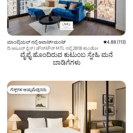
ಮಾಂಟ್ರಿಯಲ್ ನಲ್ಲಿ ಅಪಾರ್ಟ್‌ಮಂಟ್
5 ರಲ್ಲಿ 4.88 ಸರಾ
4.88 (113)
ದಿ ಅಜೂರ್ ರೈಸ್ | ಡೌನ್‌ಟೌನ್ MTL ನಲ್ಲಿ 2B1B ಕಾಂಡೋ
ವೈಫೈ ಹೊಂದಿರುವ ಕುಟುಂಬ ಸ್ನೇಹಿ ಮನೆ
ಬಾಡಿಗೆಗಳು
ಗೆಸ್ಟ್‌ಗಳ ಅಚ್ಚುಮೆಚ್ಚಿನದು
ಗೆಸ್ಟ್‌ಗಳ ಅಚ್ಚುಮೆಚ್ಚಿನದು