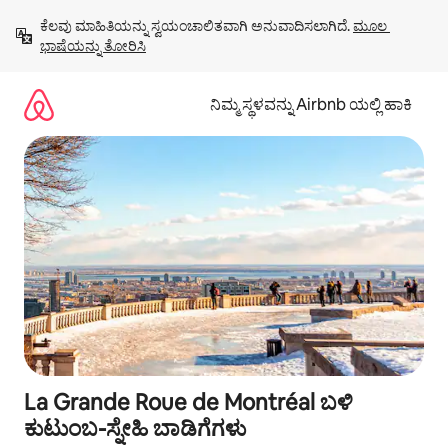
ವಿಷಯಕ್ಕೆ
ಕೆಲವು ಮಾಹಿತಿಯನ್ನು ಸ್ವಯಂಚಾಲಿತವಾಗಿ ಅನುವಾದಿಸಲಾಗಿದೆ. 
ಮೂಲ 
ಹೋಗಿ
ಭಾಷೆಯನ್ನು ತೋರಿಸಿ
ನಿಮ್ಮ ಸ್ಥಳವನ್ನು Airbnb ಯಲ್ಲಿ ಹಾಕಿ
La Grande Roue de Montréal ಬಳಿ
ಕುಟುಂಬ-ಸ್ನೇಹಿ ಬಾಡಿಗೆಗಳು