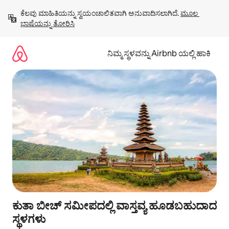
ವಿಷಯಕ್ಕೆ
ಕೆಲವು ಮಾಹಿತಿಯನ್ನು ಸ್ವಯಂಚಾಲಿತವಾಗಿ ಅನುವಾದಿಸಲಾಗಿದೆ. 
ಮೂಲ 
ಹೋಗಿ
ಭಾಷೆಯನ್ನು ತೋರಿಸಿ
ನಿಮ್ಮ ಸ್ಥಳವನ್ನು Airbnb ಯಲ್ಲಿ ಹಾಕಿ
ಕುತಾ ಬೀಚ್ ಸಮೀಪದಲ್ಲಿ ವಾಸ್ತವ್ಯ ಹೂಡಬಹುದಾದ
ಸ್ಥಳಗಳು