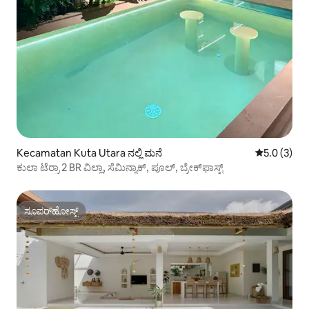
Kecamatan Kuta Utara ನಲ್ಲಿ ಮನೆ
5 ರಲ್ಲಿ 5.0 
5.0 (3)
ಕುಲಾ ಟೆರ್ರಾ 2 BR ವಿಲ್ಲಾ, ಸೆಮಿನ್ಯಾಕ್, ಪೂಲ್, ಬ್ರೇಕ್‌ಫಾಸ್ಟ್
ಸೂಪರ್‌ಹೋಸ್ಟ್
ಸೂಪರ್‌ಹೋಸ್ಟ್