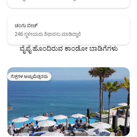
ಚಂಗು ಬೀಚ್
246 ಸ್ಥಳೀಯರು ಶಿಫಾರಸು ಮಾಡಿದ್ದಾರೆ
ವೈಫೈ ಹೊಂದಿರುವ ಕಾಂಡೋ ಬಾಡಿಗೆಗಳು
ಗೆಸ್ಟ್‌ಗಳ ಅಚ್ಚುಮೆಚ್ಚಿನದು
ಗೆಸ್ಟ್‌ಗಳ ಅಚ್ಚುಮೆಚ್ಚಿನದು