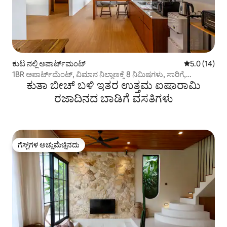
ಕುಟ ನಲ್ಲಿ ಅಪಾರ್ಟ್‌ಮಂಟ್
5 ರಲ್ಲಿ 5.0 ಸರ
5.0 (14)
1BR ಅಪಾರ್ಟ್‌ಮೆಂಟ್, ವಿಮಾನ ನಿಲ್ದಾಣಕ್ಕೆ 8 ನಿಮಿಷಗಳು, ಸಾರಿಗೆ,
ಕುತಾ ಬೀಚ್ ಬಳಿ ಇತರ ಉತ್ತಮ ಐಷಾರಾಮಿ
ಆರಾಮದಾಯಕ
ರಜಾದಿನದ ಬಾಡಿಗೆ ವಸತಿಗಳು
ಗೆಸ್ಟ್‌ಗಳ ಅಚ್ಚುಮೆಚ್ಚಿನದು
ಗೆಸ್ಟ್‌ಗಳ ಅಚ್ಚುಮೆಚ್ಚಿನದು