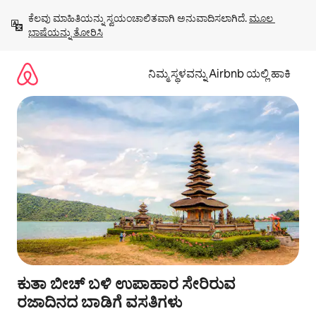
ವಿಷಯಕ್ಕೆ
ಕೆಲವು ಮಾಹಿತಿಯನ್ನು ಸ್ವಯಂಚಾಲಿತವಾಗಿ ಅನುವಾದಿಸಲಾಗಿದೆ. 
ಮೂಲ 
ಹೋಗಿ
ಭಾಷೆಯನ್ನು ತೋರಿಸಿ
ನಿಮ್ಮ ಸ್ಥಳವನ್ನು Airbnb ಯಲ್ಲಿ ಹಾಕಿ
ಕುತಾ ಬೀಚ್ ಬಳಿ ಉಪಾಹಾರ ಸೇರಿರುವ
ರಜಾದಿನದ ಬಾಡಿಗೆ ವಸತಿಗಳು