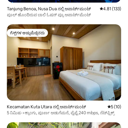
Tanjung Benoa, Nusa Dua ನಲ್ಲಿ ಅಪಾರ್ಟ್‌ಮಂಟ್
5 ರಲ್ಲಿ 4.81 ಸರಾ
4.81 (133)
ಪೂಲ್ ಹೊಂದಿರುವ ಬಾಲಿ ಓಷನ್ ವ್ಯೂ ಅಪಾರ್ಟ್‌ಮೆಂಟ್
ಗೆಸ್ಟ್‌ಗಳ ಅಚ್ಚುಮೆಚ್ಚಿನದು
ಗೆಸ್ಟ್‌ಗಳ ಅಚ್ಚುಮೆಚ್ಚಿನದು
Kecamatan Kuta Utara ನಲ್ಲಿ ಅಪಾರ್ಟ್‌ಮಂಟ್
5 ರಲ್ಲಿ 5 ಸ
5 (10)
5 ನಿಮಿಷ->ಕ್ಯಾಂಗು, ಪೂರ್ಣ ಅಡುಗೆಮನೆ, ವೈಫೈ 240 mbps, ನೆಟ್‌ಫ್ಲಿಕ್ಸ್