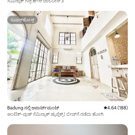
ಸೆಮಿನ್ಯಾಕ್ ಗೆಸ್ಟ್ ಹೌಸ್ ಬಾಲಿನೀಸ್ 3
ಸೂಪರ್‌ಹೋಸ್ಟ್
ಸೂಪರ್‌ಹೋಸ್ಟ್
Badung ನಲ್ಲಿ ಅಪಾರ್ಟ್‌ಮಂಟ್
5 ರಲ್ಲಿ 4.64 ಸರಾ
4.64 (188)
ಆಂಟಿಕ್-ವುಡ್ ಸೆಮಿನ್ಯಾಕ್ ಡ್ಯುಪ್ಲೆಕ್ಸ್ | ಬೀಚ್‌ಗೆ ನಡೆದು ಹೋಗಿ