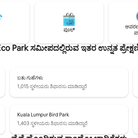
ಹೊಂದಿರುವ 🛏️ ಆರಾಮದಾಯಕ, ಆಧು
ದ ಕುರ್ಚಿಯೊಂದಿಗೆ ಕುಟುಂಬ ಸ್ನೇಹಿ -
LRT/MRT, 24/7 ಭದ್ರತೆ, ಹತ್ತಿರದ ಕೆಫೆಗ
ಲ್ ಟೇಬಲ್, BBQ ಹೊಂಡಗಳು,
ರೂಫ್‌ಟಾಪ್ ಜಿಮ್ ಮತ್ತು ಕನ್ವೀನಿಯನ್ಸ್ ಸ
್ಯಾರೇಜ್ ಪಾರ್ಕಿಂಗ್ - ಗರಿಷ್ಠ 6 ಜನರು
🚉 ಸುಲಭ ಪ್ರವೇಶ.ಕೆಲಸ, ಆಟ ಅಥವಾ 
ಪಡೆಯಲು ಶಿಫಾರಸು ಮಾಡಲಾಗಿದೆ -
ನಗರ ತಪ್ಪಿಸಿಕೊಳ್ಳುವಿಕೆಗೆ 🔥 ಸೂಕ್ತವಾಗಿದ
ಆವರಣದ
್ ಶಾಪಿಂಗ್ ಮಾಲ್ ಮತ್ತು ವಾವ್
ಪೂಲ್
ಪಾ
ದಿಯನ್ನು ಲಗತ್ತಿಸಲಾಗಿದೆ - ದಿನಸಿ,
 ಮತ್ತು ಸಿನೆಮಾ ಇತ್ಯಾದಿ
co Park ಸಮೀಪದಲ್ಲಿರುವ ಇತರ ಉನ್ನತ ಪ್ರೇಕ್
ಬತು ಗುಹೆಗಳು
1,015 ಸ್ಥಳೀಯರು ಶಿಫಾರಸು ಮಾಡಿದ್ದಾರೆ
Kuala Lumpur Bird Park
1,403 ಸ್ಥಳೀಯರು ಶಿಫಾರಸು ಮಾಡಿದ್ದಾರೆ