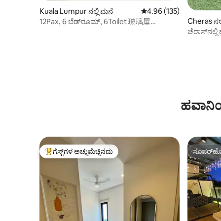
Kuala Lumpur ನಲ್ಲಿ ಮನೆ
5 ರಲ್ಲಿ 4.96 ಸರಾಸರಿ ರೇಟಿಂಗ
4.96 (135)
Cheras ನಲ್
12Pax, 6 ಬೆಡ್‌ರೂಮ್, 6Toilet 玻璃屋
TheGlassHouse ಬ್ಯಾಂಗ್ಸರ್ KL
ಚೆರಾಸ್‌ನಲ್ಲ
ಹವಾನಿಯ
ಗೆಸ್ಟ್‌ಗಳ ಅಚ್ಚುಮೆಚ್ಚಿನದು
ಸೂಪರ್‌ಹೋ
ಗೆಸ್ಟ್‌ಗಳಿಗೆ ಅತಿ ಹೆಚ್ಚು ಅಚ್ಚುಮೆಚ್ಚಿನದು
ಸೂಪರ್‌ಹೋ