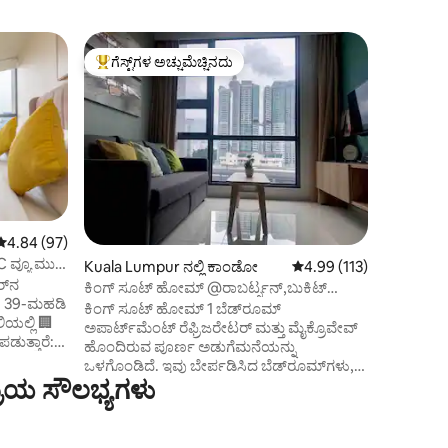
Kuala Lum
ಗೆಸ್ಟ್‌ಗಳ ಅಚ್ಚುಮೆಚ್ಚಿನದು
ಗೆಸ್ಟ್‌ಗಳ 
ಗೆಸ್ಟ್‌ಗಳಿಗೆ ಅತಿ ಹೆಚ್ಚು ಅಚ್ಚುಮೆಚ್ಚಿನದು
ಗೆಸ್ಟ್‌ಗಳ 
ಪಾರ್ಟ್‌ಮ
ಲಾಗ್ ಕ್ಯಾ
ಬುಕಿಟ್ ಬಿ
ನೀವು ಇಲ್ಲ
ಪ್ರಮುಖ ಪ್
ಎಸೆಯಿರಿ, 
ವಾಕಿಂಗ್ ದ
ಮತ್ತು KLCC
ದೀಪಗಳನ್ನು 
ನಿಮ್ಮನ್ನು
ಸೆರೆನೇಡ್
5 ರಲ್ಲಿ 4.84 ಸರಾಸರಿ ರೇಟಿಂಗ್, 97 ವಿಮರ್ಶೆಗಳು
4.84 (97)
ಆರಾಮಕ್ಕಾಗಿ
ವ್ಯೂ ಮುಜಿ
Kuala Lumpur ನಲ್ಲಿ ಕಾಂಡೋ
5 ರಲ್ಲಿ 4.99 ಸರಾಸರಿ ರೇಟಿಂ
4.99 (113)
ಎದುರಿಸುತ್ತ
ರ್‌ನ
ಪೂಲ್ ಮತ್ತು
ಕಿಂಗ್ ಸೂಟ್ ಹೋಮ್ @ರಾಬರ್ಟ್ಸನ್,ಬುಕಿಟ್
ಿಕ 39-ಮಹಡಿ
ಹೊಂದಿರುವ
ಬಿಂಟಾಂಗ್吉隆坡武吉免登·公寓
ಕಿಂಗ್ ಸೂಟ್ ಹೋಮ್ 1 ಬೆಡ್‌ರೂಮ್
ಿಯಲ್ಲಿ 🏢
ಸಹಾಯ ಮಾಡಲ
ಅಪಾರ್ಟ್‌ಮೆಂಟ್ ರೆಫ್ರಿಜರೇಟರ್ ಮತ್ತು ಮೈಕ್ರೊವೇವ್
ರಿಸೆಪ್ಷನ್‌ನಲ
ಹೊಂದಿರುವ ಪೂರ್ಣ ಅಡುಗೆಮನೆಯನ್ನು
️
ಒಳಗೊಂಡಿದೆ. ಇವು ಬೇರ್ಪಡಿಸಿದ ಬೆಡ್‌ರೂಮ್‌ಗಳು,
ೆಸ್ ಲೌಂಜ್ +
ರಿಯ ಸೌಲಭ್ಯಗಳು
ಲಿವಿಂಗ್ ರೂಮ್ ಮತ್ತು ಡೈನಿಂಗ್ ಪ್ರದೇಶವನ್ನು
್
ಹೊಂದಿರುವ ಕುಟುಂಬ ಶೈಲಿಯ ಸೂಟ್ ಆಗಿವೆ.
 ನಡೆದು
ಕಾಂಪ್ಲಿಮೆಂಟರಿ ಅನಿಯಮಿತ ವೈಫೈ, ಟಿವಿ, ಐರನ್ &
ವಿ
ಬೋರ್ಡ್, ಹೇರ್ ಡ್ರೈಯರ್, ಲಾಂಡ್ರಿ ವಾಷರ್ ಮತ್ತು