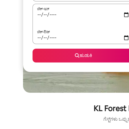
ಚೆಕ್-ಇನ್
ಚೆಕ್-ಔಟ್
ಹುಡುಕಿ
KL Forest 
ಗೆಸ್ಟ್‌ಗಳು ಒಪ್ಪ