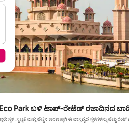
Eco Park ಬಳಿ ಟಾಪ್-ರೇಟೆಡ್ ರಜಾದಿನದ ಬಾಡ
ುತ್ತಾರೆ: ಸ್ಥಳ, ಸ್ವಚ್ಛತೆ ಮತ್ತು ಹೆಚ್ಚಿನ ಕಾರಣಕ್ಕಾಗಿ ಈ ವಾಸ್ತವ್ಯದ ಸ್ಥಳಗಳನ್ನು ಹೆಚ್ಚು ರೇ