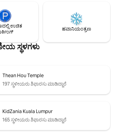
ನಿಕ ಘಟಕ
ಡ್ರೈಯರ್. ಈ ಕಿಂಗ್ ಸೂಟ್ ಹೋಮ್ AIRBNB ಸ್ನೇಹಿ
ಳು,
ಅಪಾರ್ಟ್‌ಮೆಂಟ್ ಆಗಿದೆ ಮತ್ತು ಅನೇಕ ಕಾಂಡೋ
್ಟೋರ್‌ಗಳಿಗೆ
ಸೌಲಭ್ಯಗಳನ್ನು ಆನಂದಿಸಲು ಪ್ರವೇಶಿಸಬಹುದು.
ಶಾಂತಿಯುತ
ಆರಾಮದಾಯಕವಾದ, ಉತ್ತಮವಾದ ಸೋಫಾ ಹಾಸಿಗೆ
ೆ. 🌇✨
ಲ್ಲಿ ಉಚಿತ
ಮತ್ತು ಕಾಫಿ ಟೇಬಲ್‌ನೊಂದಿಗೆ ಅಳವಡಿಸಲಾದ ಶೈಲಿಯ
ಹವಾನಿಯಂತ್ರಣ
ರ್ಕಿಂಗ್
ಲಿವಿಂಗ್ ಏರಿಯಾ. ಕ್ವೀನ್ ಬೆಡ್ ಮತ್ತು 4 ಆಸನಗಳ
ಡೈನಿಂಗ್ ಟೇಬಲ್ ಹೊಂದಿರುವ ಪ್ರತ್ಯೇಕ ರೂಮ್.
ಷಣೀಯ ಸ್ಥಳಗಳು
Thean Hou Temple
197 ಸ್ಥಳೀಯರು ಶಿಫಾರಸು ಮಾಡಿದ್ದಾರೆ
KidZania Kuala Lumpur
165 ಸ್ಥಳೀಯರು ಶಿಫಾರಸು ಮಾಡಿದ್ದಾರೆ