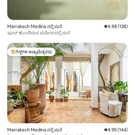
Marrakech Medina ನಲ್ಲಿ ಮನೆ
5 ರಲ್ಲಿ 4.98 ಸರಾ
4.98 (138)
ಪೂಲ್ ಹೊಂದಿರುವ ಮದೀನಾದಲ್ಲಿ ಮನೆ
ಗೆಸ್ಟ್‌ಗಳ ಅಚ್ಚುಮೆಚ್ಚಿನದು
ಗೆಸ್ಟ್‌ಗಳಿಗೆ ಅತಿ ಹೆಚ್ಚು ಅಚ್ಚುಮೆಚ್ಚಿನದು
Marrakech Medina ನಲ್ಲಿ ಮನೆ
5 ರಲ್ಲಿ 4.95 ಸರಾ
4.95 (144)