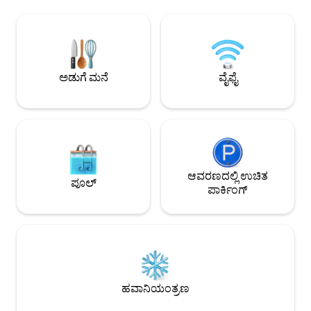
ವಿನ್ಯಾಸಗೊಳಿಸಲಾಗಿದೆ. ಸುಂದರವಾದ ಅಂಗಳದ
ಇರುವುದಿಲ್ಲ. ಲಿವಿಂಗ್ ರೂಮ್‌ನ ಒಟ್ಟು ವಿಸ್ತೀರ್ಣವು
ಈಜುಕೊಳ ಮತ್ತು ನಾಲ್ಕ
ಅಂದಾಜು 180 ಚದರ ಮೀಟರ್‌ಗಳಾಗಿವೆ. ಇಲ್ಲಿ ಎನ್-
ಬೆಡ್‌ರೂಮ್‌ಗಳು, ಎಲ್ಲ
ಸೂಟ್ ಬಾತ್‌ರೂಮ್ ಹೊಂದಿರುವ 2 ಸುಂದರವಾಗಿ
ಒದಗಿಸಲಾಗಿದೆ ಮತ್ತು ವ
ಸಜ್ಜುಗೊಳಿಸಲಾದ ಬೆಡ್‌ರೂಮ್‌ಗಳು, ಸೋಫಾ ಬೆಡ್
ಇತ್ತೀಚೆಗೆ ಕಾಂಡೆ ನಾಸ್ಟ
ಹೊಂದಿರುವ ಲಿವಿಂಗ್ ರೂಮ್ ಮತ್ತು ಅನೇಕ ತೆರೆದ
ಪೂಲ್‌ಗಳೊಂದಿಗೆ ಟಾಪ್
ಲಿವಿಂಗ್ ಪ್ರದೇಶಗಳಿವೆ. ರೂಫ್ ಟೆರೇಸ್‌ನಲ್ಲಿ, ನೀವು 4–
ಅಡುಗೆ ಮನೆ
ವೈಫೈ
ಗಳಲ್ಲಿ ಹೆಸರಿಸಲಾಗಿದೆ. 
6 ಜನರಿಗೆ ಸಾಕಾಗುವ ಊಟದ ಪ್ರದೇಶವನ್ನು
ಒದಗಿಸಲಾಗಿದೆ.
ಕಾಣುತ್ತೀರಿ.
ಆವರಣದಲ್ಲಿ ಉಚಿತ
ಪೂಲ್
ಪಾರ್ಕಿಂಗ್
ಹವಾನಿಯಂತ್ರಣ