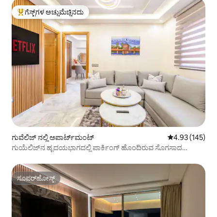
ಗೆಸ್ಟ್‌ಗಳ ಅಚ್ಚುಮೆಚ್ಚಿನದು
ಗೆಸ್ಟ್‌ಗಳಿಗೆ ಅತಿ ಹೆಚ್ಚು ಅಚ್ಚುಮೆಚ್ಚಿನದು
ಗುವೆಲಿಜ್ ನಲ್ಲಿ ಅಪಾರ್ಟ್‌ಮಂಟ್
5 ರಲ್ಲಿ 4.93 ಸರಾ
4.93 (145)
ಗುಯೆಲಿಜ್‌ನ ಹೃದಯಭಾಗದಲ್ಲಿ ಪಾರ್ಕಿಂಗ್ ಹೊಂದಿರುವ ಸೊಗಸಾದ
ಸ್ಟುಡಿಯೋ
ಸೂಪರ್‌ಹೋಸ್ಟ್
ಸೂಪರ್‌ಹೋಸ್ಟ್