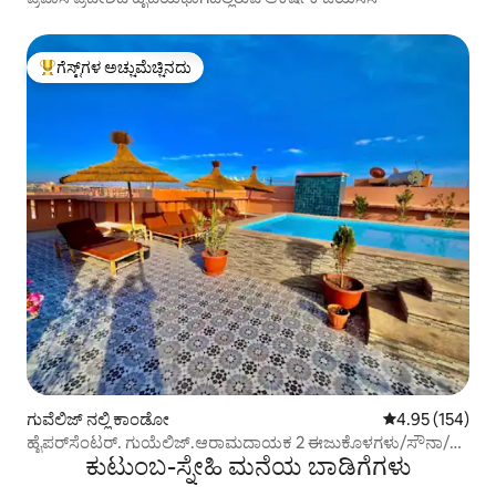
ಗೆಸ್ಟ್‌ಗಳ ಅಚ್ಚುಮೆಚ್ಚಿನದು
ಗೆಸ್ಟ್‌ಗಳಿಗೆ ಅತಿ ಹೆಚ್ಚು ಅಚ್ಚುಮೆಚ್ಚಿನದು
ಗುವೆಲಿಜ್ ನಲ್ಲಿ ಕಾಂಡೋ
5 ರಲ್ಲಿ 4.95 ಸರಾ
4.95 (154)
ಹೈಪರ್‌ಸೆಂಟರ್. ಗುಯೆಲಿಜ್.ಆರಾಮದಾಯಕ 2 ಈಜುಕೊಳಗಳು/ಸೌನಾ/
ಕುಟುಂಬ-ಸ್ನೇಹಿ ಮನೆಯ ಬಾಡಿಗೆಗಳು
ಹಮ್ಮಾಮ್