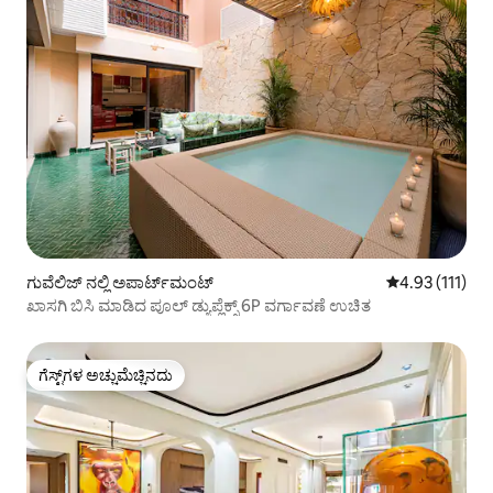
ಗುವೆಲಿಜ್ ನಲ್ಲಿ ಅಪಾರ್ಟ್‌ಮಂಟ್
5 ರಲ್ಲಿ 4.93 ಸರಾ
4.93 (111)
ಖಾಸಗಿ ಬಿಸಿ ಮಾಡಿದ ಪೂಲ್ ಡ್ಯುಪ್ಲೆಕ್ಸ್ 6P ವರ್ಗಾವಣೆ ಉಚಿತ
ಗೆಸ್ಟ್‌ಗಳ ಅಚ್ಚುಮೆಚ್ಚಿನದು
ಗೆಸ್ಟ್‌ಗಳ ಅಚ್ಚುಮೆಚ್ಚಿನದು