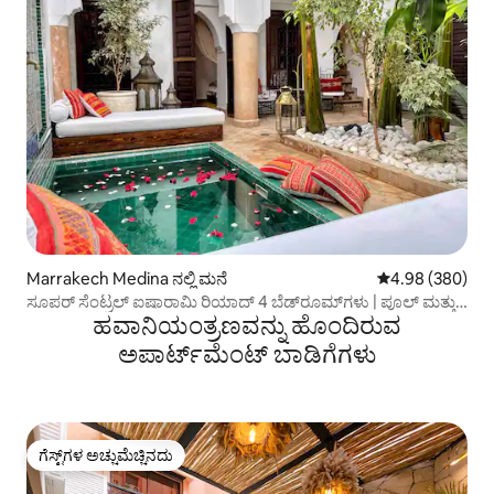
Marrakech Medina ನಲ್ಲಿ ಮನೆ
5 ರಲ್ಲಿ 4.98 ಸರಾ
4.98 (380)
ಸೂಪರ್ ಸೆಂಟ್ರಲ್ ಐಷಾರಾಮಿ ರಿಯಾದ್ 4 ಬೆಡ್‌ರೂಮ್‌ಗಳು | ಪೂಲ್ ಮತ್ತು
ಹವಾನಿಯಂತ್ರಣವನ್ನು ಹೊಂದಿರುವ
ಬ್ರೇಕ್‌ಫಾಸ್ಟ್
ಅಪಾರ್ಟ್‌ಮೆಂಟ್‌ ಬಾಡಿಗೆಗಳು
ಗೆಸ್ಟ್‌ಗಳ ಅಚ್ಚುಮೆಚ್ಚಿನದು
ಗೆಸ್ಟ್‌ಗಳ ಅಚ್ಚುಮೆಚ್ಚಿನದು