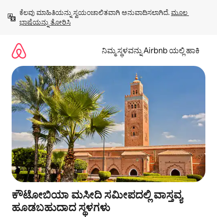
ವಿಷಯಕ್ಕೆ
ಕೆಲವು ಮಾಹಿತಿಯನ್ನು ಸ್ವಯಂಚಾಲಿತವಾಗಿ ಅನುವಾದಿಸಲಾಗಿದೆ. 
ಮೂಲ 
ಹೋಗಿ
ಭಾಷೆಯನ್ನು ತೋರಿಸಿ
ನಿಮ್ಮ ಸ್ಥಳವನ್ನು Airbnb ಯಲ್ಲಿ ಹಾಕಿ
ಕೌಟೋಬಿಯಾ ಮಸೀದಿ ಸಮೀಪದಲ್ಲಿ ವಾಸ್ತವ್ಯ
ಹೂಡಬಹುದಾದ ಸ್ಥಳಗಳು