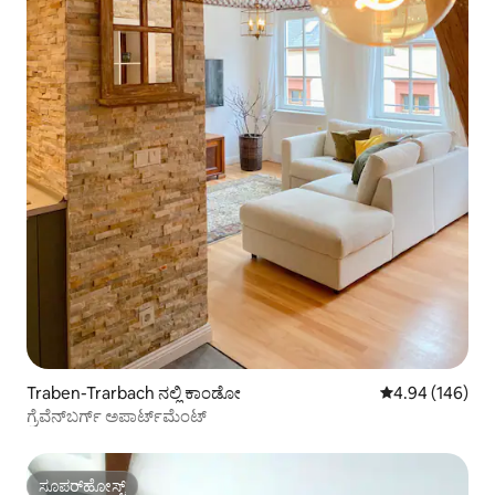
Traben-Trarbach ನಲ್ಲಿ ಕಾಂಡೋ
5 ರಲ್ಲಿ 4.94 ಸರಾ
4.94 (146)
ಗ್ರೆವೆನ್‌ಬರ್ಗ್ ಅಪಾರ್ಟ್‌ಮೆಂಟ್
ಸೂಪರ್‌ಹೋಸ್ಟ್