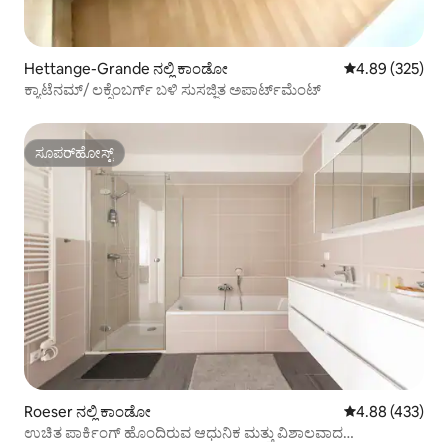
Hettange-Grande ನಲ್ಲಿ ಕಾಂಡೋ
5 ರಲ್ಲಿ 4.89 ಸರಾ
4.89 (325)
ಕ್ಯಾಟೆನಮ್/ ಲಕ್ಸೆಂಬರ್ಗ್ ಬಳಿ ಸುಸಜ್ಜಿತ ಅಪಾರ್ಟ್‌ಮೆಂಟ್
ಸೂಪರ್‌ಹೋಸ್ಟ್
ಸೂಪರ್‌ಹೋಸ್ಟ್
Roeser ನಲ್ಲಿ ಕಾಂಡೋ
5 ರಲ್ಲಿ 4.88 ಸರಾ
4.88 (433)
ಉಚಿತ ಪಾರ್ಕಿಂಗ್ ಹೊಂದಿರುವ ಆಧುನಿಕ ಮತ್ತು ವಿಶಾಲವಾದ