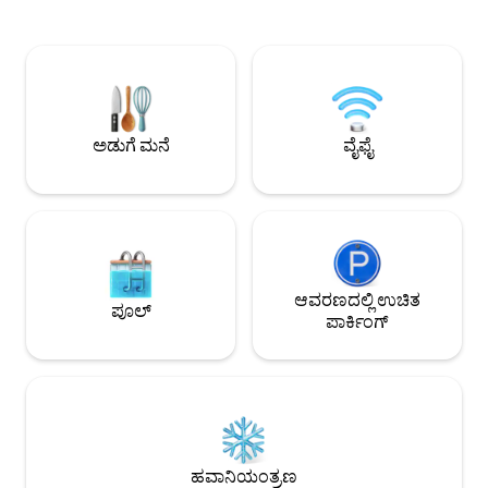
ಆಂಫೀಥಿಯೇಟರ್, ಬೆಸಿಲಿಕಾ ಮತ್ತು ರೋಮನ್
ಲಿವಿಂಗ್ ರೂಮ್‌ಗೆ ಕರೆದ
ಸೇತುವೆಗಳು ಕೆಲವೇ ನಿಮಿಷಗಳಲ್ಲಿ ನಡೆಯುತ್ತವೆ.
ಕೆಟಲ್, ಟೋಸ್ಟರ್, ಪಾತ್
ಸುಂದರವಾದ ಅರಮನೆ ಉದ್ಯಾನವನ್ನು ಹೊಂದಿರುವ
ವಿನೆಗರ್ ಲಭ್ಯವಿದೆ. ಬೆ
ಕೈಸರ್‌ಮೆನ್ ಮೂಲೆಯ ಸುತ್ತಲೂ ಇದೆ. ಪಾಕಶಾಲೆ,
ಬೆಡ್, ಡ್ರೆಸ್ಸರ್ ಮತ್ತು ಬಟ್ಟೆ ರೈಲು. ಶವರ್ ಮತ್ತು
ಸಾಂಸ್ಕೃತಿಕ ವಿಹಾರಗಳು ಮತ್ತು ಶಾಪಿಂಗ್ ಪ್ರವಾಸಗಳಿಗೆ
ಶೌಚಾಲಯ ಹೊಂದಿರುವ 
ಉತ್ತಮ ನೆಲೆಯಾಗಿದೆ. ವರ್ಕ್‌ಸ್ಪೇಸ್ ಆಗಿ
ಪಾರ್ಕಿಂಗ್.
ಪರಿಪೂರ್ಣವಾಗಿದೆ #ಕೆಲಸ
ಅಡುಗೆ ಮನೆ
ವೈಫೈ
ಆವರಣದಲ್ಲಿ ಉಚಿತ
ಪೂಲ್
ಪಾರ್ಕಿಂಗ್
ಹವಾನಿಯಂತ್ರಣ