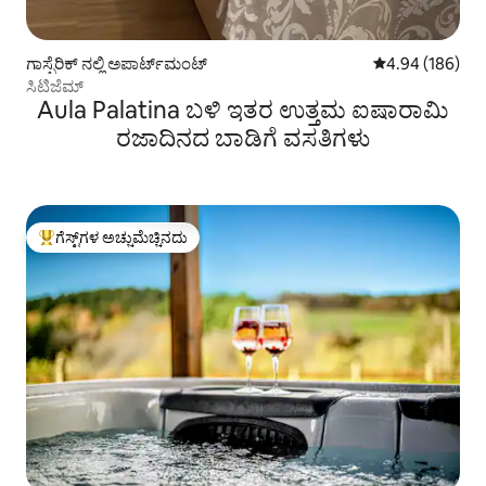
ಗಾಸ್ಪೆರಿಕ್ ನಲ್ಲಿ ಅಪಾರ್ಟ್‌ಮಂಟ್
5 ರಲ್ಲಿ 4.94 ಸರಾ
4.94 (186)
ಸಿಟಿಜೆಮ್
Aula Palatina ಬಳಿ ಇತರ ಉತ್ತಮ ಐಷಾರಾಮಿ
ರಜಾದಿನದ ಬಾಡಿಗೆ ವಸತಿಗಳು
ಗೆಸ್ಟ್‌ಗಳ ಅಚ್ಚುಮೆಚ್ಚಿನದು
ಗೆಸ್ಟ್‌ಗಳಿಗೆ ಅತಿ ಹೆಚ್ಚು ಅಚ್ಚುಮೆಚ್ಚಿನದು