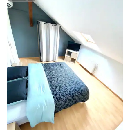
ಸೂಪರ್‌ಹೋಸ್ಟ್