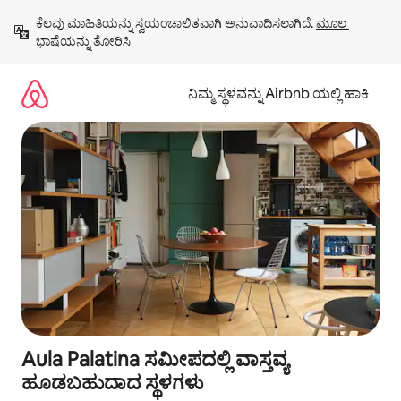
ವಿಷಯಕ್ಕೆ
ಕೆಲವು ಮಾಹಿತಿಯನ್ನು ಸ್ವಯಂಚಾಲಿತವಾಗಿ ಅನುವಾದಿಸಲಾಗಿದೆ. 
ಮೂಲ 
ಹೋಗಿ
ಭಾಷೆಯನ್ನು ತೋರಿಸಿ
ನಿಮ್ಮ ಸ್ಥಳವನ್ನು Airbnb ಯಲ್ಲಿ ಹಾಕಿ
Aula Palatina ಸಮೀಪದಲ್ಲಿ ವಾಸ್ತವ್ಯ
ಹೂಡಬಹುದಾದ ಸ್ಥಳಗಳು