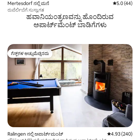
Mertesdorf ನಲ್ಲಿ ಮನೆ
5 ರಲ್ಲಿ 5.0 ಸರ
5.0 (44)
ರುವೆರ್ಲಿಬೆಗೆ ಸುಸ್ವಾಗತ
ಹವಾನಿಯಂತ್ರಣವನ್ನು ಹೊಂದಿರುವ
ಅಪಾರ್ಟ್‌ಮೆಂಟ್‌ ಬಾಡಿಗೆಗಳು
ಗೆಸ್ಟ್‌ಗಳ ಅಚ್ಚುಮೆಚ್ಚಿನದು
ಗೆಸ್ಟ್‌ಗಳ ಅಚ್ಚುಮೆಚ್ಚಿನದು
Ralingen ನಲ್ಲಿ ಅಪಾರ್ಟ್‌ಮಂಟ್
5 ರಲ್ಲಿ 4.93 ಸರಾ
4.93 (240)