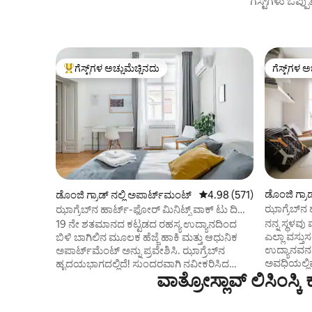
ಗೆಸ್ಟ್‌ಗಳು ಒಪ್ಪ
ಗೆಸ್ಟ್‌ಗಳ ಅಚ್ಚುಮೆಚ್ಚಿನದು
ಗೆಸ್ಟ್‌ಗಳ ಅ
ಗೆಸ್ಟ್‌ಗಳಿಗೆ ಅತಿ ಹೆಚ್ಚು ಅಚ್ಚುಮೆಚ್ಚಿನದು
ಗೆಸ್ಟ್‌ಗಳ ಅ
ಡೊಂಜಿ ಗ್ರಾ
ಡೊಂಜಿ ಗ್ರಾಡ್ ನಲ್ಲಿ ಅಪಾರ್ಟ್‌ಮಂಟ್
5 ರಲ್ಲಿ 4.98 ಸರಾಸರಿ ರೇಟಿಂಗ
4.98 (571)
ಝಾಗ್ರೆಬ್‌ನ
ಝಾಗ್ರೆಬ್‌ನ ಹಾರ್ಟ್-ಫೋರ್ ಮಿನಿಟ್ಸ್ ವಾಕ್ ಟು ದಿ
ಮೇನ್ ಸ್ಕ್ವೇರ್
ನನ್ನ ಸ್ಥಳವು 
19 ನೇ ಶತಮಾನದ ಕಟ್ಟಡದ ರಹಸ್ಯ ಉದ್ಯಾನದಿಂದ
ಎಲ್ಲಾ ವಸ್ತ
ಬಿಳಿ ಬಾಗಿಲಿನ ಮೂಲಕ ಹೆಜ್ಜೆ ಹಾಕಿ ಮತ್ತು ಆಧುನಿಕ
ಉದ್ಯಾನವನಗ
ಅಪಾರ್ಟ್‌ಮೆಂಟ್ ಅನ್ನು ಪ್ರವೇಶಿಸಿ. ಝಾಗ್ರೆಬ್‌ನ
ಅವಧಿಯಲ್ಲಿ
ಹೃದಯಭಾಗದಲ್ಲಿದೆ! ಸುಂದರವಾಗಿ ನವೀಕರಿಸಿದ
ವಾತ್ರೋಸ್ಲಾವ್ ಲಿಸಿಂಸ್
ಸ್ನೇಹಿ ಹೋಸ್
ಪಾರ್ಕ್ವೆಟ್ ಮಹಡಿಗಳು ಮತ್ತು ಎತ್ತರದ ಛಾವಣಿಗಳನ್ನು
ಕುರ್ಚಿಗಳು, ಟ
ಬೆಳಗಿಸಲು ಎತ್ತರದ ಕಿಟಕಿಗಳ ಮೂಲಕ ಸೂರ್ಯ
ಮಕ್ಕಳೊಂದಿಗ
ಹರಿಯುತ್ತಾನೆ. ಹಳೆಯ ನಗರ ಕೇಂದ್ರದಲ್ಲಿರುವ ಈ