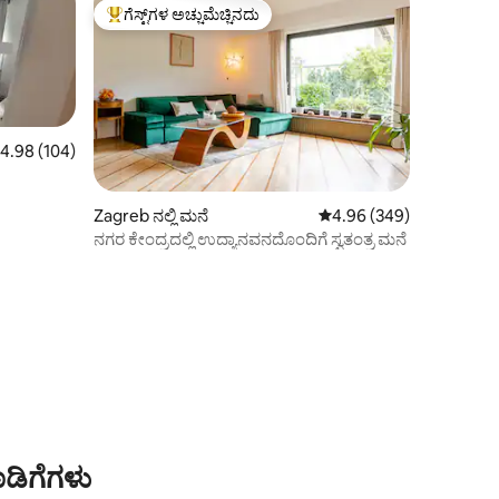
ಗೆಸ್ಟ್‌ಗಳ ಅಚ್ಚುಮೆಚ್ಚಿನದು
ಗೆಸ್ಟ್‌ಗಳಿಗೆ ಅತಿ ಹೆಚ್ಚು ಅಚ್ಚುಮೆಚ್ಚಿನದು
 ರಲ್ಲಿ 4.98 ಸರಾಸರಿ ರೇಟಿಂಗ್, 104 ವಿಮರ್ಶೆಗಳು
4.98 (104)
Zagreb ನಲ್ಲಿ ಮನೆ
5 ರಲ್ಲಿ 4.96 ಸರಾಸರಿ ರೇಟಿಂ
4.96 (349)
ನಗರ ಕೇಂದ್ರದಲ್ಲಿ ಉದ್ಯಾನವನದೊಂದಿಗೆ ಸ್ವತಂತ್ರ ಮನೆ
ಡಿಗೆಗಳು