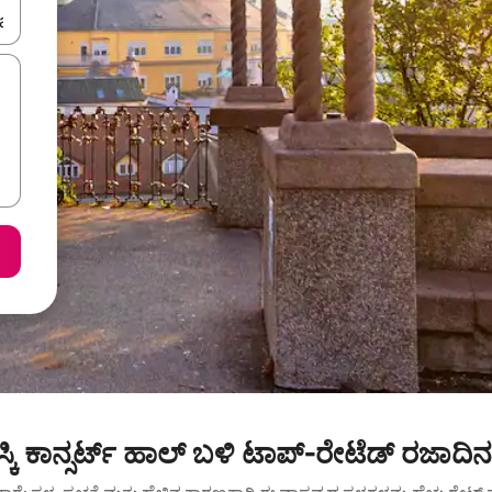
ಂದಿಗೆ ನ್ಯಾವಿಗೇಟ್ ಮಾಡಿ ಅಥವಾ ಸ್ಪರ್ಶ ಅಥವಾ ಸ್ವೈಪ್ ಗೆಸ್ಚರ್‌ಗಳ ಮೂಲಕ ಅನ್ವೇಷಿಸಿ.
ಂಸ್ಕಿ ಕಾನ್ಸರ್ಟ್ ಹಾಲ್ ಬಳಿ ಟಾಪ್-ರೇಟೆಡ್ ರಜಾದ