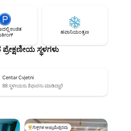
ಿ ಅಥವಾ
ಮಹಡಿಯಲ್ಲಿದೆ, ಮುಖ್ಯ ಬೀದಿಯಿಂದ ಸಾಕಷ್ಟು
ಣವು 10
ರಾತ್ರಿಗಳನ್ನು ಖಾತ್ರಿಪಡಿಸುತ್ತದೆ. ನಿಮ್ಮ ಕಾರನ್ನು ನಮ್ಮ
ೆಹೊರೆಯು
ಆನ್-ಸೈಟ್ ಪ್ರೈವೇಟ್ ಪಾರ್ಕಿಂಗ್‌ನಲ್ಲಿ ನೀವು
ಿ ಮನೆಗಳು
ಸುರಕ್ಷಿತವಾಗಿ ಬಿಡಬಹುದು, ಅದು ಆರಾಮದಾಯಕ
ಪ್ರೈವೇಟ್ ಟೆರೇಸ್‌ನೊಂದಿಗೆ ನಮ್ಮನ್ನು ಪ್ರತ್ಯೇಕಿಸುತ್ತದೆ.
ಲ್ಲಿ ಉಚಿತ
ತ ಮತ್ತು
ಬಾತ್‌ರೂಮ್ ನೆಲದ ತಾಪನ, (N)ಎಸ್ಪ್ರೆಸೊ ಯಂತ್ರ
ಹವಾನಿಯಂತ್ರಣ
ರ್ಕಿಂಗ್
 ಸುಂದರವಾದ
ಮತ್ತು ಶೈಲಿಯಲ್ಲಿ ನಿಮ್ಮ ವಾಸ್ತವ್ಯಕ್ಕೆ ಉತ್ತಮ ಚಹಾಗಳು.
 ಪ್ರೇಕ್ಷಣೀಯ ಸ್ಥಳಗಳು
Centar Cvjetni
88 ಸ್ಥಳೀಯರು ಶಿಫಾರಸು ಮಾಡಿದ್ದಾರೆ
ಗೆಸ್ಟ್‌ಗಳ ಅಚ್ಚುಮೆಚ್ಚಿನದು
ಗೆಸ್ಟ್‌ಗಳಿಗೆ ಅತಿ ಹೆಚ್ಚು ಅಚ್ಚುಮೆಚ್ಚಿನದು