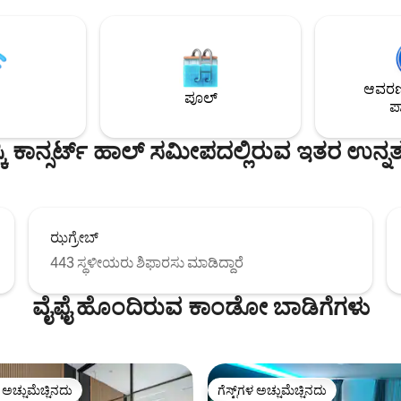
 ಎಲ್ಲವನ್ನೂ ಪೂರೈಸಬಹುದು. ಸ್ಥಳ,
ನಡೆಯುವ ಮೂಲಕ ನಗರವನ್ನು ಅನ್ವೇಷಿಸ
ರೆಹೊರೆ, ಬೆಳಕು, ಇದು ಸ್ವಚ್ಛ ಮತ್ತು
ಟ್ರಾಮ್ ತೆಗೆದುಕೊಳ್ಳಿ. ಮುಖ್ಯ ಬಸ್ ನಿಲ್ದಾ
 ಆಧುನಿಕ ಮತ್ತು ಸಂಪೂರ್ಣವಾಗಿ
ನಿಮಿಷಗಳ ವಾಕಿಂಗ್ ಅಂತರದಲ್ಲಿದೆ. ನೆರ
ದ ಕಾರಣದಿಂದಾಗಿ ನೀವು ನನ್ನ ಸ್ಥಳವನ್ನು
ಸಾಕಷ್ಟು ಉದ್ಯಾನವನಗಳು, ಉತ್ತಮ ಕಾಫ
ೀರಿ. ದಂಪತಿಗಳು, ಏಕಾಂಗಿ ಸಾಹಸಿಗರು,
ಮತ್ತು ರೆಸ್ಟೋರೆಂಟ್‌ಗಳೊಂದಿಗೆ ತುಂಬಾ
ಆವರಣದ
ರಯಾಣಿಕರು ಮತ್ತು ಕುಟುಂಬಗಳಿಗೆ ನನ್ನ
ಶಾಂತಿಯುತವಾಗಿದೆ. ನನ್ನ ಸ್ಥಳಕ್ಕೆ ಸುಸ್ವಾಗ
ಪೂಲ್
ಪಾ
ಮವಾಗಿದೆ. ನಿಮ್ಮ ಹೋಸ್ಟ್ ಆಗಿರುವುದಕ್ಕೆ
ಅದ್ಭುತ ವಾಸ್ತವ್ಯವನ್ನು ಆನಂದಿಸಿ ಮತ್ತು
ಿದೆ
ಝಾಗ್ರೆಬ್ ಅನ್ನು ಆನಂದಿಸಿ!
ಸ್ಕಿ ಕಾನ್ಸರ್ಟ್ ಹಾಲ್ ಸಮೀಪದಲ್ಲಿರುವ ಇತರ ಉನ್ನತ
ಝಗ್ರೇಬ್
443 ಸ್ಥಳೀಯರು ಶಿಫಾರಸು ಮಾಡಿದ್ದಾರೆ
ವೈಫೈ ಹೊಂದಿರುವ ಕಾಂಡೋ ಬಾಡಿಗೆಗಳು
ಳ ಅಚ್ಚುಮೆಚ್ಚಿನದು
ಗೆಸ್ಟ್‌ಗಳ ಅಚ್ಚುಮೆಚ್ಚಿನದು
ೆ ಅತಿ ಹೆಚ್ಚು ಅಚ್ಚುಮೆಚ್ಚಿನದು
ಗೆಸ್ಟ್‌ಗಳ ಅಚ್ಚುಮೆಚ್ಚಿನದು