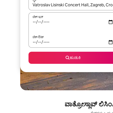
ಫಲಿತಾಂಶಗಳು ಲಭ್ಯವಿರುವಾಗ, ಅಪ್ ಮತ್ತು ಡೌನ್ ಬಾಣದ ಕೀಲಿಗಳೊ
ಚೆಕ್-ಇನ್
ಚೆಕ್-ಔಟ್
ಹುಡುಕಿ
ವಾತ್ರೋಸ್ಲಾವ್ ಲಿಸಿ