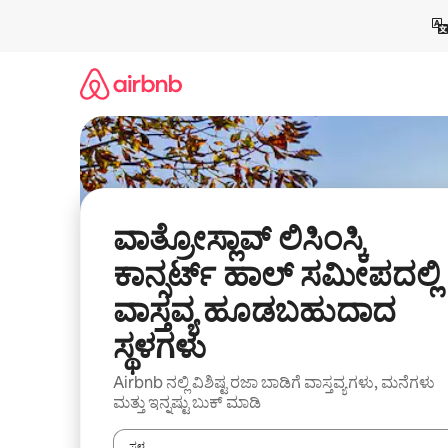
ವಿಷಯಕ್ಕೆ
ಹೋಗಿ
ವಾತ್ರೋಸ್ಲಾವ್ ಲಿಸಿಂಸ್ಕಿ
ಕಾನ್ಸರ್ಟ್ ಹಾಲ್ ಸಮೀಪದಲ್ಲಿ
ವಾಸ್ತವ್ಯ ಹೂಡಬಹುದಾದ
ಸ್ಥಳಗಳು
Airbnb ನಲ್ಲಿ ವಿಶಿಷ್ಟ ರಜಾ ಬಾಡಿಗೆ ವಾಸ್ತವ್ಯಗಳು, ಮನೆಗಳು
ಮತ್ತು ಇನ್ನಷ್ಟು ಬುಕ್ ಮಾಡಿ
ಸ್ಥಳ