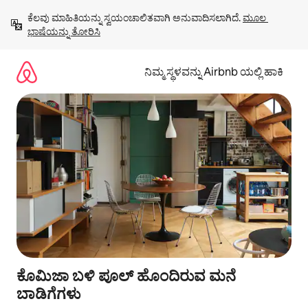
ವಿಷಯಕ್ಕೆ
ಕೆಲವು ಮಾಹಿತಿಯನ್ನು ಸ್ವಯಂಚಾಲಿತವಾಗಿ ಅನುವಾದಿಸಲಾಗಿದೆ. 
ಮೂಲ 
ಹೋಗಿ
ಭಾಷೆಯನ್ನು ತೋರಿಸಿ
ನಿಮ್ಮ ಸ್ಥಳವನ್ನು Airbnb ಯಲ್ಲಿ ಹಾಕಿ
ಕೊಮಿಜಾ ಬಳಿ ಪೂಲ್ ಹೊಂದಿರುವ ಮನೆ
ಬಾಡಿಗೆಗಳು