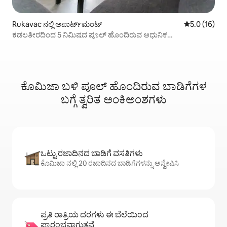
Rukavac ನಲ್ಲಿ ಅಪಾರ್ಟ್‌ಮಂಟ್
5 ರಲ್ಲಿ 5.0 ಸರ
5.0 (16)
ಕಡಲತೀರದಿಂದ 5 ನಿಮಿಷದ ಪೂಲ್ ಹೊಂದಿರುವ ಆಧುನಿಕ
ಅಪಾರ್ಟ್‌ಮೆಂಟ್.
ಕೊಮಿಜಾ ಬಳಿ ಪೂಲ್ ಹೊಂದಿರುವ ಬಾಡಿಗೆಗಳ
ಬಗ್ಗೆ ತ್ವರಿತ ಅಂಕಿಅಂಶಗಳು
ಒಟ್ಟು ರಜಾದಿನದ ಬಾಡಿಗೆ ವಸತಿಗಳು
ಕೊಮಿಜಾ ನಲ್ಲಿ 20 ರಜಾದಿನದ ಬಾಡಿಗೆಗಳನ್ನು ಅನ್ವೇಷಿಸಿ
ಪ್ರತಿ ರಾತ್ರಿಯ ದರಗಳು ಈ ಬೆಲೆಯಿಂದ
ಪ್ರಾರಂಭವಾಗುತ್ತವೆ