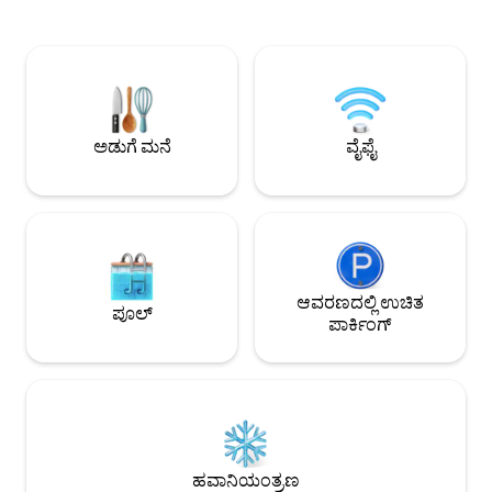
ಅತ್ಯಂತ ಎತ್ತರದ ಸ್ಪೆಕ್‌
ಗಿಡಮೂಲಿಕೆಗಳು ಮತ್ತು ಹೂವುಗಳ ಜೊತೆಗೆ
ನಂತರದ ಅಲ್ಟ್ರಾ-ಆಧುನ
ಅಂದವಾಗಿ ಜೋಡಿಸಲಾದ ಉತ್ತಮ ಕಿವಿ
ಹೊರಗೆ 2 ದೊಡ್ಡ ಟೆರೇಸ್
ನೆರಳುಗಳೊಂದಿಗೆ ಮೆಡಿಟರೇನಿಯನ್ ಭಾವನೆಯನ್ನು
ಮತ್ತು ಬೌಗೆನ್‌ವಿಲ್ಲಾದಿ
ನೀಡುತ್ತದೆ. ಗೆಸ್ಟ್‌ಗಳು ಸುಂದರವಾದ ಸಮುದ್ರದ
ಸ್ನಾನಕ್ಕೆ ಸೂಕ್ತವಾಗಿದೆ 
ನೋಟವನ್ನು ಹೊಂದಿರುವ ಖಾಸಗಿ ಈಜುಕೊಳವನ್ನು
ಎಲ್ಲವೂ ಹಾಳಾಗದ, ಆಕರ್
ಬಳಸಬಹುದು ಅಥವಾ ಟೆರೇಸ್‌ನಲ್ಲಿ ಟೇಬಲ್ ಟೆನ್ನಿಸ್
ಆಡಬಹುದು.
ಅಡುಗೆ ಮನೆ
ವೈಫೈ
ಆವರಣದಲ್ಲಿ ಉಚಿತ
ಪೂಲ್
ಪಾರ್ಕಿಂಗ್
ಹವಾನಿಯಂತ್ರಣ