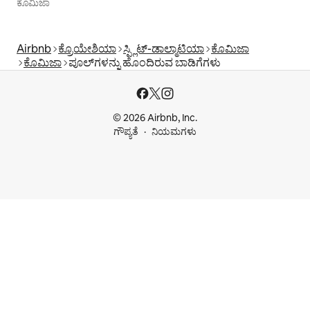
ಕೊಮಿಜಾ
Airbnb
ಕ್ರೊಯೇಶಿಯಾ
ಸ್ಪ್ಲಿಟ್-ಡಾಲ್ಮಾಟಿಯಾ
ಕೊಮಿಜಾ
ಕೊಮಿಜಾ
ಪೂಲ್‍ಗಳನ್ನು ಹೊಂದಿರುವ ಬಾಡಿಗೆಗಳು
© 2026 Airbnb, Inc.
ಗೌಪ್ಯತೆ
ನಿಯಮಗಳು