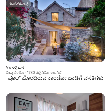
ಸೂಪರ್‌ಹೋಸ್ಟ್
ಸೂಪರ್‌ಹೋಸ್ಟ್
Vis ನಲ್ಲಿ ಮನೆ
ವಿಲ್ಲಾ ವೆಂಟೊ - 1780 ರಲ್ಲಿ ನಿರ್ಮಿಸಲಾಗಿದೆ
ಪೂಲ್ ಹೊಂದಿರುವ ಕಾಂಡೋ ಬಾಡಿಗೆ ವಸತಿಗಳು