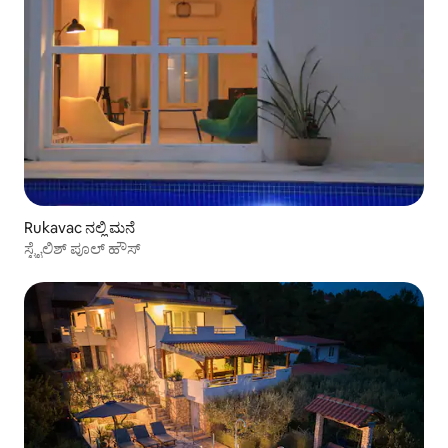
Rukavac ನಲ್ಲಿ ಮನೆ
ಸ್ಟೈಲಿಶ್ ಪೂಲ್ ಹೌಸ್