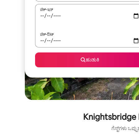
ಚೆಕ್-ಇನ್
ಚೆಕ್-ಔಟ್
ಹುಡುಕಿ
Knightsbridge 
ಗೆಸ್ಟ್‌ಗಳು ಒಪ್ಪ