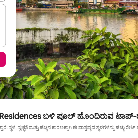
Residences ಬಳಿ ಪೂಲ್ ಹೊಂದಿರುವ ಟಾಪ್-ರ
ುತ್ತಾರೆ: ಸ್ಥಳ, ಸ್ವಚ್ಛತೆ ಮತ್ತು ಹೆಚ್ಚಿನ ಕಾರಣಕ್ಕಾಗಿ ಈ ವಾಸ್ತವ್ಯದ ಸ್ಥಳಗಳನ್ನು ಹೆಚ್ಚು ರೇ