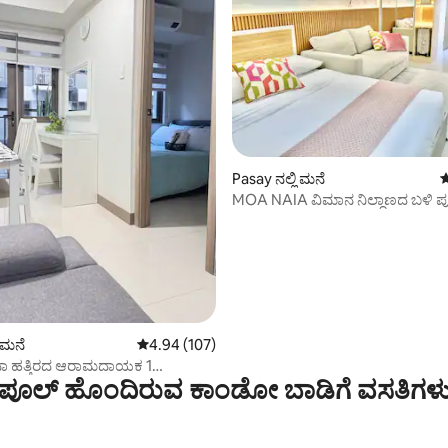
್, 122 ವಿಮರ್ಶೆಗಳು
Pasay ನಲ್ಲಿ ಮನೆ
5
MOA NAIA ವಿಮಾನ ನಿಲ್ದಾಣದ ಬಳಿ 
ಹೊಂದಿರುವ ಆಧುನಿಕ ಐಷಾರಾಮಿ ಮನೆ
ಿ ಮನೆ
5 ರಲ್ಲಿ 4.94 ಸರಾಸರಿ ರೇಟಿಂಗ್, 107 ವಿಮರ್ಶೆಗಳು
4.94 (107)
ಾ ಹತ್ತಿರದ ಆರಾಮದಾಯಕ 1
ಪೂಲ್ ಹೊಂದಿರುವ ಕಾಂಡೋ ಬಾಡಿಗೆ ವಸತಿಗಳ
 ಕಾಂಡೋ | NAIA |WFH ಸ್ನೇಹಿ