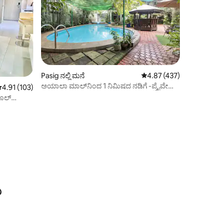
Pasig ನಲ್ಲಿ ಮನೆ
5 ರಲ್ಲಿ 4.87 ಸರಾಸರಿ ರೇಟಿಂ
4.87 (437)
ಅಯಾಲಾ ಮಾಲ್‌ನಿಂದ 1 ನಿಮಿಷದ ನಡಿಗೆ -ಪ್ರೈವೇಟ್
 ರಲ್ಲಿ 4.91 ಸರಾಸರಿ ರೇಟಿಂಗ್, 103 ವಿಮರ್ಶೆಗಳು
4.91 (103)
ರಜಾದಿನದ ಮನೆ
ಪೂಲ್
ು