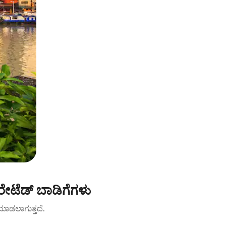
ೇಟೆಡ್ ಬಾಡಿಗೆಗಳು
ಟ್ ಮಾಡಲಾಗುತ್ತದೆ.