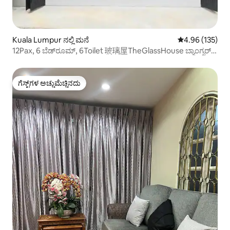
Kuala Lumpur ನಲ್ಲಿ ಮನೆ
5 ರಲ್ಲಿ 4.96 ಸರಾ
4.96 (135)
12Pax, 6 ಬೆಡ್‌ರೂಮ್, 6Toilet 玻璃屋TheGlassHouse ಬ್ಯಾಂಗ್ಸರ್
KL
ಗೆಸ್ಟ್‌ಗಳ ಅಚ್ಚುಮೆಚ್ಚಿನದು
ಗೆಸ್ಟ್‌ಗಳ ಅಚ್ಚುಮೆಚ್ಚಿನದು