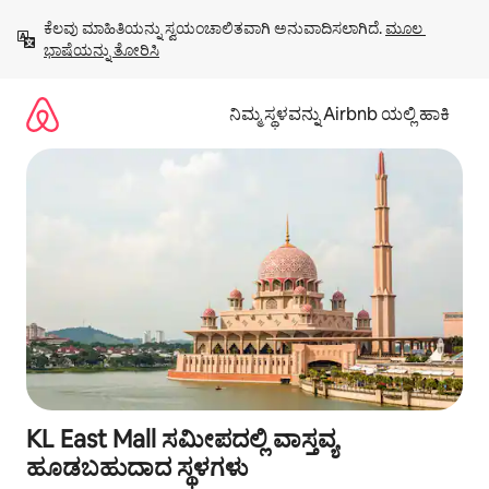
ವಿಷಯಕ್ಕೆ
ಕೆಲವು ಮಾಹಿತಿಯನ್ನು ಸ್ವಯಂಚಾಲಿತವಾಗಿ ಅನುವಾದಿಸಲಾಗಿದೆ. 
ಮೂಲ 
ಹೋಗಿ
ಭಾಷೆಯನ್ನು ತೋರಿಸಿ
ನಿಮ್ಮ ಸ್ಥಳವನ್ನು Airbnb ಯಲ್ಲಿ ಹಾಕಿ
KL East Mall ಸಮೀಪದಲ್ಲಿ ವಾಸ್ತವ್ಯ
ಹೂಡಬಹುದಾದ ಸ್ಥಳಗಳು