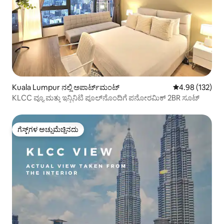
Kuala Lumpur ನಲ್ಲಿ ಅಪಾರ್ಟ್‌ಮಂಟ್
5 ರಲ್ಲಿ 4.98 ಸರಾ
4.98 (132)
KLCC ವ್ಯೂ ಮತ್ತು ಇನ್ಫಿನಿಟಿ ಪೂಲ್‌ನೊಂದಿಗೆ ಪನೋರಮಿಕ್ 2BR ಸೂಟ್
ಗೆಸ್ಟ್‌ಗಳ ಅಚ್ಚುಮೆಚ್ಚಿನದು
ಗೆಸ್ಟ್‌ಗಳ ಅಚ್ಚುಮೆಚ್ಚಿನದು