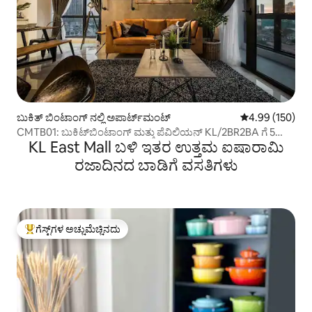
ಬುಕಿತ್ ಬಿಂಟಾಂಗ್ ನಲ್ಲಿ ಅಪಾರ್ಟ್‌ಮಂಟ್
5 ರಲ್ಲಿ 4.99 ಸರಾ
4.99 (150)
CMTB01: ಬುಕಿಟ್‌ಬಿಂಟಾಂಗ್ ಮತ್ತು ಪೆವಿಲಿಯನ್ KL/2BR2BA ಗೆ 5
KL East Mall ಬಳಿ ಇತರ ಉತ್ತಮ ಐಷಾರಾಮಿ
ನಿಮಿಷಗಳು
ರಜಾದಿನದ ಬಾಡಿಗೆ ವಸತಿಗಳು
ಗೆಸ್ಟ್‌ಗಳ ಅಚ್ಚುಮೆಚ್ಚಿನದು
ಗೆಸ್ಟ್‌ಗಳಿಗೆ ಅತಿ ಹೆಚ್ಚು ಅಚ್ಚುಮೆಚ್ಚಿನದು