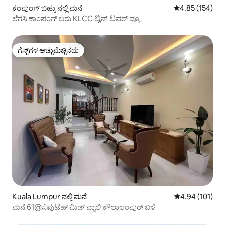
ಕಂಪುಂಗ್ ಬಹ್ರು ನಲ್ಲಿ ಮನೆ
5 ರಲ್ಲಿ 4.85 ಸರಾ
4.85 (154)
ಲೆಗಸಿ ಕಾಂಪಂಗ್ ಬರು KLCC ಟ್ವಿನ್ ಟವರ್ ವ್ಯೂ
ಗೆಸ್ಟ್‌ಗಳ ಅಚ್ಚುಮೆಚ್ಚಿನದು
ಗೆಸ್ಟ್‌ಗಳ ಅಚ್ಚುಮೆಚ್ಚಿನದು
Kuala Lumpur ನಲ್ಲಿ ಮನೆ
5 ರಲ್ಲಿ 4.94 ಸರಾ
4.94 (101)
ಮನೆ 61@ಸೆಪುಟೆಹ್ ಮಿಡ್ ವ್ಯಾಲಿ ಕೌಲಾಲಂಪುರ್ ಬಳಿ