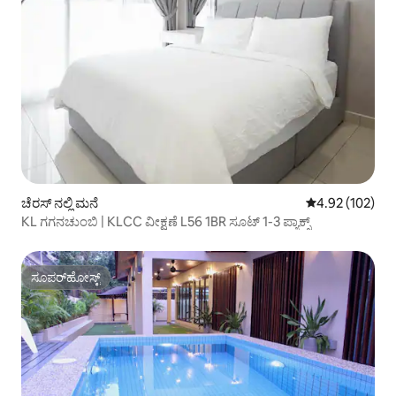
ಚೆರಸ್ ನಲ್ಲಿ ಮನೆ
5 ರಲ್ಲಿ 4.92 ಸರಾ
4.92 (102)
KL ಗಗನಚುಂಬಿ | KLCC ವೀಕ್ಷಣೆ L56 1BR ಸೂಟ್ 1-3 ಪ್ಯಾಕ್ಸ್
ಸೂಪರ್‌ಹೋಸ್ಟ್
ಸೂಪರ್‌ಹೋಸ್ಟ್