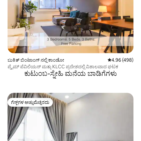
ಬುಕಿತ್ ಬಿಂಟಾಂಗ್ ನಲ್ಲಿ ಕಾಂಡೋ
5 ರಲ್ಲಿ 4.96 ಸರಾ
4.96 (498)
ಪ್ರೈಮ್ ಪೆವಿಲಿಯನ್ ಮತ್ತು KLCC ಪ್ರದೇಶದಲ್ಲಿ ವಿಶಾಲವಾದ ಘಟಕ
ಕುಟುಂಬ-ಸ್ನೇಹಿ ಮನೆಯ ಬಾಡಿಗೆಗಳು
ಗೆಸ್ಟ್‌ಗಳ ಅಚ್ಚುಮೆಚ್ಚಿನದು
ಗೆಸ್ಟ್‌ಗಳ ಅಚ್ಚುಮೆಚ್ಚಿನದು