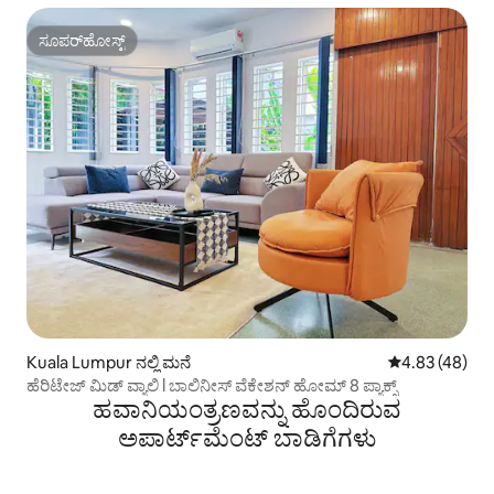
ಸೂಪರ್‌ಹೋಸ್ಟ್
ಸೂಪರ್‌ಹೋಸ್ಟ್
Kuala Lumpur ನಲ್ಲಿ ಮನೆ
5 ರಲ್ಲಿ 4.83 ಸರ
4.83 (48)
ಹೆರಿಟೇಜ್ ಮಿಡ್ ವ್ಯಾಲಿ l ಬಾಲಿನೀಸ್ ವೆಕೇಶನ್ ಹೋಮ್ 8 ಪ್ಯಾಕ್ಸ್
ಹವಾನಿಯಂತ್ರಣವನ್ನು ಹೊಂದಿರುವ
ಅಪಾರ್ಟ್‌ಮೆಂಟ್‌ ಬಾಡಿಗೆಗಳು