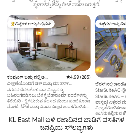
ಸ್ಥಳಗಳನ್ನು ಹೆಚ್ಚು ರೇಟ್ ಮಾಡಲಾಗುತ್ತದೆ.
ಗೆಸ್ಟ್‌ಗಳ ಅಚ್ಚುಮೆಚ್ಚಿನದು
ಗೆಸ್ಟ್‌ಗಳ ಅಚ್ಚುಮೆಚ್ಚಿನ
ಗೆಸ್ಟ್‌ಗಳಿಗೆ ಅತಿ ಹೆಚ್ಚು ಅಚ್ಚುಮೆಚ್ಚಿನದು
ಗೆಸ್ಟ್‌ಗಳ ಅಚ್ಚುಮೆಚ್ಚಿನ
ಕಂಪುಂಗ್ ಬಹ್ರು ನಲ್ಲಿ ಅ
5 ರಲ್ಲಿ 4.99 ಸರಾಸರಿ ರೇಟಿಂಗ್, 285 ವಿ
4.99 (285)
ಪಾರ್ಟ್‌ಮಂಟ್
ವೀಕ್ಷಣೆಯೊಂದಿಗೆ ಚಿಕ್ ಮತ್ತು ಮಾಡರ್ನ್
ಚೆರಸ್ ನಲ್ಲಿ ಕಾಂಡೋ
ಕಾಂಡೋದಿಂದ ಅವಳಿ ಟವರ್‌ಗಳಿಗೆ ನಡೆದು ಹೋಗಿ
ನಗರದ ಬೆರಗುಗೊಳಿಸುವ ವಿಸ್ಟಾವನ್ನು
StarSuiteAC @ Art
ಬಹಿರಂಗಪಡಿಸಲು ಬೆಳಿಗ್ಗೆ ಬೆಡ್‌ರೂಮ್ ಪರದೆಗಳನ್ನು
ಬಿಲಿಯರ್ಡ್‌ನೊಂದಿಗೆ)
StarSuiteAC – ಮ
ತೆರೆಯಿರಿ - ಕೈಗೆಟುಕುವ ಕೆಲಸದ ಮೇಜು ಹಂಚಿಕೊಂಡ
ವಾಸ್ತವ್ಯ! ಎತ್ತರದ ಮಹಡಿಯಲ್ಲಿ ಐಷಾರಾಮಿಯಾಗಿ
ನೋಟ. ಟೌಪೆ ಮತ್ತು ಬೂದು ಬಣ್ಣದ ಶಾಂತಗೊಳಿಸುವ
ವಿನ್ಯಾಸಗೊಳಿಸಲಾದ ಡ್ಯುಪ್ಲ
ಛಾಯೆಗಳು ಅತ್ಯಾಧುನಿಕ ಭಾವನೆಯನ್ನು
ಉಸಿರುಕಟ್ಟಿಸುವ ಕ್ಲೌಡ
ಕಾಪಾಡಿಕೊಳ್ಳುತ್ತವೆ. ಆಧುನಿಕ ಬಾತ್‌ರೂಮ್ ಮತ್ತು
KL East Mall ಬಳಿ ರಜಾದಿನದ ಬಾಡಿಗೆ ವಸತಿಗಳ
ನೀಡುತ್ತದೆ. ಗ್ಯಾಲಕ್ಸಿ ತರಹದ ಸ್ಟಾರ್ರಿ ಸೀಲಿಂಗ್ ಅಡಿಯಲ್ಲಿ
ಅಡುಗೆಮನೆ ವಿವರಗಳು ಇದನ್ನು ಅನ್ವೇಷಿಸಲು
ವಿಶ್ರಾಂತಿ ಪಡೆಯಿರಿ ಮತ್
ಜನಪ್ರಿಯ ಸೌಲಭ್ಯಗಳು
ಸೂಕ್ತವಾದ ನೆಲೆಯನ್ನಾಗಿ ಮಾಡುತ್ತವೆ. ನನ್ನ ಅಂದಾಜು
ವಾಸ್ತವ್ಯವನ್ನು ಅನುಭವಿಸಿ! ನಿಜವಾದ ಚಲನಚಿ