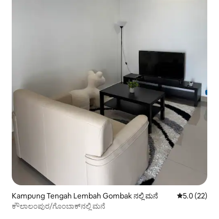
Kampung Tengah Lembah Gombak ನಲ್ಲಿ ಮನೆ
5 ರಲ್ಲಿ 5.0 ಸರ
5.0 (22)
ಕೌಲಾಲಂಪುರ/ಗೊಂಬಾಕ್‌ನಲ್ಲಿ ಮನೆ