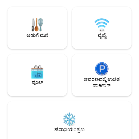
ಸ್ವಾಗತಿಸಲಾಗುತ್ತದೆ. ಪಾರ್ಟಿಗಳು/ಈವೆಂಟ್‌ಗಳನ್ನು
ಅಥವಾ ಬೇಸಿಗೆಯಲ್ಲಿ ನಮ್ಮ ಉದ್ಯಾನದಲ್ಲಿ ಬಾರ್ಬೆಕ್ಯೂ
ನಿಷೇಧಿಸಲಾಗಿದೆ. ಚಹಾ, ಕಾಫಿ ಒದಗಿಸಲಾಗಿದೆ.
ಮತ್ತು ಟೇಬಲ್ ಟೆನಿಸ್ ಆಟವನ್ನು ಆನಂದಿಸಿ! ಡ್ರೇಟನ್
ಹ್ಯಾಂಪ್ಟನ್ ಮ್ಯಾನರ್ 2 
ಮ್ಯಾನರ್, ಥಾಮಸ್ ಟ್ಯಾಂಕ್ ಲ್ಯಾಂಡ್, ಸ್ನೋ ಡೋಮ್,
ನಡೆಯುತ್ತವೆ ಸ್ನೂಕರ್ ಟ
ವೆಸ್ಟ್ ಮಿಡ್ಸ್ ಸಫಾರಿ ಪಾರ್ಕ್, ಟ್ವೈಕ್ರಾಸ್ ಮೃಗಾಲಯ,
ಬರ್ಮಿಂಗ್‌ಹ್ಯಾಮ್ 14
ಪೀಕ್ ಡಿಸ್ಟ್ರಿಕ್ಟ್, ಬೆಲ್‌ಫ್ರೈ ಗಾಲ್ಫ್ ಕೋರ್ಸ್ ಮತ್ತು ಇನ್ನೂ
ರೈಲು ಸ್ಟ್ರಾಟ್‌ಫೋರ್ಡ
ಅನೇಕ ಸ್ಥಳಗಳಿಗೆ ಹೋಗಲು ಉತ್ತಮ ಸ್ಥಳದಲ್ಲಿದೆ.
ಅಡುಗೆ ಮನೆ
ವೈಫೈ
ವಾರ್ವಿಕ್ 12 ಮೈಲುಗಳು 
ನ್ಯಾಟ್ ಅರ್ಬೊರೇಟಮ್ 10 ಮೈಲಿ ದೂರದಲ್ಲಿದೆ
ಆವರಣದಲ್ಲಿ ಉಚಿತ
ಪೂಲ್
ಪಾರ್ಕಿಂಗ್
ಹವಾನಿಯಂತ್ರಣ