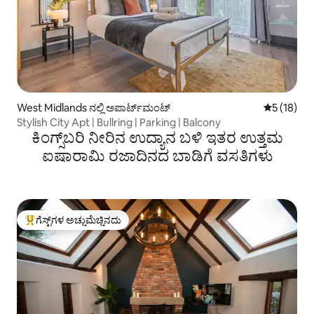
West Midlands ನಲ್ಲಿ ಅಪಾರ್ಟ್‌ಮಂಟ್
5 ರಲ್ಲಿ 5 ಸ
5 (18)
Stylish City Apt | Bullring | Parking | Balcony
ಕಿಂಗ್ಸ್‌ಬರಿ ನೀರಿನ ಉದ್ಯಾನ ಬಳಿ ಇತರ ಉತ್ತಮ
ಐಷಾರಾಮಿ ರಜಾದಿನದ ಬಾಡಿಗೆ ವಸತಿಗಳು
ಗೆಸ್ಟ್‌ಗಳ ಅಚ್ಚುಮೆಚ್ಚಿನದು
ಗೆಸ್ಟ್‌ಗಳಿಗೆ ಅತಿ ಹೆಚ್ಚು ಅಚ್ಚುಮೆಚ್ಚಿನದು