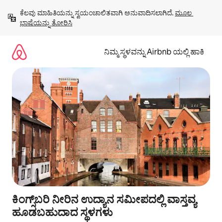
ವಿಷಯಕ್ಕೆ
ಕೆಲವು ಮಾಹಿತಿಯನ್ನು ಸ್ವಯಂಚಾಲಿತವಾಗಿ ಅನುವಾದಿಸಲಾಗಿದೆ. 
ಮೂಲ 
ಹೋಗಿ
ಭಾಷೆಯನ್ನು ತೋರಿಸಿ
ನಿಮ್ಮ ಸ್ಥಳವನ್ನು Airbnb ಯಲ್ಲಿ ಹಾಕಿ
ಕಿಂಗ್ಸ್‌ಬರಿ ನೀರಿನ ಉದ್ಯಾನ ಸಮೀಪದಲ್ಲಿ ವಾಸ್ತವ್ಯ
ಹೂಡಬಹುದಾದ ಸ್ಥಳಗಳು