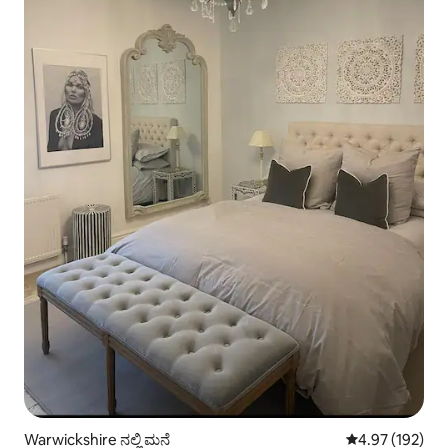
Warwickshire ನಲ್ಲಿ ಮನೆ
5 ರಲ್ಲಿ 4.97 ಸರಾ
4.97 (192)