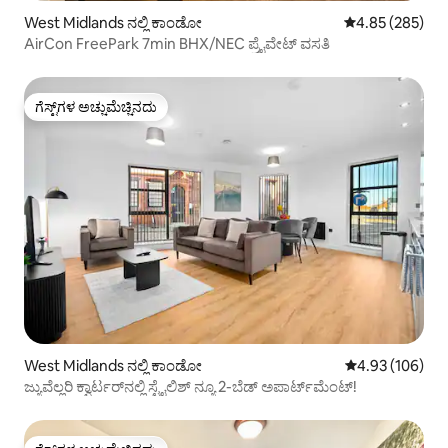
West Midlands ನಲ್ಲಿ ಕಾಂಡೋ
5 ರಲ್ಲಿ 4.85 ಸರಾ
4.85 (285)
AirCon FreePark 7min BHX/NEC ಪ್ರೈವೇಟ್ ವಸತಿ
ಗೆಸ್ಟ್‌ಗಳ ಅಚ್ಚುಮೆಚ್ಚಿನದು
ಗೆಸ್ಟ್‌ಗಳ ಅಚ್ಚುಮೆಚ್ಚಿನದು
West Midlands ನಲ್ಲಿ ಕಾಂಡೋ
5 ರಲ್ಲಿ 4.93 ಸರಾ
4.93 (106)
ಜ್ಯುವೆಲ್ಲರಿ ಕ್ವಾರ್ಟರ್‌ನಲ್ಲಿ ಸ್ಟೈಲಿಶ್ ನ್ಯೂ 2-ಬೆಡ್ ಅಪಾರ್ಟ್‌ಮೆಂಟ್!