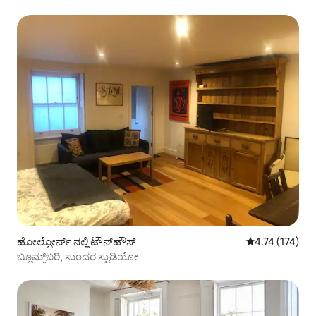
ಹೋಲ್ಬೋರ್ನ್ ನಲ್ಲಿ ಟೌನ್‌ಹೌಸ್
5 ರಲ್ಲಿ 4.74 ಸರಾ
4.74 (174)
ಬ್ಲೂಮ್ಸ್‌ಬರಿ, ಸುಂದರ ಸ್ಟುಡಿಯೋ