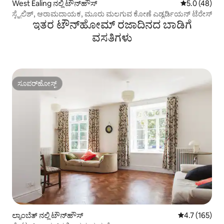
West Ealing ನಲ್ಲಿ ಟೌನ್‌ಹೌಸ್
5 ರಲ್ಲಿ 5.0 ಸರ
5.0 (48)
ಸ್ಟೈಲಿಶ್, ಆರಾಮದಾಯಕ, ಮೂರು ಮಲಗುವ ಕೋಣೆ ಎಡ್ವರ್ಡಿಯನ್ ಟೆರೇಸ್
ಇತರ ಟೌನ್‌ಹೋಮ್ ರಜಾದಿನದ ಬಾಡಿಗೆ
ವಸತಿಗಳು
ಸೂಪರ್‌ಹೋಸ್ಟ್
ಸೂಪರ್‌ಹೋಸ್ಟ್
ಲ್ಯಾಂಬೆತ್ ನಲ್ಲಿ ಟೌನ್‌ಹೌಸ್
5 ರಲ್ಲಿ 4.7 ಸರಾ
4.7 (165)