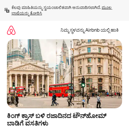
ವಿಷಯಕ್ಕೆ
ಕೆಲವು ಮಾಹಿತಿಯನ್ನು ಸ್ವಯಂಚಾಲಿತವಾಗಿ ಅನುವಾದಿಸಲಾಗಿದೆ. 
ಮೂಲ 
ಹೋಗಿ
ಭಾಷೆಯನ್ನು ತೋರಿಸಿ
ನಿಮ್ಮ ಸ್ಥಳವನ್ನು Airbnb ಯಲ್ಲಿ ಹಾಕಿ
ಕಿಂಗ್ ಕ್ರಾಸ್ ಬಳಿ ರಜಾದಿನದ ಟೌನ್‍ಹೋಮ್
ಬಾಡಿಗೆ ವಸತಿಗಳು