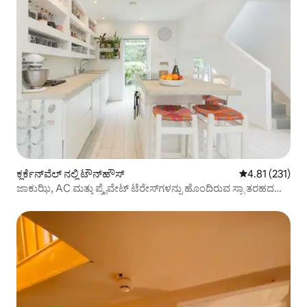
ಕ್ಲರ್ಕೆನ್‌ವೆಲ್ ನಲ್ಲಿ ಟೌನ್‌ಹೌಸ್
5 ರಲ್ಲಿ 4.81 ಸರಾ
4.81 (231)
ಜಾಕುಝಿ, AC ಮತ್ತು ಪ್ರೈವೇಟ್ ಟೆರೇಸ್‌ಗಳನ್ನು ಹೊಂದಿರುವ ಸ್ಪಾ ತರಹದ
ಟೌನ್‌ಹೌಸ್