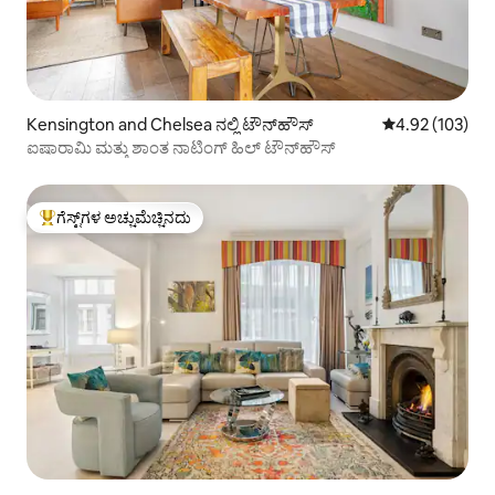
Kensington and Chelsea ನಲ್ಲಿ ಟೌನ್‌ಹೌಸ್
5 ರಲ್ಲಿ 4.92 ಸರಾ
4.92 (103)
ಐಷಾರಾಮಿ ಮತ್ತು ಶಾಂತ ನಾಟಿಂಗ್ ಹಿಲ್ ಟೌನ್‌ಹೌಸ್
ಗೆಸ್ಟ್‌ಗಳ ಅಚ್ಚುಮೆಚ್ಚಿನದು
ಗೆಸ್ಟ್‌ಗಳಿಗೆ ಅತಿ ಹೆಚ್ಚು ಅಚ್ಚುಮೆಚ್ಚಿನದು