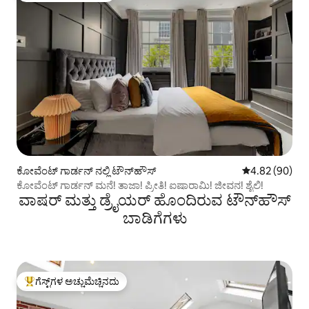
ಕೋವೆಂಟ್ ಗಾರ್ಡನ್ ನಲ್ಲಿ ಟೌನ್‌ಹೌಸ್
5 ರಲ್ಲಿ 4.82 ಸರ
4.82 (90)
ಕೋವೆಂಟ್ ಗಾರ್ಡನ್ ಮನೆ! ತಾಜಾ! ಪ್ರೀತಿ! ಐಷಾರಾಮಿ! ಜೀವನ! ಶೈಲಿ!
ವಾಷರ್ ಮತ್ತು ಡ್ರೈಯರ್ ಹೊಂದಿರುವ ಟೌನ್‌ಹೌಸ್‌
ಬಾಡಿಗೆಗಳು
ಗೆಸ್ಟ್‌ಗಳ ಅಚ್ಚುಮೆಚ್ಚಿನದು
ಗೆಸ್ಟ್‌ಗಳಿಗೆ ಅತಿ ಹೆಚ್ಚು ಅಚ್ಚುಮೆಚ್ಚಿನದು