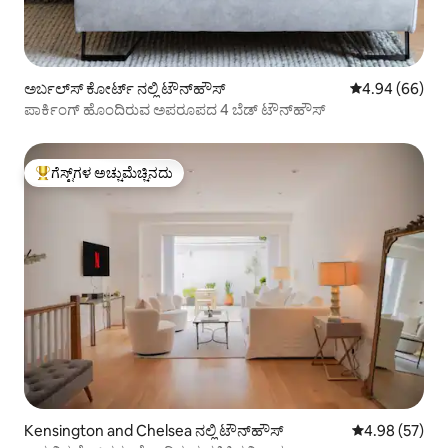
ಅರ್ಬಲ್‌ಸ್ ಕೋರ್ಟ್ ನಲ್ಲಿ ಟೌನ್‌ಹೌಸ್
5 ರಲ್ಲಿ 4.94 ಸರ
4.94 (66)
ಪಾರ್ಕಿಂಗ್ ಹೊಂದಿರುವ ಅಪರೂಪದ 4 ಬೆಡ್ ಟೌನ್‌ಹೌಸ್
ಗೆಸ್ಟ್‌ಗಳ ಅಚ್ಚುಮೆಚ್ಚಿನದು
ಗೆಸ್ಟ್‌ಗಳಿಗೆ ಅತಿ ಹೆಚ್ಚು ಅಚ್ಚುಮೆಚ್ಚಿನದು
Kensington and Chelsea ನಲ್ಲಿ ಟೌನ್‌ಹೌಸ್
5 ರಲ್ಲಿ 4.98 ಸರ
4.98 (57)