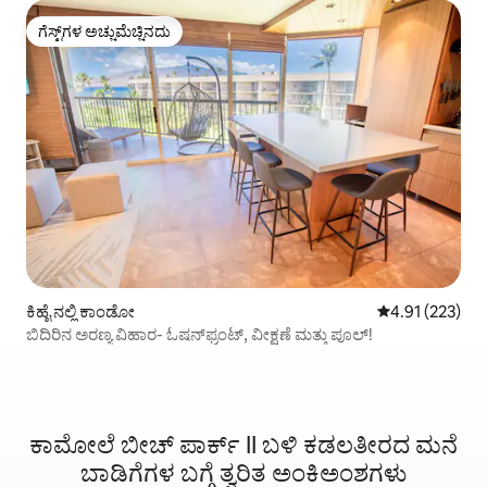
ಗೆಸ್ಟ್‌ಗಳ ಅಚ್ಚುಮೆಚ್ಚಿನದು
ಗೆಸ್ಟ್‌ಗಳ ಅಚ್ಚುಮೆಚ್ಚಿನದು
ಕಿಹೈ ನಲ್ಲಿ ಕಾಂಡೋ
5 ರಲ್ಲಿ 4.91 ಸರಾ
4.91 (223)
ಬಿದಿರಿನ ಅರಣ್ಯ ವಿಹಾರ- ಓಷನ್‌ಫ್ರಂಟ್, ವೀಕ್ಷಣೆ ಮತ್ತು ಪೂಲ್!
ಕಾಮೋಲೆ ಬೀಚ್ ಪಾರ್ಕ್ II ಬಳಿ ಕಡಲತೀರದ ಮನೆ
ಬಾಡಿಗೆಗಳ ಬಗ್ಗೆ ತ್ವರಿತ ಅಂಕಿಅಂಶಗಳು