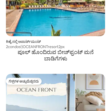
ಕಿಹೈ ನಲ್ಲಿ ಅಪಾರ್ಟ್‌ಮಂಟ್
2condos!)OCEANFRONTresort2px
ಪೂಲ್ ಹೊಂದಿರುವ ಬೀಚ್‌‌ಫ್ರಂಟ್ ಮನೆ
ಬಾಡಿಗೆಗಳು
ಗೆಸ್ಟ್‌ಗಳ ಅಚ್ಚುಮೆಚ್ಚಿನದು
ಗೆಸ್ಟ್‌ಗಳ ಅಚ್ಚುಮೆಚ್ಚಿನದು