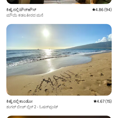
ಕಿಹೈ ನಲ್ಲಿ ಟೌನ್‌ಹೌಸ್
5 ರಲ್ಲಿ 4.86 ಸರ
4.86 (94)
ಮೌಯಿ ಕಡಲತೀರದ ಮನೆ
ಕಿಹೈ ನಲ್ಲಿ ಕಾಂಡೋ
5 ರಲ್ಲಿ 4.67 ಸರ
4.67 (15)
ಶುಗರ್ ಬೀಚ್ ಬ್ಲಿಸ್ 2 - ಓಷನ್‌ಫ್ರಂಟ್