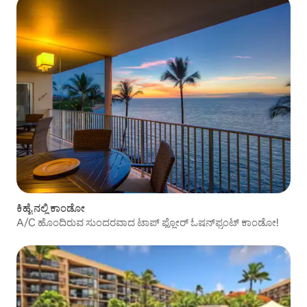
ಕಿಹೈ ನಲ್ಲಿ ಕಾಂಡೋ
A/C ಹೊಂದಿರುವ ಸುಂದರವಾದ ಟಾಪ್ ಫ್ಲೋರ್ ಓಷನ್‌ಫ್ರಂಟ್ ಕಾಂಡೋ!