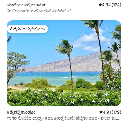
ಮಾಲೆಯಾ ನಲ್ಲಿ ಕಾಂಡೋ
5 ರಲ್ಲಿ 4.94 ಸರಾ
4.94 (124)
ಮಿಲೋವಾಯಿಯಲ್ಲಿ ಡಾಲ್ಫಿನ್ ಪೆಂಟ್‌ಹೌಸ್
ಗೆಸ್ಟ್‌ಗಳ ಅಚ್ಚುಮೆಚ್ಚಿನದು
ಗೆಸ್ಟ್‌ಗಳ ಅಚ್ಚುಮೆಚ್ಚಿನದು
ಕಿಹೈ ನಲ್ಲಿ ಕಾಂಡೋ
5 ರಲ್ಲಿ 4.91 ಸರಾ
4.91 (179)
ಸಾಗರ ನೋಟದ ಲಾಫ್ಟ್ • ಕಡಲತೀರಕ್ಕೆ ಕೆಲವೇ ಹೆಜ್ಜೆಗಳ ದೂರ • ಪೂಲ್ ಮತ್ತು
ಹಾಟ್ ಟಬ್