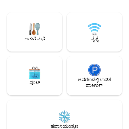
ಮೆಟ್ಟಿಲುಗಳು, ಅಂಗಡಿಗಳು ಮತ್ತು ಚಟುವಟಿಕೆಗಳಿಗೆ
ಹಾಸಿಗೆಗಳು ಬರುತ್ತವೆ. ಅಡುಗೆಮನೆಯು
ಹತ್ತಿರದಲ್ಲಿದೆ. ಪ್ಯಾಡಲ್‌ಬೋರ್ಡ್ ಬಾಡಿಗೆಗೆ ನೀಡಿ,
ಪ್ರಕಾಶಮಾನವಾಗಿದೆ ಮತ್
ಹವಾಯಿಯನ್ ಸ್ಮರಣಿಕೆಗಳನ್ನು ಖರೀದಿಸಿ ಅಥವಾ
ಬಹುಕಾಂತೀಯ ಓನಿಕ್ಸ್
ಹತ್ತಿರದಲ್ಲಿರುವ ಹಾರ್ವೆಸ್ಟ್ ಮೂನ್ಸ್‌ನಲ್ಲಿ ಶಾಪಿಂಗ್
ಸ್ಟೇನ್‌ಲೆಸ್ ಸ್ಟೀಲ್ ಉ
ಮಾಡಿ. ಬೆಡ್‌ರೂಮ್ ಮತ್ತು ಲಿವಿಂಗ್ ಏರಿಯಾದಲ್ಲಿ
ಸ್ಟೌವ್, ಪೂರ್ಣ ಗಾತ್ರದ 
ಸ್ಪ್ಲಿಟ್ ಏರ್. ಸಂಪೂರ್ಣವಾಗಿ ಸುಸಜ್ಜಿತ ಅಡುಗೆಮನೆ.
ಯುನಿಟ್ ಲಾಂಡ್ರಿಯಲ್ಲಿ ಅಂತಿಮ ಬೆಲೆಯಲ್ಲಿ 18.5% ರ
ಅಡುಗೆ ಮನೆ
ವೈಫೈ
GET & TAT ತೆರಿಗೆ ಮೊತ್ತವನ್ನು ಸೇರಿಸಲಾಗಿದೆ.
ಆವರಣದಲ್ಲಿ ಉಚಿತ
ಪೂಲ್
ಪಾರ್ಕಿಂಗ್
ಹವಾನಿಯಂತ್ರಣ