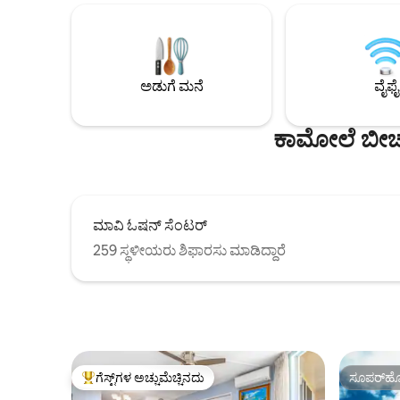
ಹತ್ತಿರದಲ್ಲಿದೆ. ಪ್ಯಾಡಲ್‌ಬೋರ್ಡ್ ಬಾಡಿಗೆಗೆ ನೀಡಿ,
ಪ್ರಕಾಶಮಾನವ
ಹವಾಯಿಯನ್ ಸ್ಮರಣಿಕೆಗಳನ್ನು ಖರೀದಿಸಿ ಅಥವಾ
ಬಹುಕಾಂತೀಯ
ಹತ್ತಿರದಲ್ಲಿರುವ ಹಾರ್ವೆಸ್ಟ್ ಮೂನ್ಸ್‌ನಲ್ಲಿ ಶಾಪಿಂಗ್
ಸ್ಟೇನ್‌ಲೆಸ್
ಮಾಡಿ. ಬೆಡ್‌ರೂಮ್ ಮತ್ತು ಲಿವಿಂಗ್ ಏರಿಯಾದಲ್ಲಿ
ಸ್ಟೌವ್, ಪೂರ
ಸ್ಪ್ಲಿಟ್ ಏರ್. ಸಂಪೂರ್ಣವಾಗಿ ಸುಸಜ್ಜಿತ ಅಡುಗೆಮನೆ.
ಅಡುಗೆ ಮನೆ
ವೈಫೈ
ಯುನಿಟ್ ಲಾಂಡ್ರಿಯಲ್ಲಿ ಅಂತಿಮ ಬೆಲೆಯಲ್ಲಿ 18.5% ರ
GET & TAT ತೆರಿಗೆ ಮೊತ್ತವನ್ನು ಸೇರಿಸಲಾಗಿದೆ.
ಕಾಮೋಲೆ ಬೀಚ್ 
ಮಾವಿ ಓಷನ್ ಸೆಂಟರ್
259 ಸ್ಥಳೀಯರು ಶಿಫಾರಸು ಮಾಡಿದ್ದಾರೆ
ಗೆಸ್ಟ್‌ಗಳ ಅಚ್ಚುಮೆಚ್ಚಿನದು
ಸೂಪರ್‌ಹೋ
ಗೆಸ್ಟ್‌ಗಳಿಗೆ ಅತಿ ಹೆಚ್ಚು ಅಚ್ಚುಮೆಚ್ಚಿನದು
ಸೂಪರ್‌ಹೋ