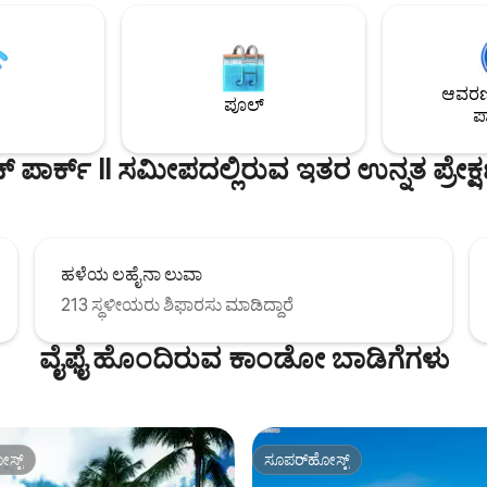
ಸುಂದರವಾದ ಕಸ್ಟಮ್ ಅಡುಗೆಮನೆ. ವಾಷ
ಾಗಿದೆ ಮತ್ತು ಗಾಳಿಯಾಡುತ್ತದೆ,
ಡ್ರೈಯರ್. ಮೆಮೊರಿ ಮ್ಯಾಟ್ರೆಸ್‌ಗಳನ್ನು 
 ಓನಿಕ್ಸ್ ಕೌಂಟರ್ ಟಾಪ್‌ಗಳು,
ಹೊಸ ಕಿಂಗ್ ಬೆಡ್, ಲಿವಿಂಗ್ ರೂಮ್‌ನಲ್ಲಿ ಕ
 ಸ್ಟೀಲ್ ಉಪಕರಣಗಳನ್ನು ಹೊಂದಿದೆ. ಗ್ಯಾಸ್
ಸ್ಲೀಪರ್. ಪ್ರತಿ ರೂಮ್‌ನಲ್ಲಿ ಎ/ಸಿ ಮತ್ತು ಟಿ
್ಣ ಗಾತ್ರದ ವಾಷರ್ ಮತ್ತು ಡ್ರೈಯರ್. ಈ
ಆವರಣದ
ಹೆಚ್ಚುವರಿ ಕಿಟಕಿಗಳನ್ನು ಹೊಂದಿರುವ ಕಾರ
ಘಟಕವು ಎಲ್ಲವನ್ನೂ ಹೊಂದಿದೆ! ನೋ ಕಾ ಓಯಿ! 🌺
ಪೂಲ್
ಪಾ
ಯುನಿಟ್.
ಪಾರ್ಕ್ II ಸಮೀಪದಲ್ಲಿರುವ ಇತರ ಉನ್ನತ ಪ್ರೇಕ
ಹಳೆಯ ಲಹೈನಾ ಲುವಾ
213 ಸ್ಥಳೀಯರು ಶಿಫಾರಸು ಮಾಡಿದ್ದಾರೆ
ವೈಫೈ ಹೊಂದಿರುವ ಕಾಂಡೋ ಬಾಡಿಗೆಗಳು
ಸ್ಟ್
ಸೂಪರ್‌ಹೋಸ್ಟ್
ಸ್ಟ್
ಸೂಪರ್‌ಹೋಸ್ಟ್