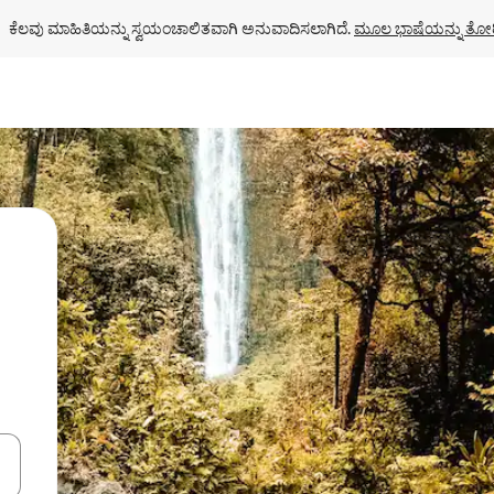
ಕೆಲವು ಮಾಹಿತಿಯನ್ನು ಸ್ವಯಂಚಾಲಿತವಾಗಿ ಅನುವಾದಿಸಲಾಗಿದೆ. 
ಮೂಲ ಭಾಷೆಯನ್ನು ತೋರ
ಂದಿಗೆ ನ್ಯಾವಿಗೇಟ್ ಮಾಡಿ ಅಥವಾ ಸ್ಪರ್ಶ ಅಥವಾ ಸ್ವೈಪ್ ಗೆಸ್ಚರ್‌ಗಳ ಮೂಲಕ ಅನ್ವೇಷಿಸಿ.