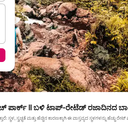
 ಪಾರ್ಕ್ II ಬಳಿ ಟಾಪ್-ರೇಟೆಡ್ ರಜಾದಿನದ ಬಾ
ುತ್ತಾರೆ: ಸ್ಥಳ, ಸ್ವಚ್ಛತೆ ಮತ್ತು ಹೆಚ್ಚಿನ ಕಾರಣಕ್ಕಾಗಿ ಈ ವಾಸ್ತವ್ಯದ ಸ್ಥಳಗಳನ್ನು ಹೆಚ್ಚು ರೇ