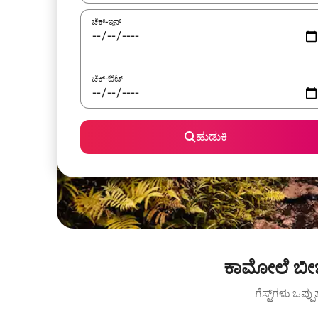
ಚೆಕ್-ಇನ್
ಚೆಕ್-ಔಟ್
ಹುಡುಕಿ
ಕಾಮೋಲೆ ಬೀಚ್
ಗೆಸ್ಟ್‌ಗಳು ಒಪ್ಪ