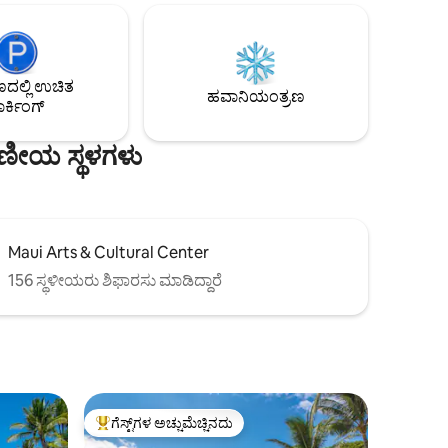
ರ್/
ವಸ್ತುಗಳು. ಈ 647 ಚದರ ಅಡಿ. 710 w/lanai, ಮತ್ತು
ಹೊಂದಿರುವ
2 ಜನರಿಗೆ ಉತ್ತಮವಾಗಿದೆ, ಆದರೆ 2 ಲಿವಿಂಗ್ ರೂಮ್
್ವೀನ್
ಸೋಫಾ/ಹಾಸಿಗೆಗಳು, ಅವಳಿ ಮತ್ತು ಪೂರ್ಣವಾಗಿ
ವಿಗಳು.
ಇನ್ನೂ 2 ಅನ್ನು ಅನುಮತಿಸಬಹುದು. ಲಿವಿಂಗ್
ಲ್ಲಿ ಉಚಿತ
್ನರ್
ರೂಮ್‌ನಲ್ಲಿ ಹವಾನಿಯಂತ್ರಣ. ಬ್ಲ್ಯಾಕ್‌ಔಟ್ ಡ್ರಪ್‌ಗಳು!
ಹವಾನಿಯಂತ್ರಣ
ರ್ಕಿಂಗ್
ದೊಡ್ಡ ಪೂಲ್. ಕಡಲತೀರದ ಉಪಕರಣಗಳು.
್ಷಣೀಯ ಸ್ಥಳಗಳು
Maui Arts & Cultural Center
156 ಸ್ಥಳೀಯರು ಶಿಫಾರಸು ಮಾಡಿದ್ದಾರೆ
ಗೆಸ್ಟ್‌ಗಳ ಅಚ್ಚುಮೆಚ್ಚಿನದು
ಗೆಸ್ಟ್‌ಗಳಿಗೆ ಅತಿ ಹೆಚ್ಚು ಅಚ್ಚುಮೆಚ್ಚಿನದು