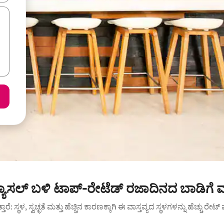
 ಕ್ಯಾಸಲ್ ಬಳಿ ಟಾಪ್-ರೇಟೆಡ್ ರಜಾದಿನದ ಬಾಡಿಗೆ 
ುತ್ತಾರೆ: ಸ್ಥಳ, ಸ್ವಚ್ಛತೆ ಮತ್ತು ಹೆಚ್ಚಿನ ಕಾರಣಕ್ಕಾಗಿ ಈ ವಾಸ್ತವ್ಯದ ಸ್ಥಳಗಳನ್ನು ಹೆಚ್ಚು ರೇ