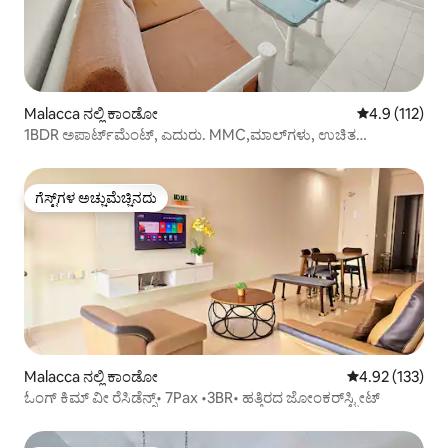
Malacca ನಲ್ಲಿ ಕಾಂಡೋ
5 ರಲ್ಲಿ 4.9 ಸರಾ
4.9 (112)
1BDR ಅಪಾರ್ಟ್‌ಮೆಂಟ್, ಎದುರು. MMC,ಮಾಲ್‌ಗಳು, ಉಚಿತ
ಪಾರ್ಕಿಂಗ್,ಮಲಕ್ಕಾ ಟೌನ್
ಗೆಸ್ಟ್‌ಗಳ ಅಚ್ಚುಮೆಚ್ಚಿನದು
ಗೆಸ್ಟ್‌ಗಳ ಅಚ್ಚುಮೆಚ್ಚಿನದು
Malacca ನಲ್ಲಿ ಕಾಂಡೋ
5 ರಲ್ಲಿ 4.92 ಸರಾ
4.92 (133)
ಓಂಗ್ ಕಿಮ್ ವೀ ರೆಸಿಡೆನ್ಸ್• 7Pax •3BR• ಹತ್ತಿರದ ಜೋಂಕರ್‌ಸ್ಟ್ರೀಟ್