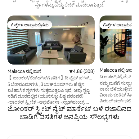
ಸ್ಥಳಗಳನ್ನು ಹೆಚ್ಚು ರೇಟ್ ಮಾಡಲಾಗುತ್ತದೆ.
ಗೆಸ್ಟ್‌ಗಳ ಅಚ್ಚುಮೆಚ್ಚಿನದು
ಗೆಸ್ಟ್‌ಗಳ ಅಚ್ಚುಮೆಚ್ಚಿನ
ಗೆಸ್ಟ್‌ಗಳ ಅಚ್ಚುಮೆಚ್ಚಿನದು
ಗೆಸ್ಟ್‌ಗಳ ಅಚ್ಚುಮೆಚ್ಚಿನ
Malacca ನಲ್ಲಿ ಅಪಾರ
Malacca ನಲ್ಲಿ ಮನೆ
5 ರಲ್ಲಿ 4.86 ಸರಾಸರಿ ರೇಟಿಂಗ್, 308 ವಿ
4.86 (308)
ದಿ ಆಪಲ್‌ನಲ್ಲಿ ಜೆನ್ ಅ
【 ಜಾಂಕರ್/ರೆಡ್‌ಹೌಸ್‌ಗೆ ನಡಿಗೆ】ದಿ ವೈಟ್ ಹೌಸ್
ನಮ್ಮ ಮನೆಗೆ ಸುಸ್ವಾಗತ! ಇಲ್ಲಿಯೇ ನನ್ನ ಮಕ್ಕಳು ಮತ್ತು
KTV/ಗೇಮ್
5 ಬೆಡ್‌ರೂಮ್‌ಗಳು, 3 ಬಾತ್‌ರೂಮ್‌ಗಳು ಹೆಚ್ಚಿನ
ನಾನು ಬೆಳೆಯುತ್ತೇವೆ. ಸ್ಥಳೀಯ ಭಕ್ಷ್ಯಗಳಿಂದ ಹಿಡಿದು
ಐತಿಹಾಸಿಕ ಸ್ಥಳಗಳು ಸುತ್ತಮುತ್ತಲೂ ಇವೆ, ಅವು ಸ್ವಲ್ಪ
ವಿರಾಮ ಬುಕಿಟ್ ಸಿನಾ ಹ
ನಡಿಗೆ ದೂರದಲ್ಲಿವೆ (ಯುನೆಸ್ಕೋ ವಿಶ್ವ ಪರಂಪರೆ)
ಪೀಟರ್ ಚರ್ಚ್‌ನಲ್ಲಿ ಭ
-ಜಾಂಕರ್ ಸ್ಟ್ರೀಟ್ -ಅಫಮೋಸಾ -ಸ್ಟಾಡ್‌ಹುಯ್ಸ್,
ಸ್ಥಳೀಯರು ತಮ್ಮ ದೈನಂ
ಜೋಂಕರ್ ಸ್ಟ್ರೀಟ್ ನೈಟ್ ಮಾರ್ಕೆಟ್ ಬಳಿ ರಜಾದಿನದ
ಕ್ರೈಸ್ಟ್ ಚರ್ಚ್ -ಕ್ಲಾಕ್ ಟವರ್ -ಸೇಂಟ್ ಪೀಟರ್ ಚರ್ಚ್
ಸ್ಥಳ. 2 ಮಕ್ಕಳೊಂದಿಗೆ ತಾಯಿಯಾಗಿರುವುದರಿಂದ -
-ವಿಂಡ್‌ಮಿಲ್ ಡಚ್ ಸ್ಕ್ವೇರ್ -ಬಾಬಾ ನ್ಯೋಯಾ
ಬಾಡಿಗೆ ವಸತಿಗಳ ಜನಪ್ರಿಯ ಸೌಲಭ್ಯಗಳು
ನಿಮ್ಮ ಮಕ್ಕಳು ಏನು ಬಯ
ಹೆರಿಟೇಜ್ -ಹ್ಯಾಂಗ್ ಲಿ ಪೋಹ್‌ನ ಬಾವಿ -ಚೆಂಗ್
ಅರ್ಥಮಾಡಿಕೊಳ್ಳಬಲ್ಲೆ
ಹೂನ್ ಟೆಂಗ್ -ಮ್ಯಾರಿಟೈಮ್ ಮ್ಯೂಸಿಯಂ
ತೆರೆದ ಸ್ಥಳಗಳು ಮತ್ತು 
-ಟ್ಯಾಮಿಂಗ್ ಸಾರಿ ಹಾರ್ಡ್‌ರಾಕ್ ಕೆಫೆ ಕಾಲ್ನಡಿಗೆಯಲ್ಲಿ
ಅವರ ಮನೆಯಲ್ಲಿ, ನಿಮ್
ತಲುಪಬಹುದಾದ ಮತ್ತೊಂದು ಸ್ಥಳವಾಗಿದೆ! ಜಾಂಕರ್