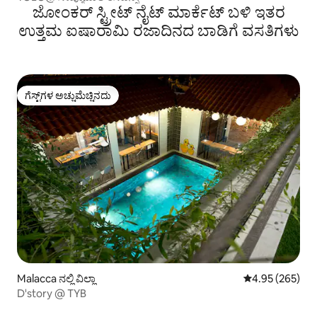
ಜೋಂಕರ್ ಸ್ಟ್ರೀಟ್ ನೈಟ್ ಮಾರ್ಕೆಟ್ ಬಳಿ ಇತರ
ಉತ್ತಮ ಐಷಾರಾಮಿ ರಜಾದಿನದ ಬಾಡಿಗೆ ವಸತಿಗಳು
ಗೆಸ್ಟ್‌ಗಳ ಅಚ್ಚುಮೆಚ್ಚಿನದು
ಗೆಸ್ಟ್‌ಗಳ ಅಚ್ಚುಮೆಚ್ಚಿನದು
Malacca ನಲ್ಲಿ ವಿಲ್ಲಾ
5 ರಲ್ಲಿ 4.95 ಸರಾ
4.95 (265)
D'story @ TYB