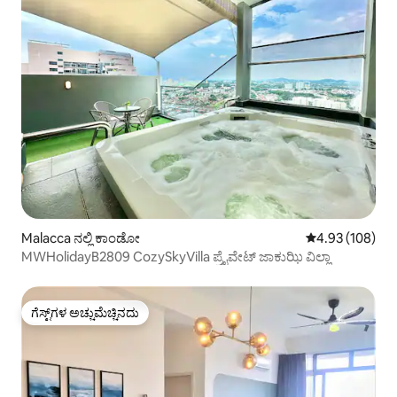
Malacca ನಲ್ಲಿ ಕಾಂಡೋ
5 ರಲ್ಲಿ 4.93 ಸರಾ
4.93 (108)
MWHolidayB2809 CozySkyVilla ಪ್ರೈವೇಟ್ ಜಾಕುಝಿ ವಿಲ್ಲಾ
ಗೆಸ್ಟ್‌ಗಳ ಅಚ್ಚುಮೆಚ್ಚಿನದು
ಗೆಸ್ಟ್‌ಗಳ ಅಚ್ಚುಮೆಚ್ಚಿನದು