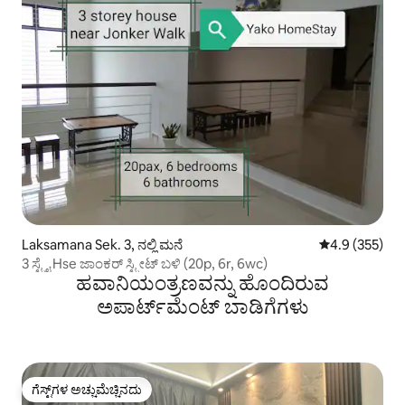
Laksamana Sek. 3, ನಲ್ಲಿ ಮನೆ
5 ರಲ್ಲಿ 4.9 ಸರಾ
4.9 (355)
3 ಸ್ಟ್ರೈ Hse ಜಾಂಕರ್ ಸ್ಟ್ರೀಟ್ ಬಳಿ (20p, 6r, 6wc)
ಹವಾನಿಯಂತ್ರಣವನ್ನು ಹೊಂದಿರುವ
ಅಪಾರ್ಟ್‌ಮೆಂಟ್‌ ಬಾಡಿಗೆಗಳು
ಗೆಸ್ಟ್‌ಗಳ ಅಚ್ಚುಮೆಚ್ಚಿನದು
ಗೆಸ್ಟ್‌ಗಳ ಅಚ್ಚುಮೆಚ್ಚಿನದು