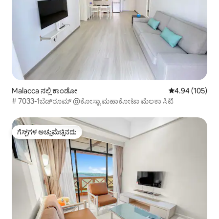
Malacca ನಲ್ಲಿ ಕಾಂಡೋ
5 ರಲ್ಲಿ 4.94 ಸರಾ
4.94 (105)
# 7033-1ಬೆಡ್‌ರೂಮ್ @ಕೋಸ್ಟಾ ಮಹಾಕೋಟಾ ಮೆಲಕಾ ಸಿಟಿ
ಗೆಸ್ಟ್‌ಗಳ ಅಚ್ಚುಮೆಚ್ಚಿನದು
ಗೆಸ್ಟ್‌ಗಳ ಅಚ್ಚುಮೆಚ್ಚಿನದು