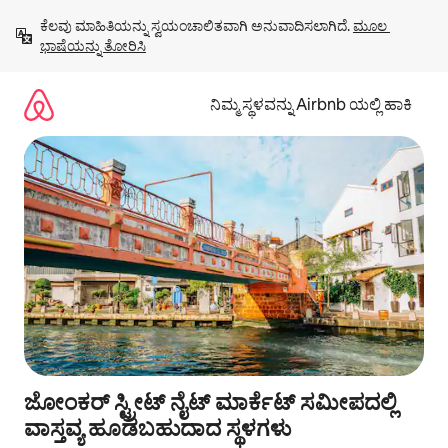
ವಿಷಯಕ್ಕೆ
ಕೆಲವು ಮಾಹಿತಿಯನ್ನು ಸ್ವಯಂಚಾಲಿತವಾಗಿ ಅನುವಾದಿಸಲಾಗಿದೆ. 
ಮೂಲ 
ಹೋಗಿ
ಭಾಷೆಯನ್ನು ತೋರಿಸಿ
ನಿಮ್ಮ ಸ್ಥಳವನ್ನು Airbnb ಯಲ್ಲಿ ಹಾಕಿ
ಜೋಂಕರ್ ಸ್ಟ್ರೀಟ್ ನೈಟ್ ಮಾರ್ಕೆಟ್ ಸಮೀಪದಲ್ಲಿ
ವಾಸ್ತವ್ಯ ಹೂಡಬಹುದಾದ ಸ್ಥಳಗಳು