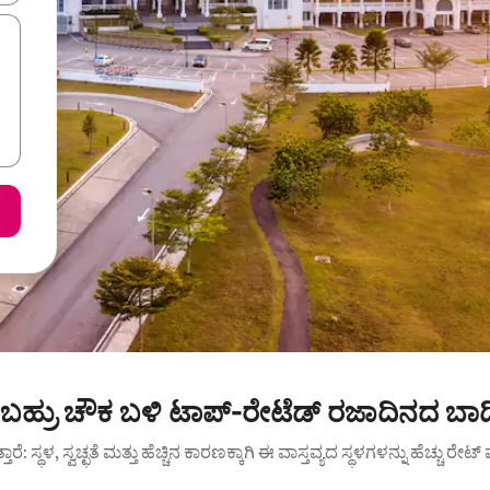
್ರು ಚೌಕ ಬಳಿ ಟಾಪ್-ರೇಟೆಡ್ ರಜಾದಿನದ ಬಾಡಿ
ುತ್ತಾರೆ: ಸ್ಥಳ, ಸ್ವಚ್ಛತೆ ಮತ್ತು ಹೆಚ್ಚಿನ ಕಾರಣಕ್ಕಾಗಿ ಈ ವಾಸ್ತವ್ಯದ ಸ್ಥಳಗಳನ್ನು ಹೆಚ್ಚು ರೇ