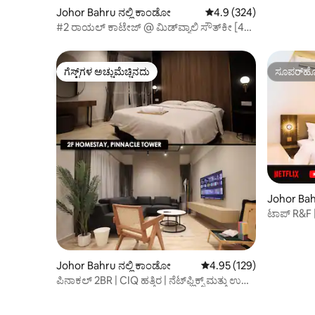
2-3 ಜನರಿಗೆ
Johor Bahru ನಲ್ಲಿ ಕಾಂಡೋ
5 ರಲ್ಲಿ 4.9 ಸರಾಸರಿ ರೇಟಿಂಗ
4.9 (324)
#2 ರಾಯಲ್ ಕಾಟೇಜ್ @ ಮಿಡ್‌ವ್ಯಾಲಿ ಸೌತ್‌ಕೀ [4
ಪ್ಯಾಕ್ಸ್]
ಗೆಸ್ಟ್‌ಗಳ ಅಚ್ಚುಮೆಚ್ಚಿನದು
ಸೂಪರ್‌ಹೋ
ಗೆಸ್ಟ್‌ಗಳ ಅಚ್ಚುಮೆಚ್ಚಿನದು
ಸೂಪರ್‌ಹೋ
Johor Bah
ಟಾಪ್ R&F | 
1-5
Johor Bahru ನಲ್ಲಿ ಕಾಂಡೋ
5 ರಲ್ಲಿ 4.95 ಸರಾಸರಿ ರೇಟಿಂಗ
4.95 (129)
ಪಿನಾಕಲ್ 2BR | CIQ ಹತ್ತಿರ | ನೆಟ್‌ಫ್ಲಿಕ್ಸ್ ಮತ್ತು ಉಚಿತ
ಪಾರ್ಕಿಂಗ್