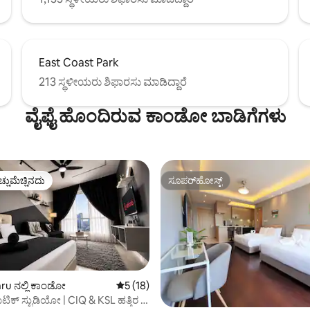
East Coast Park
213 ಸ್ಥಳೀಯರು ಶಿಫಾರಸು ಮಾಡಿದ್ದಾರೆ
ವೈಫೈ ಹೊಂದಿರುವ ಕಾಂಡೋ ಬಾಡಿಗೆಗಳು
ಚ್ಚುಮೆಚ್ಚಿನದು
ಸೂಪರ್‌ಹೋಸ್ಟ್
ಚ್ಚುಮೆಚ್ಚಿನದು
ಸೂಪರ್‌ಹೋಸ್ಟ್
ru ನಲ್ಲಿ ಕಾಂಡೋ
5 ರಲ್ಲಿ 5 ಸರಾಸರಿ ರೇಟಿಂಗ್, 18 ವಿಮರ್ಶೆಗಳು
5 (18)
ಿಕ್ ಸ್ಟುಡಿಯೋ | CIQ & KSL ಹತ್ತಿರ |