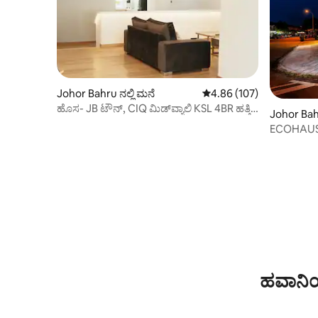
Johor Bahru ನಲ್ಲಿ ಮನೆ
5 ರಲ್ಲಿ 4.86 ಸರಾಸರಿ ರೇಟಿಂಗ
4.86 (107)
ಹೊಸ- JB ಟೌನ್, CIQ ಮಿಡ್‌ವ್ಯಾಲಿ KSL 4BR ಹತ್ತಿರ
Johor Bahr
*12pax
ECOHAUS ಗ
+ಕರೋಕೆ/ಪ
ಹವಾನಿಯ