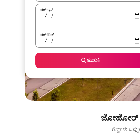
ಚೆಕ್-ಇನ್
ಚೆಕ್-ಔಟ್
ಹುಡುಕಿ
ಜೋಹೋರ್ ಬಹ
ಗೆಸ್ಟ್‌ಗಳು ಒಪ್ಪ