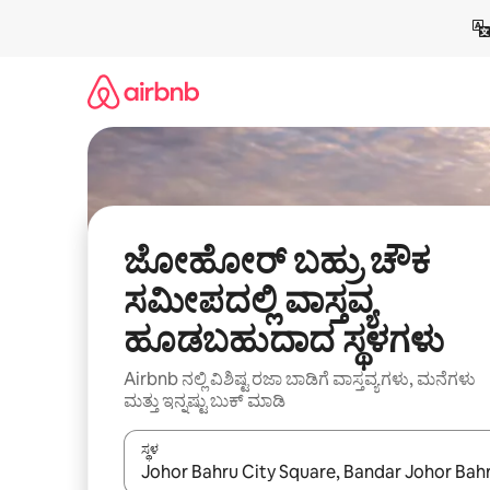
ವಿಷಯಕ್ಕೆ
ಹೋಗಿ
ಜೋಹೋರ್ ಬಹ್ರು ಚೌಕ
ಸಮೀಪದಲ್ಲಿ ವಾಸ್ತವ್ಯ
ಹೂಡಬಹುದಾದ ಸ್ಥಳಗಳು
Airbnb ನಲ್ಲಿ ವಿಶಿಷ್ಟ ರಜಾ ಬಾಡಿಗೆ ವಾಸ್ತವ್ಯಗಳು, ಮನೆಗಳು
ಮತ್ತು ಇನ್ನಷ್ಟು ಬುಕ್ ಮಾಡಿ
ಸ್ಥಳ
ಫಲಿತಾಂಶಗಳು ಲಭ್ಯವಿರುವಾಗ, ಅಪ್ ಮತ್ತು ಡೌನ್ ಬಾಣದ ಕೀಲಿಗಳೊ