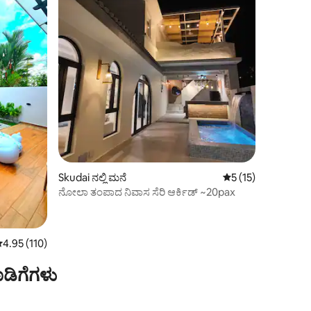
Skudai ನಲ್ಲಿ ಮನೆ
5 ರಲ್ಲಿ 5 ಸರಾಸರಿ ರೇಟಿ
5 (15)
ನೋಲಾ ತಂಪಾದ ನಿವಾಸ ಸೆರಿ ಆರ್ಕಿಡ್ ~20pax
 ರಲ್ಲಿ 4.95 ಸರಾಸರಿ ರೇಟಿಂಗ್, 110 ವಿಮರ್ಶೆಗಳು
4.95 (110)
ಡಿಗೆಗಳು