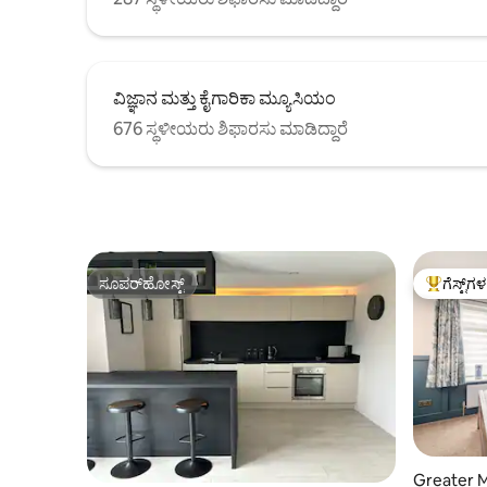
ವಿಜ್ಞಾನ ಮತ್ತು ಕೈಗಾರಿಕಾ ಮ್ಯೂಸಿಯಂ
676 ಸ್ಥಳೀಯರು ಶಿಫಾರಸು ಮಾಡಿದ್ದಾರೆ
ಸೂಪರ್‌ಹೋಸ್ಟ್
ಗೆಸ್ಟ್‌ಗ
ಸೂಪರ್‌ಹೋಸ್ಟ್
ಗೆಸ್ಟ್‌ಗಳಿಗ
Greater M