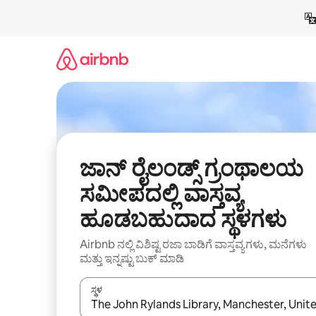
ವಿಷಯಕ್ಕೆ
ಹೋಗಿ
ಜಾನ್ ರೈಲಂಡ್ಸ್ ಗ್ರಂಥಾಲಯ
ಸಮೀಪದಲ್ಲಿ ವಾಸ್ತವ್ಯ
ಹೂಡಬಹುದಾದ ಸ್ಥಳಗಳು
Airbnb ನಲ್ಲಿ ವಿಶಿಷ್ಟ ರಜಾ ಬಾಡಿಗೆ ವಾಸ್ತವ್ಯಗಳು, ಮನೆಗಳು
ಮತ್ತು ಇನ್ನಷ್ಟು ಬುಕ್ ಮಾಡಿ
ಸ್ಥಳ
ಫಲಿತಾಂಶಗಳು ಲಭ್ಯವಿರುವಾಗ, ಅಪ್ ಮತ್ತು ಡೌನ್ ಬಾಣದ ಕೀಲಿಗಳೊ