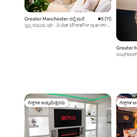
Greater Manchester ನಲ್ಲಿ ಮನೆ
5 ರಲ್ಲಿ 5 ಸರಾಸರಿ ರೇಟಿ
5 (11)
ಸ್ವಲ್ಪ ಸಮಯ ಇರಿ - 3-ಬೆಡ್ ಟೌನ್‌ಹೌಸ್ ನಾರ್ತರ್ನ್
ಕ್ವಾರ್ಟರ್
Greater M
ರೂಫ್‌ಟಾಪ್ ರ
ಪಾರ್ಕಿಂಗ್ ಮ
ಗೆಸ್ಟ್‌ಗಳ ಅಚ್ಚುಮೆಚ್ಚಿನದು
ಗೆಸ್ಟ್‌ಗಳ ಅ
ಗೆಸ್ಟ್‌ಗಳ ಅಚ್ಚುಮೆಚ್ಚಿನದು
ಗೆಸ್ಟ್‌ಗಳ ಅ