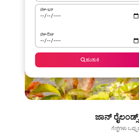
ಚೆಕ್-ಇನ್
ಚೆಕ್-ಔಟ್
ಹುಡುಕಿ
ಜಾನ್ ರೈಲಂಡ್
ಗೆಸ್ಟ್‌ಗಳು ಒಪ್ಪ