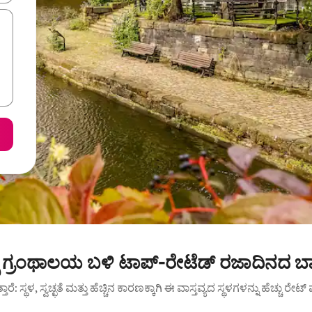
ಸ್ ಗ್ರಂಥಾಲಯ ಬಳಿ ಟಾಪ್-ರೇಟೆಡ್ ರಜಾದಿನದ ಬಾ
ುತ್ತಾರೆ: ಸ್ಥಳ, ಸ್ವಚ್ಛತೆ ಮತ್ತು ಹೆಚ್ಚಿನ ಕಾರಣಕ್ಕಾಗಿ ಈ ವಾಸ್ತವ್ಯದ ಸ್ಥಳಗಳನ್ನು ಹೆಚ್ಚು ರೇ