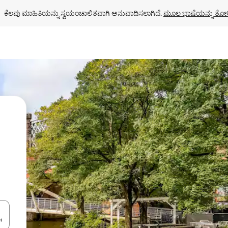
ಕೆಲವು ಮಾಹಿತಿಯನ್ನು ಸ್ವಯಂಚಾಲಿತವಾಗಿ ಅನುವಾದಿಸಲಾಗಿದೆ. 
ಮೂಲ ಭಾಷೆಯನ್ನು ತೋರ
ಂದಿಗೆ ನ್ಯಾವಿಗೇಟ್ ಮಾಡಿ ಅಥವಾ ಸ್ಪರ್ಶ ಅಥವಾ ಸ್ವೈಪ್ ಗೆಸ್ಚರ್‌ಗಳ ಮೂಲಕ ಅನ್ವೇಷಿಸಿ.