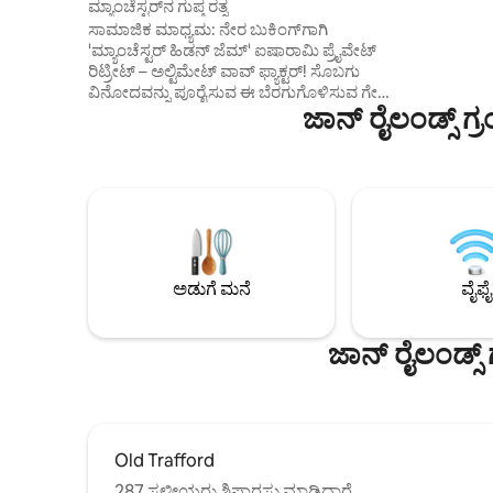
ಮ್ಯಾಂಚೆಸ್ಟರ್‌ನ ಗುಪ್ತ ರತ್ನ
ಟವೆಲ್‌ಗಳು ಮ
ಸಾಮಾಜಿಕ ಮಾಧ್ಯಮ: ನೇರ ಬುಕಿಂಗ್‌ಗಾಗಿ
ಹೊಂದಿರುವ ಆಧ
'ಮ್ಯಾಂಚೆಸ್ಟರ್ ಹಿಡನ್ ಜೆಮ್' ಐಷಾರಾಮಿ ಪ್ರೈವೇಟ್
ಅಪಾರ್ಟ್‌ಮೆಂ
ರಿಟ್ರೀಟ್ – ಅಲ್ಟಿಮೇಟ್ ವಾವ್ ಫ್ಯಾಕ್ಟರ್! ಸೊಬಗು
ಸ್ಥಳವು ಫೋಟ
ವಿನೋದವನ್ನು ಪೂರೈಸುವ ಈ ಬೆರಗುಗೊಳಿಸುವ ಗೇಟ್
ಜಾನ್ ರೈಲಂಡ್ಸ್ 
ಎಸ್ಕೇಪ್‌ನಲ್ಲಿ ಭೋಗಕ್ಕೆ ಹೆಜ್ಜೆ ಹಾಕಿ. ಹಾಟ್ ಟಬ್‌ನಲ್ಲಿ
ವಿಶ್ರಾಂತಿ ಪಡೆಯಿರಿ, ಎರಡು ಸೊಗಸಾದ ಲೌಂಜ್‌ಗಳಲ್ಲಿ
ಒಂದರಲ್ಲಿ ಚಲನಚಿತ್ರ ರಾತ್ರಿಗಳನ್ನು ಆನಂದಿಸಿ ಅಥವಾ
ಗೇಮ್ಸ್ ರೂಮ್‌ನಲ್ಲಿ ಸ್ನೇಹಿತರನ್ನು ಸವಾಲು ಮಾಡಿ.
ನಯವಾದ ತೆರೆದ-ಯೋಜನೆಯ ಅಡುಗೆಮನೆಯಲ್ಲಿ
ಅಡುಗೆ ಮಾಡಿ ಮತ್ತು ಮನರಂಜಿಸಿ, ಇವೆಲ್ಲವೂ
ಸುಂದರವಾಗಿ ಏಕಾಂತವಾಗಿರುವ ಸುತ್ತಮುತ್ತಲಿನ
ಪ್ರದೇಶಗಳಲ್ಲಿವೆ. ನೀವು ಆಗಮಿಸಿದ ಕ್ಷಣದಿಂದ
ಪಂಚತಾರಾ ಅನುಭವ. ಮ್ಯಾಂಚೆಸ್ಟರ್ ವಿಮಾನ ನಿಲ್ದಾಣ
ಅಡುಗೆ ಮನೆ
ವೈಫೈ
ಮತ್ತು ಸಿಟಿ ಸೆಂಟರ್‌ಗೆ ಅತ್ಯಂತ ಹತ್ತಿರದಲ್ಲಿದೆ.
ಜಾನ್ ರೈಲಂಡ್ಸ
Old Trafford
287 ಸ್ಥಳೀಯರು ಶಿಫಾರಸು ಮಾಡಿದ್ದಾರೆ