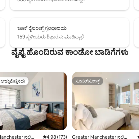
ಜಾನ್ ರೈಲಂಡ್ಸ್ ಗ್ರಂಥಾಲಯ
159 ಸ್ಥಳೀಯರು ಶಿಫಾರಸು ಮಾಡಿದ್ದಾರೆ
ವೈಫೈ ಹೊಂದಿರುವ ಕಾಂಡೋ ಬಾಡಿಗೆಗಳು
ಳ ಅಚ್ಚುಮೆಚ್ಚಿನದು
ಸೂಪರ್‌ಹೋಸ್ಟ್
ೆ ಅತಿ ಹೆಚ್ಚು ಅಚ್ಚುಮೆಚ್ಚಿನದು
ಸೂಪರ್‌ಹೋಸ್ಟ್
anchester ನಲ್ಲಿ
5 ರಲ್ಲಿ 4.98 ಸರಾಸರಿ ರೇಟಿಂಗ್, 173 ವಿಮರ್ಶೆಗಳು
4.98 (173)
Greater Manchester ನಲ್ಲಿ