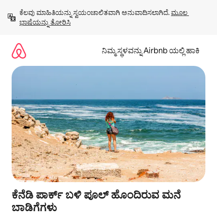
ವಿಷಯಕ್ಕೆ
ಕೆಲವು ಮಾಹಿತಿಯನ್ನು ಸ್ವಯಂಚಾಲಿತವಾಗಿ ಅನುವಾದಿಸಲಾಗಿದೆ. 
ಮೂಲ 
ಹೋಗಿ
ಭಾಷೆಯನ್ನು ತೋರಿಸಿ
ನಿಮ್ಮ ಸ್ಥಳವನ್ನು Airbnb ಯಲ್ಲಿ ಹಾಕಿ
ಕೆನೆಡಿ ಪಾರ್ಕ್ ಬಳಿ ಪೂಲ್ ಹೊಂದಿರುವ ಮನೆ
ಬಾಡಿಗೆಗಳು