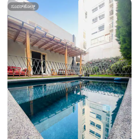
ಸೂಪರ್‌ಹೋಸ್ಟ್
ಸೂಪರ್‌ಹೋಸ್ಟ್