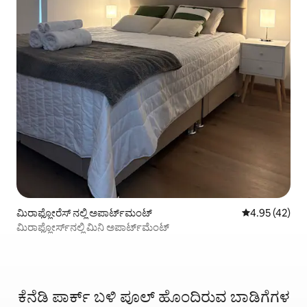
ಮಿರಾಫ್ಲೋರೆಸ್ ನಲ್ಲಿ ಅಪಾರ್ಟ್‌ಮಂಟ್
5 ರಲ್ಲಿ 4.95 ಸರ
4.95 (42)
ಮಿರಾಫ್ಲೋರ್ಸ್‌ನಲ್ಲಿ ಮಿನಿ ಅಪಾರ್ಟ್‌ಮೆಂಟ್
ಕೆನೆಡಿ ಪಾರ್ಕ್ ಬಳಿ ಪೂಲ್ ಹೊಂದಿರುವ ಬಾಡಿಗೆಗಳ