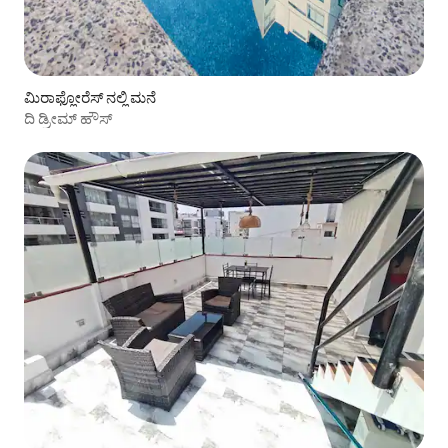
ಮಿರಾಫ್ಲೋರೆಸ್ ನಲ್ಲಿ ಮನೆ
ದಿ ಡ್ರೀಮ್ ಹೌಸ್