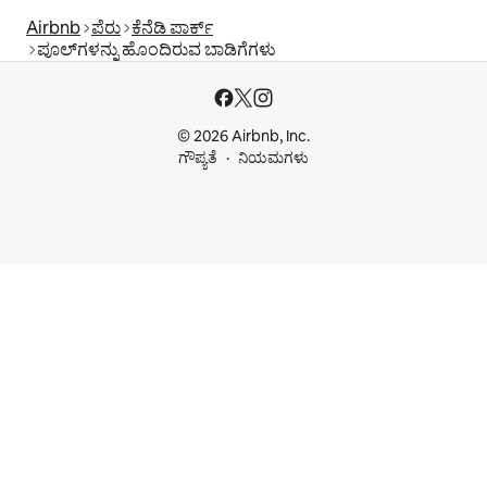
Airbnb
ಪೆರು
ಕೆನೆಡಿ ಪಾರ್ಕ್
ಪೂಲ್‍ಗಳನ್ನು ಹೊಂದಿರುವ ಬಾಡಿಗೆಗಳು
© 2026 Airbnb, Inc.
ಗೌಪ್ಯತೆ
ನಿಯಮಗಳು