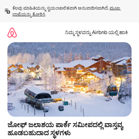
ವಿಷಯಕ್ಕೆ
ಕೆಲವು ಮಾಹಿತಿಯನ್ನು ಸ್ವಯಂಚಾಲಿತವಾಗಿ ಅನುವಾದಿಸಲಾಗಿದೆ. 
ಮೂಲ 
ಹೋಗಿ
ಭಾಷೆಯನ್ನು ತೋರಿಸಿ
ನಿಮ್ಮ ಸ್ಥಳವನ್ನು Airbnb ಯಲ್ಲಿ ಹಾಕಿ
ಜೋಫ್ ಜಲಾಶಯ ಪಾರ್ಕ్ ಸಮೀಪದಲ್ಲಿ ವಾಸ್ತವ್ಯ
ಹೂಡಬಹುದಾದ ಸ್ಥಳಗಳು