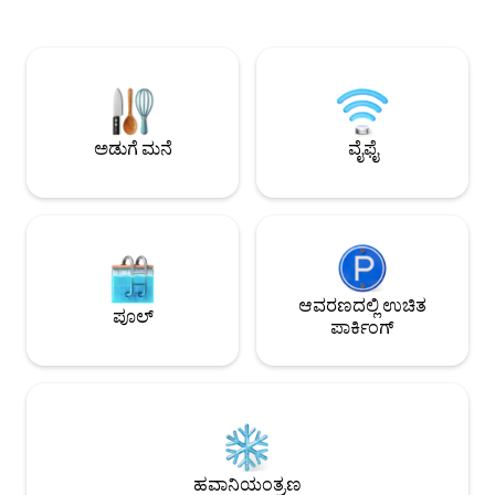
ಮಾಂತ್ರಿಕವಾಗಿರುತ್ತದೆ. ನದಿಯಲ್ಲಿ ಮೀನು ಹಿಡಿಯಿರಿ,
ಬೇರೆ ಯಾವುದೇ ನೆರೆಹೊರ
ವಿಸ್ಲರ್‌ನಲ್ಲಿ ಸ್ಕೀಯಿಂಗ್ ಮಾಡಿ, ತಾಜಾ ಮಸಾಲೆಗಳು,
ಕ್ಯಾಬಿನ್ 2 ಅಥವಾ 3 ನಿದ್ರಿಸುತ್ತದೆ. 
ಮನೆಯಲ್ಲಿ ಬೆಳೆದ ಬೆಳ್ಳುಳ್ಳಿ, ತೀಕ್ಷ್ಣವಾದ ಹೆಂಕಲ್ಸ್
ಅಥವಾ ಸೆಲ್ ಸೇವೆ ಇಲ್ಲ. ತಣ್ಣೀರು ಮಾತ್ರ
ಚಾಕುಗಳು, ಗ್ಯಾಸ್ ಸ್ಟೌವ್, ಬ್ಲೆಂಡರ್ ಮತ್ತು ಸ್ಥಳೀಯ
ಕ್ಯಾಬಿನ್‌ನಲ್ಲಿರುವ ನೀರ
ಕುಂಬಾರಿಕೆ ಮಗ್‌ಗಳೊಂದಿಗೆ ಮುಖ್ಯಸ್ಥರ ಅಡುಗೆಮನೆ!
ಕ್ಯಾಬಿನ್ ಬಳಕೆಗೆ ಮಾತ್ರ ಔಟೌಸ್. ಕ್ಯಾಂಪ
ಅತ್ಯಂತ ಆರಾಮದಾಯಕ ಹಾಸಿಗೆಗಳು, 600+ ಥ್ರೆಡ್
ಹಾಕುವಂತಿಲ್ಲ - ಬೆಂಕಿ ಹ
ಸಿಟಿ. ಕಾಟನ್ ಲಿನೆನ್‌ಗಳು. ವಿನಂತಿಯ ಮೇರೆಗೆ ಪೂರಕ
50 ನಿಮಿಷ-ವಿಸ್ಟ್ಲರ್ 2
ಅಡುಗೆ ಮನೆ
ವೈಫೈ
"ಚಿಕನ್ ಅನುಭವ".
ಆವರಣದಲ್ಲಿ ಉಚಿತ
ಪೂಲ್
ಪಾರ್ಕಿಂಗ್
ಹವಾನಿಯಂತ್ರಣ