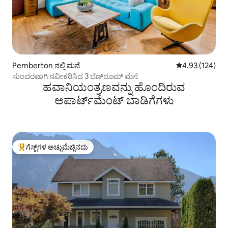
Pemberton ನಲ್ಲಿ ಮನೆ
5 ರಲ್ಲಿ 4.93 ಸರಾ
4.93 (124)
ಸುಂದರವಾಗಿ ನವೀಕರಿಸಿದ 3 ಬೆಡ್‌ರೂಮ್ ಮನೆ
ಹವಾನಿಯಂತ್ರಣವನ್ನು ಹೊಂದಿರುವ
ಅಪಾರ್ಟ್‌ಮೆಂಟ್‌ ಬಾಡಿಗೆಗಳು
ಗೆಸ್ಟ್‌ಗಳ ಅಚ್ಚುಮೆಚ್ಚಿನದು
ಗೆಸ್ಟ್‌ಗಳಿಗೆ ಅತಿ ಹೆಚ್ಚು ಅಚ್ಚುಮೆಚ್ಚಿನದು