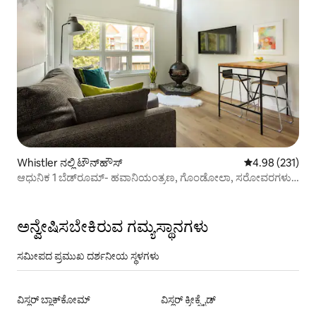
Whistler ನಲ್ಲಿ ಟೌನ್‌ಹೌಸ್
5 ರಲ್ಲಿ 4.98 ಸರಾ
4.98 (231)
ಆಧುನಿಕ 1 ಬೆಡ್‌ರೂಮ್- ಹವಾನಿಯಂತ್ರಣ, ಗೊಂಡೋಲಾ, ಸರೋವರಗಳು,
ಟ್ರೇಲ್‌ಗಳಿಗೆ ಕೆಲವೇ ನಿಮಿಷಗಳ ದೂರ
ಅನ್ವೇಷಿಸಬೇಕಿರುವ ಗಮ್ಯಸ್ಥಾನಗಳು
ಸಮೀಪದ ಪ್ರಮುಖ ದರ್ಶನೀಯ ಸ್ಥಳಗಳು
ವಿಸ್ಲರ್ ಬ್ಲಾಕ್‌ಕೋಮ್
ವಿಸ್ಲರ್ ಕ್ರೀಕ್ಸೈಡ್