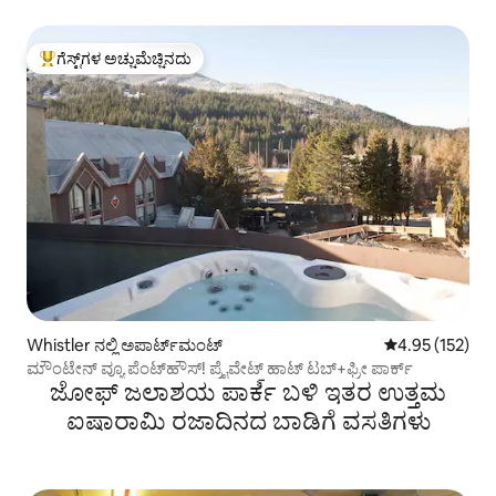
ಗೆಸ್ಟ್‌ಗಳ ಅಚ್ಚುಮೆಚ್ಚಿನದು
ಗೆಸ್ಟ್‌ಗಳಿಗೆ ಅತಿ ಹೆಚ್ಚು ಅಚ್ಚುಮೆಚ್ಚಿನದು
Whistler ನಲ್ಲಿ ಅಪಾರ್ಟ್‌ಮಂಟ್
5 ರಲ್ಲಿ 4.95 ಸರಾ
4.95 (152)
ಮೌಂಟೇನ್ ವ್ಯೂ ಪೆಂಟ್‌ಹೌಸ್! ಪ್ರೈವೇಟ್ ಹಾಟ್ ಟಬ್+ಫ್ರೀ ಪಾರ್ಕ್
ಜೋಫ್ ಜಲಾಶಯ ಪಾರ್ಕ్ ಬಳಿ ಇತರ ಉತ್ತಮ
ಐಷಾರಾಮಿ ರಜಾದಿನದ ಬಾಡಿಗೆ ವಸತಿಗಳು