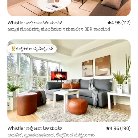
Whistler ನಲ್ಲಿ ಅಪಾರ್ಟ್‌ಮಂಟ್
5 ರಲ್ಲಿ 4.95 ಸರಾ
4.95 (117)
ಅದ್ಭುತ ನೋಟವನ್ನು ಹೊಂದಿರುವ ಸಮಕಾಲೀನ 3BR ಕಾಂಡೋ!
ಗೆಸ್ಟ್‌ಗಳ ಅಚ್ಚುಮೆಚ್ಚಿನದು
ಗೆಸ್ಟ್‌ಗಳಿಗೆ ಅತಿ ಹೆಚ್ಚು ಅಚ್ಚುಮೆಚ್ಚಿನದು
Whistler ನಲ್ಲಿ ಅಪಾರ್ಟ್‌ಮಂಟ್
5 ರಲ್ಲಿ 4.96 ಸರಾ
4.96 (190)
ಆಧುನಿಕ, ಪ್ರಕಾಶಮಾನವಾದ, ಲಿಫ್ಟ್‌ನಿಂದ ಮೆಟ್ಟಿಲುಗಳು