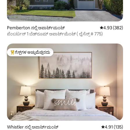
Pemberton ನಲ್ಲಿ ಅಪಾರ್ಟ್‌ಮಂಟ್
5 ರಲ್ಲಿ 4.93 ಸರಾ
4.93 (382)
ಪೆಂಬರ್ಟನ್ 1 ಬೆಡ್‌ರೂಮ್ ಅಪಾರ್ಟ್‌ಮೆಂಟ್ ( ಲೈಸೆನ್ಸ್ # 775)
ಗೆಸ್ಟ್‌ಗಳ ಅಚ್ಚುಮೆಚ್ಚಿನದು
ಗೆಸ್ಟ್‌ಗಳಿಗೆ ಅತಿ ಹೆಚ್ಚು ಅಚ್ಚುಮೆಚ್ಚಿನದು
Whistler ನಲ್ಲಿ ಅಪಾರ್ಟ್‌ಮಂಟ್
5 ರಲ್ಲಿ 4.91 ಸರಾ
4.91 (135)