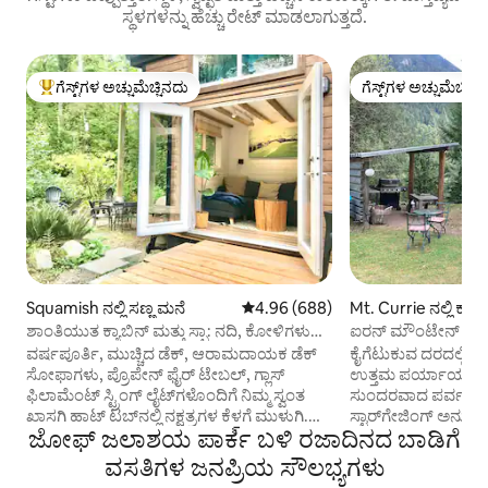
ಸ್ಥಳಗಳನ್ನು ಹೆಚ್ಚು ರೇಟ್ ಮಾಡಲಾಗುತ್ತದೆ.
ಗೆಸ್ಟ್‌ಗಳ ಅಚ್ಚುಮೆಚ್ಚಿನದು
ಗೆಸ್ಟ್‌ಗಳ ಅಚ್ಚುಮೆಚ್ಚಿನ
ಗೆಸ್ಟ್‌ಗಳಿಗೆ ಅತಿ ಹೆಚ್ಚು ಅಚ್ಚುಮೆಚ್ಚಿನದು
ಗೆಸ್ಟ್‌ಗಳ ಅಚ್ಚುಮೆಚ್ಚಿನ
Squamish ನಲ್ಲಿ ಸಣ್ಣ ಮನೆ
5 ರಲ್ಲಿ 4.96 ಸರಾಸರಿ ರೇಟಿಂಗ್, 688 ವಿ
4.96 (688)
Mt. Currie ನಲ್ಲಿ ಕ್ಯಾಬ
ಶಾಂತಿಯುತ ಕ್ಯಾಬಿನ್ ಮತ್ತು ಸ್ಪಾ: ನದಿ, ಕೋಳಿಗಳು
ಐರನ್ ಮೌಂಟೇನ್ ಹಳ್ಳಿಗ
ಮತ್ತು ರಹಸ್ಯ ಸೌನಾ
ವರ್ಷಪೂರ್ತಿ, ಮುಚ್ಚಿದ ಡೆಕ್, ಆರಾಮದಾಯಕ ಡೆಕ್
ಕೈಗೆಟುಕುವ ದರದಲ್ಲಿ, ಮು
ಸೋಫಾಗಳು, ಪ್ರೊಪೇನ್ ಫೈರ್ ಟೇಬಲ್, ಗ್ಲಾಸ್
ಉತ್ತಮ ಪರ್ಯಾಯ, ಆ
ಫಿಲಾಮೆಂಟ್ ಸ್ಟ್ರಿಂಗ್ ಲೈಟ್‌ಗಳೊಂದಿಗೆ ನಿಮ್ಮ ಸ್ವಂತ
ಸುಂದರವಾದ ಪರ್ವತ ವೀಕ್ಷಣೆಗಳು 
ಖಾಸಗಿ ಹಾಟ್ ಟಬ್‌ನಲ್ಲಿ ನಕ್ಷತ್ರಗಳ ಕೆಳಗೆ ಮುಳುಗಿ.
ಸ್ಟಾರ್‌ಗೇಜಿಂಗ್ ಅನ್ನು ಆನಂದಿಸಿ! ಹೈಕಿಂ
ಜೋಫ್ ಜಲಾಶಯ ಪಾರ್ಕ్ ಬಳಿ ರಜಾದಿನದ ಬಾಡಿಗೆ
ಅದ್ಭುತವಾದ ನದಿಯ ಪಕ್ಕದ ಮಾರ್ಗದಲ್ಲಿ ಅಲೆದಾಡಿ,
ಮತ್ತು ಸರೋವರಗಳು ಹತ್ತಿರದಲ್ಲಿವೆ.
ಅಲ್ಲಿ ನೀವು ಯಾರನ್ನೂ ನೋಡುವುದಿಲ್ಲ. ವಿಶೇಷವಾಗಿ
ಮನೆಯಿಂದ ಅಡ್ಡಲಾಗಿ ಇದ
ವಸತಿಗಳ ಜನಪ್ರಿಯ ಸೌಲಭ್ಯಗಳು
ಹಿಮದ ಹೊಟ್ಟುಗಳು ಬೀಳುತ್ತಿರುವಾಗ
ಹಂಚಿಕೊಂಡ ಪ್ರಾಪರ್ಟಿ 