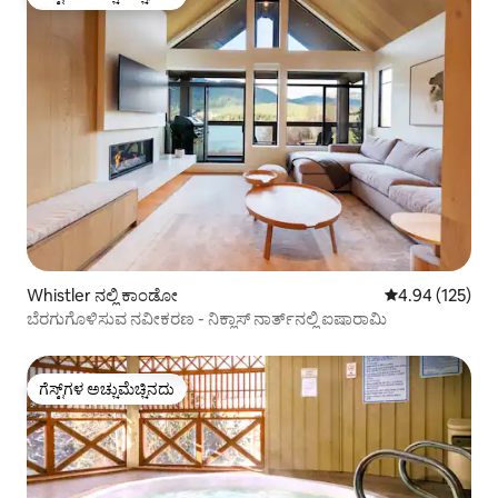
ಗೆಸ್ಟ್‌ಗಳ ಅಚ್ಚುಮೆಚ್ಚಿನದು
Whistler ನಲ್ಲಿ ಕಾಂಡೋ
5 ರಲ್ಲಿ 4.94 ಸರಾ
4.94 (125)
ಬೆರಗುಗೊಳಿಸುವ ನವೀಕರಣ - ನಿಕ್ಲಾಸ್ ನಾರ್ತ್‌ನಲ್ಲಿ ಐಷಾರಾಮಿ
ಗೆಸ್ಟ್‌ಗಳ ಅಚ್ಚುಮೆಚ್ಚಿನದು
ಗೆಸ್ಟ್‌ಗಳ ಅಚ್ಚುಮೆಚ್ಚಿನದು