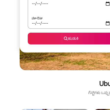
ಚೆಕ್-ಔಟ್
ಹುಡುಕಿ
Ubu
ಗೆಸ್ಟ್‌ಗಳು ಒಪ್ಪ