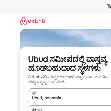
ವಿಷಯಕ್ಕೆ
ಹೋಗಿ
Ubud ಸಮೀಪದಲ್ಲಿ ವಾಸ್ತವ್ಯ
ಹೂಡಬಹುದಾದ ಸ್ಥಳಗಳು
Airbnb ನಲ್ಲಿ ವಿಶಿಷ್ಟ ರಜಾ ಬಾಡಿಗೆ ವಾಸ್ತವ್ಯಗಳು, ಮನೆಗಳು
ಮತ್ತು ಇನ್ನಷ್ಟು ಬುಕ್ ಮಾಡಿ
ಸ್ಥಳ
ಫಲಿತಾಂಶಗಳು ಲಭ್ಯವಿರುವಾಗ, ಅಪ್ ಮತ್ತು ಡೌನ್ ಬಾಣದ ಕೀಲಿಗಳೊ
ಚೆಕ್-ಇನ್