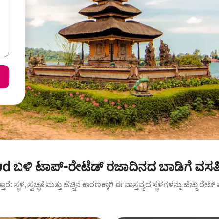
d ಬಳಿ ಟಾಪ್-ರೇಟೆಡ್ ರಜಾದಿನದ ಬಾಡಿಗೆ ವಸತ
ುತ್ತಾರೆ: ಸ್ಥಳ, ಸ್ವಚ್ಛತೆ ಮತ್ತು ಹೆಚ್ಚಿನ ಕಾರಣಕ್ಕಾಗಿ ಈ ವಾಸ್ತವ್ಯದ ಸ್ಥಳಗಳನ್ನು ಹೆಚ್ಚು ರೇ