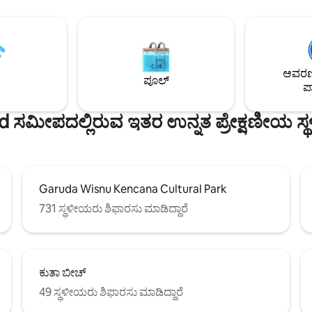
್ಫಿನಿಟಿ ಈಜುಕೊಳ. ಈ ವಿಶಿಷ್ಟ ಮತ್ತು
ಗುಪ್ತ ಬಾರ್ ಇದೆ. ವಿಲ್ಲಾವು ಚಿಕ್ ಪೀಠೋಪಕರಣಗಳು,
 ಕಾಡಿನ ವಿಹಾರದಲ್ಲಿ ಚಿಲ್ಔಟ್ ಮಾಡಿ.
ಸ್ಥಳೀಯ ಕಲಾಕೃತಿಗಳು ಮತ್ತು ಸಾಕಷ್ಟು
ಆರಾಮದಾಯಕ ಮೂಲೆಗಳನ್ನು ಹೊಂದಿರ
ವಿನ್ಯಾಸಗಳ ಮಿಶ್ರಣವಾಗಿದೆ. ಪಟ್ಟಣದಲ್ಲಿ ಹಿಪ್
ಅಡಗುತಾಣವನ್ನು ಅನುಭವಿಸಿ – ಈಗಲೇ 
ಆವರಣದ
ಮತ್ತು ಅಂತಿಮ ಎಸ್ಕೇಪ್‌ನಲ್ಲಿ ಪಾಲ್ಗೊಳ್ಳಿ!
ಪೂಲ್
ಪಾ
 ಸಮೀಪದಲ್ಲಿರುವ ಇತರ ಉನ್ನತ ಪ್ರೇಕ್ಷಣೀಯ ಸ್
Garuda Wisnu Kencana Cultural Park
731 ಸ್ಥಳೀಯರು ಶಿಫಾರಸು ಮಾಡಿದ್ದಾರೆ
ಕುತಾ ಬೀಚ್
49 ಸ್ಥಳೀಯರು ಶಿಫಾರಸು ಮಾಡಿದ್ದಾರೆ