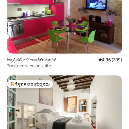
ಟ್ರಾಸ್ಟೆವೆರೆ ನಲ್ಲಿ ಅಪಾರ್ಟ್‌ಮಂಟ್
5 ರಲ್ಲಿ 4.96 ಸರಾ
4.96 (309)
Trastevere color-suite
ಗೆಸ್ಟ್‌ಗಳ ಅಚ್ಚುಮೆಚ್ಚಿನದು
ಗೆಸ್ಟ್‌ಗಳಿಗೆ ಅತಿ ಹೆಚ್ಚು ಅಚ್ಚುಮೆಚ್ಚಿನದು