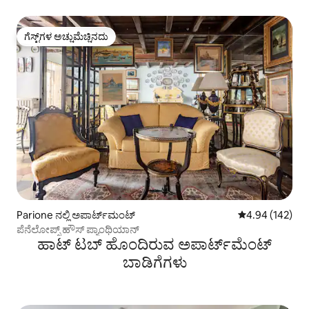
ಗೆಸ್ಟ್‌ಗಳ ಅಚ್ಚುಮೆಚ್ಚಿನದು
ಗೆಸ್ಟ್‌ಗಳ ಅಚ್ಚುಮೆಚ್ಚಿನದು
Parione ನಲ್ಲಿ ಅಪಾರ್ಟ್‌ಮಂಟ್
5 ರಲ್ಲಿ 4.94 ಸರಾ
4.94 (142)
ಪೆನೆಲೋಪ್ಸ್ ಹೌಸ್ ಪ್ಯಾಂಥಿಯಾನ್
ಹಾಟ್ ಟಬ್ ಹೊಂದಿರುವ ಅಪಾರ್ಟ್‌ಮೆಂಟ್
ಬಾಡಿಗೆಗಳು