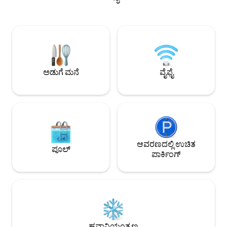
ಪುನರಾವರ್ತಿಸಲಾಗದ ವಾಸ್ತವ್ಯ! ಕಾರ್ಯತಂ
2–4 ಅತಿಥಿಗಳು ವಾಸ್ತವ್ಯ ಹೂಡಬಹುದು. ಹೋಟೆಲ್-
ವಿಶೇಷ ಸ್ಥಾನದಲ್ಲಿ, ವಿಶಿಷ
ಮಟ್ಟದ ಶುಚಿಗೊಳಿಸುವಿಕೆ, ಹವಾನಿಯಂತ್ರಣ, 2
ಬಾರ್‌ಗಳು, ಕ್ಲಬ್‌ಗಳು 
ಸ್ಮಾರ್ಟ್ ಟಿವಿಗಳು ಮತ್ತು ಉತ್ತಮ-ಗುಣಮಟ್ಟದ
ಅತ್ಯುತ್ತಮ ಸಾಂಸ್ಕೃತಿಕ
ಲಿನೆನ್‌ಗಳು ಸೇರಿವೆ. ಎಲ್ಲಾ ಪ್ರಮುಖ ಸ್ಥಳಗಳಿಗೆ
ಹತ್ತಿರವಿರುವ ವಿಶಿಷ್ಟ ಮೋ
ನಡೆದುಕೊಂಡೇ ಹೋಗಬಹುದು—ಸಾರಿಗೆ ಸೌಲಭ್ಯದ
ಸುತ್ತಿಡಲಾಗುತ್ತದೆ.
ಅಗತ್ಯವಿಲ್ಲ. ಸ್ವತಃ ಚೆಕ್-ಇನ್ ಲಭ್ಯವಿದೆ.
ಅಡುಗೆ ಮನೆ
ವೈಫೈ
ಆವರಣದಲ್ಲಿ ಉಚಿತ
ಪೂಲ್
ಪಾರ್ಕಿಂಗ್
ಹವಾನಿಯಂತ್ರಣ