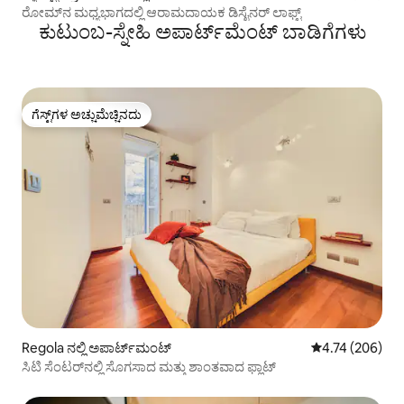
ರೋಮ್‌ನ ಮಧ್ಯಭಾಗದಲ್ಲಿ ಆರಾಮದಾಯಕ ಡಿಸೈನರ್ ಲಾಫ್ಟ್
ಕುಟುಂಬ-ಸ್ನೇಹಿ ಅಪಾರ್ಟ್‌ಮೆಂಟ್ ಬಾಡಿಗೆಗಳು
ಗೆಸ್ಟ್‌ಗಳ ಅಚ್ಚುಮೆಚ್ಚಿನದು
ಗೆಸ್ಟ್‌ಗಳ ಅಚ್ಚುಮೆಚ್ಚಿನದು
Regola ನಲ್ಲಿ ಅಪಾರ್ಟ್‌ಮಂಟ್
5 ರಲ್ಲಿ 4.74 ಸರಾ
4.74 (206)
ಸಿಟಿ ಸೆಂಟರ್‌ನಲ್ಲಿ ಸೊಗಸಾದ ಮತ್ತು ಶಾಂತವಾದ ಫ್ಲಾಟ್