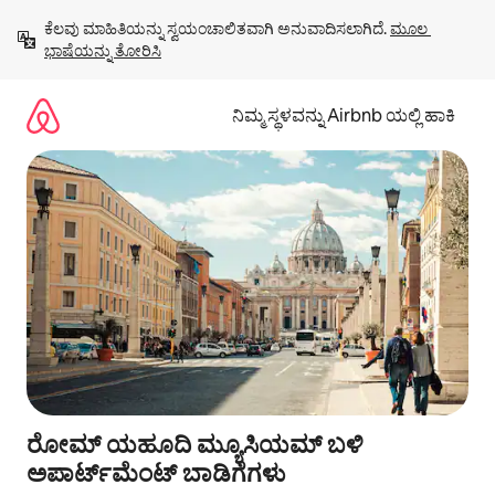
ವಿಷಯಕ್ಕೆ
ಕೆಲವು ಮಾಹಿತಿಯನ್ನು ಸ್ವಯಂಚಾಲಿತವಾಗಿ ಅನುವಾದಿಸಲಾಗಿದೆ. 
ಮೂಲ 
ಹೋಗಿ
ಭಾಷೆಯನ್ನು ತೋರಿಸಿ
ನಿಮ್ಮ ಸ್ಥಳವನ್ನು Airbnb ಯಲ್ಲಿ ಹಾಕಿ
ರೋಮ್ ಯಹೂದಿ ಮ್ಯೂಸಿಯಮ್ ಬಳಿ
ಅಪಾರ್ಟ್‌ಮೆಂಟ್ ಬಾಡಿಗೆಗಳು