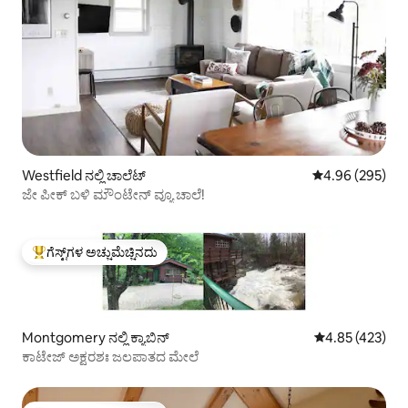
Westfield ನಲ್ಲಿ ಚಾಲೆಟ್
5 ರಲ್ಲಿ 4.96 ಸರಾ
4.96 (295)
ಜೇ ಪೀಕ್ ಬಳಿ ಮೌಂಟೇನ್ ವ್ಯೂ ಚಾಲೆ!
ಗೆಸ್ಟ್‌ಗಳ ಅಚ್ಚುಮೆಚ್ಚಿನದು
ಗೆಸ್ಟ್‌ಗಳಿಗೆ ಅತಿ ಹೆಚ್ಚು ಅಚ್ಚುಮೆಚ್ಚಿನದು
Montgomery ನಲ್ಲಿ ಕ್ಯಾಬಿನ್
5 ರಲ್ಲಿ 4.85 ಸರಾ
4.85 (423)
ಕಾಟೇಜ್ ಅಕ್ಷರಶಃ ಜಲಪಾತದ ಮೇಲೆ