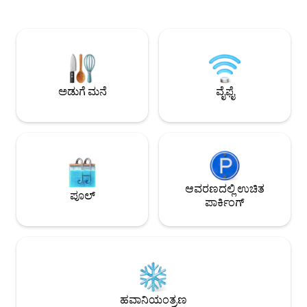
ಮೋಡಿಯೊಂದಿಗೆ ಬೆರೆಸುವ 
ಸುಸಜ್ಜಿತ ಅಡುಗೆಮನೆಯಲ್ಲಿ ಮನೆಯಲ್ಲಿ ಬೇಯಿಸಿದ
ಹಿಂಭಾಗದಲ್ಲಿರುವ ಕಾಲು
ಊಟವನ್ನು ಸಿದ್ಧಪಡಿಸಿ. ಡೆಕ್‌ನಲ್ಲಿ ಕಾಫಿಯೊಂದಿಗೆ
ಬೆಂಕಿ ಹಚ್ಚುವ ಸ್ಥಳ 
ಎಚ್ಚರಗೊಳ್ಳಿ ಅಥವಾ ಕೊಳದ ಸುತ್ತಲೂ ನಡೆಯಿರಿ.
ಕುರ್ಚಿಗಳನ್ನು ಆನಂದಿಸಿ.
ಮತ್ತು ಸಂಜೆಗಳಲ್ಲಿ ವಿಶ್ರಾಂತಿ ಪಡೆಯುವುದಕ್ಕೆ ನೀವು
ಮಾಂಟ್ರಿಯಲ್‌ನಿಂದ 2 ಗಂಟ
ವಿಷಾದಿಸುವುದಿಲ್ಲ - ನಕ್ಷತ್ರಗಳನ್ನು ನೋಡುವುದು
ನಿಮಿಷಗಳು!! ಕ್ಯಾಬಿನ್‌ನ 
ನಿಜವಾಗಿಯೂ ಮಾಂತ್ರಿಕವಾಗಿರುತ್ತದೆ! ನೀವು
ಹೈಕಿಂಗ್ ಪ್ರವೇಶದ್ವಾರವಿ
ಹೊರಡಲು ಕಷ್ಟಪಡುತ್ತೀರಿ ಎಂದು ನಮಗೆ
ಅಡುಗೆ ಮನೆ
ವೈಫೈ
ಖಚಿತವಾಗಿದೆ!
ಆವರಣದಲ್ಲಿ ಉಚಿತ
ಪೂಲ್
ಪಾರ್ಕಿಂಗ್
ಹವಾನಿಯಂತ್ರಣ