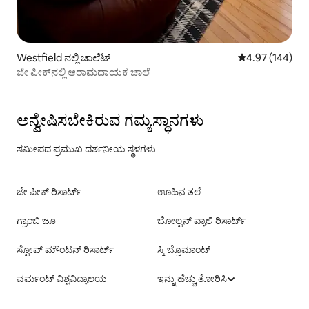
Westfield ನಲ್ಲಿ ಚಾಲೆಟ್
5 ರಲ್ಲಿ 4.97 ಸರಾ
4.97 (144)
ಜೇ ಪೀಕ್‌ನಲ್ಲಿ ಆರಾಮದಾಯಕ ಚಾಲೆ
ಅನ್ವೇಷಿಸಬೇಕಿರುವ ಗಮ್ಯಸ್ಥಾನಗಳು
ಸಮೀಪದ ಪ್ರಮುಖ ದರ್ಶನೀಯ ಸ್ಥಳಗಳು
ಜೇ ಪೀಕ್ ರಿಸಾರ್ಟ್
ಊಹಿನ ತಲೆ
ಗ್ರಾಂಬಿ ಜೂ
ಬೋಲ್ಟನ್ ವ್ಯಾಲಿ ರಿಸಾರ್ಟ್
ಸ್ಟೋವ್ ಮೌಂಟನ್ ರಿಸಾರ್ಟ್
ಸ್ಕಿ ಬ್ರೊಮಾಂಟ್
ವರ್ಮಂಟ್ ವಿಶ್ವವಿದ್ಯಾಲಯ
ಇನ್ನು ಹೆಚ್ಚು ತೋರಿಸಿ