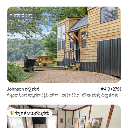
ಸೂಪರ್‌ಹೋಸ್ಟ್
ಸೂಪರ್‌ಹೋಸ್ಟ್
Johnson ನಲ್ಲಿ ಮನೆ
5 ರಲ್ಲಿ 4.9 ಸರಾ
4.9 (279)
ಸ್ಟೋವ್‌ನಿಂದ ಹ್ಯಾವನ್ ಟೈನಿ ಹೌಸ್ | ಹಾಟ್ ಟಬ್, ಸೌನಾ ಮತ್ತು ವೀಕ್ಷಣೆಗಳು
ಗೆಸ್ಟ್‌ಗಳ ಅಚ್ಚುಮೆಚ್ಚಿನದು
ಗೆಸ್ಟ್‌ಗಳಿಗೆ ಅತಿ ಹೆಚ್ಚು ಅಚ್ಚುಮೆಚ್ಚಿನದು