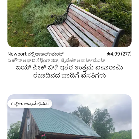
Newport ನಲ್ಲಿ ಅಪಾರ್ಟ್‌ಮಂಟ್
5 ರಲ್ಲಿ 4.99 ಸರಾ
4.99 (277)
ದಿ ಹೌಸ್ ಆಫ್ ದಿ ಸೆಟ್ಟಿಂಗ್ ಸನ್, ಪ್ರೈವೇಟ್ ಅಪಾರ್ಟ್‌ಮೆಂಟ್
ಜಯ್ ಪೀಕ್ ಬಳಿ ಇತರ ಉತ್ತಮ ಐಷಾರಾಮಿ
ರಜಾದಿನದ ಬಾಡಿಗೆ ವಸತಿಗಳು
ಗೆಸ್ಟ್‌ಗಳ ಅಚ್ಚುಮೆಚ್ಚಿನದು
ಗೆಸ್ಟ್‌ಗಳ ಅಚ್ಚುಮೆಚ್ಚಿನದು