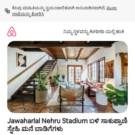
ವಿಷಯಕ್ಕೆ
ಕೆಲವು ಮಾಹಿತಿಯನ್ನು ಸ್ವಯಂಚಾಲಿತವಾಗಿ ಅನುವಾದಿಸಲಾಗಿದೆ. 
ಮೂಲ 
ಹೋಗಿ
ಭಾಷೆಯನ್ನು ತೋರಿಸಿ
ನಿಮ್ಮ ಸ್ಥಳವನ್ನು Airbnb ಯಲ್ಲಿ ಹಾಕಿ
Jawaharlal Nehru Stadium ಬಳಿ ಸಾಕುಪ್ರಾಣಿ
ಸ್ನೇಹಿ ಮನೆ ಬಾಡಿಗೆಗಳು