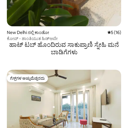
New Delhi ನಲ್ಲಿ ಕಾಂಡೋ
5 ರಲ್ಲಿ 5 ಸ
5 (16)
ಕೋವ್ - ಶಾಂತಿಯುತ ಹಿಡ್‌ಅವೇ
ಹಾಟ್ ಟಬ್ ಹೊಂದಿರುವ ಸಾಕುಪ್ರಾಣಿ ಸ್ನೇಹಿ ಮನೆ
ಬಾಡಿಗೆಗಳು
ಗೆಸ್ಟ್‌ಗಳ ಅಚ್ಚುಮೆಚ್ಚಿನದು
ಗೆಸ್ಟ್‌ಗಳ ಅಚ್ಚುಮೆಚ್ಚಿನದು