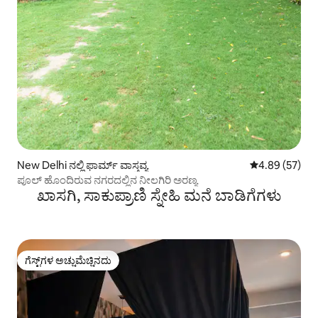
New Delhi ನಲ್ಲಿ ಫಾರ್ಮ್ ವಾಸ್ತವ್ಯ
5 ರಲ್ಲಿ 4.89 ಸರ
4.89 (57)
ಪೂಲ್ ಹೊಂದಿರುವ ನಗರದಲ್ಲಿನ ನೀಲಗಿರಿ ಅರಣ್ಯ
ಖಾಸಗಿ, ಸಾಕುಪ್ರಾಣಿ ಸ್ನೇಹಿ ಮನೆ ಬಾಡಿಗೆಗಳು
ಗೆಸ್ಟ್‌ಗಳ ಅಚ್ಚುಮೆಚ್ಚಿನದು
ಗೆಸ್ಟ್‌ಗಳ ಅಚ್ಚುಮೆಚ್ಚಿನದು