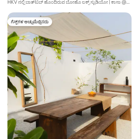
HKV ನಲ್ಲಿ ಬಾತ್‌ಟಬ್ ಹೊಂದಿರುವ ಬೋಹೊ ಲಕ್ಸ್ ಸ್ಟುಡಿಯೋ | ಕಾಸಾ @
30
ಗೆಸ್ಟ್‌ಗಳ ಅಚ್ಚುಮೆಚ್ಚಿನದು
ಗೆಸ್ಟ್‌ಗಳ ಅಚ್ಚುಮೆಚ್ಚಿನದು