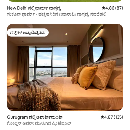
New Delhi ನಲ್ಲಿ ಫಾರ್ಮ್ ವಾಸ್ತವ್ಯ
5 ರಲ್ಲಿ 4.86 ಸರ
4.86 (87)
ಸುಕೂನ್ ಫಾರ್ಮ್ - ಹಚ್ಚ ಹಸಿರಿನ ಐಷಾರಾಮಿ ವಾಸ್ತವ್ಯ, ನವದೆಹಲಿ
ಗೆಸ್ಟ್‌ಗಳ ಅಚ್ಚುಮೆಚ್ಚಿನದು
ಗೆಸ್ಟ್‌ಗಳ ಅಚ್ಚುಮೆಚ್ಚಿನದು
Gurugram ನಲ್ಲಿ ಅಪಾರ್ಟ್‌ಮಂಟ್
5 ರಲ್ಲಿ 4.87 ಸರಾ
4.87 (135)
ಗೋಲ್ಡನ್ ಅವರ್: ಮುಳುಗಿದ ಪ್ರೀತಿ|ಪೂಲ್