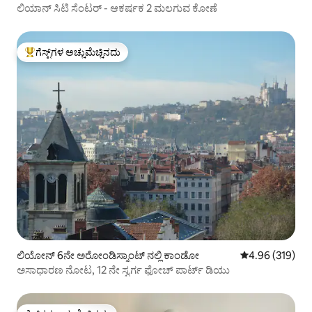
ಲಿಯಾನ್ ಸಿಟಿ ಸೆಂಟರ್ - ಆಕರ್ಷಕ 2 ಮಲಗುವ ಕೋಣೆ
ಗೆಸ್ಟ್‌ಗಳ ಅಚ್ಚುಮೆಚ್ಚಿನದು
ಗೆಸ್ಟ್‌ಗಳಿಗೆ ಅತಿ ಹೆಚ್ಚು ಅಚ್ಚುಮೆಚ್ಚಿನದು
ಲಿಯೋನ್ 6ನೇ ಅರೋಂಡಿಸ್ಮಾಂಟ್ ನಲ್ಲಿ ಕಾಂಡೋ
5 ರಲ್ಲಿ 4.96 ಸರಾ
4.96 (319)
ಅಸಾಧಾರಣ ನೋಟ, 12 ನೇ ಸ್ವರ್ಗ ಫೋಚ್ ಪಾರ್ಟ್ ಡಿಯು