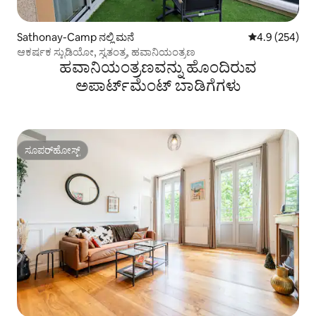
Sathonay-Camp ನಲ್ಲಿ ಮನೆ
5 ರಲ್ಲಿ 4.9 ಸರಾ
4.9 (254)
ಆಕರ್ಷಕ ಸ್ಟುಡಿಯೋ, ಸ್ವತಂತ್ರ, ಹವಾನಿಯಂತ್ರಣ
ಹವಾನಿಯಂತ್ರಣವನ್ನು ಹೊಂದಿರುವ
ಅಪಾರ್ಟ್‌ಮೆಂಟ್‌ ಬಾಡಿಗೆಗಳು
ಸೂಪರ್‌ಹೋಸ್ಟ್
ಸೂಪರ್‌ಹೋಸ್ಟ್