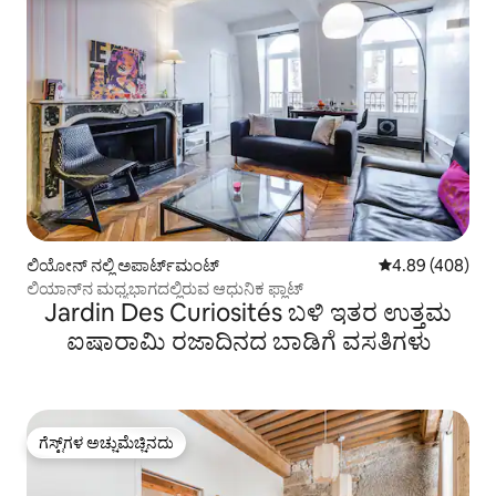
ಲಿಯೋನ್ ನಲ್ಲಿ ಅಪಾರ್ಟ್‌ಮಂಟ್
5 ರಲ್ಲಿ 4.89 ಸರಾ
4.89 (408)
ಲಿಯಾನ್‌ನ ಮಧ್ಯಭಾಗದಲ್ಲಿರುವ ಆಧುನಿಕ ಫ್ಲಾಟ್
Jardin Des Curiosités ಬಳಿ ಇತರ ಉತ್ತಮ
ಐಷಾರಾಮಿ ರಜಾದಿನದ ಬಾಡಿಗೆ ವಸತಿಗಳು
ಗೆಸ್ಟ್‌ಗಳ ಅಚ್ಚುಮೆಚ್ಚಿನದು
ಗೆಸ್ಟ್‌ಗಳ ಅಚ್ಚುಮೆಚ್ಚಿನದು