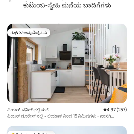
ಕುಟುಂಬ-ಸ್ನೇಹಿ ಮನೆಯ ಬಾಡಿಗೆಗಳು
ಗೆಸ್ಟ್‌ಗಳ ಅಚ್ಚುಮೆಚ್ಚಿನದು
ಗೆಸ್ಟ್‌ಗಳ ಅಚ್ಚುಮೆಚ್ಚಿನದು
ಪಿಯರ್-ಬೆನಿಟ್ ನಲ್ಲಿ ಮನೆ
5 ರಲ್ಲಿ 4.97 ಸರಾ
4.97 (257)
ಪಿಯರ್ ಡೊರೇಸ್ ನಲ್ಲಿ ~ ಲಿಯಾನ್ ನಿಂದ 15 ನಿಮಿಷಗಳು - ಖಾಸಗಿ
ಪಾರ್ಕಿಂಗ್