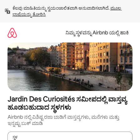
ವಿಷಯಕ್ಕೆ
ಕೆಲವು ಮಾಹಿತಿಯನ್ನು ಸ್ವಯಂಚಾಲಿತವಾಗಿ ಅನುವಾದಿಸಲಾಗಿದೆ. 
ಮೂಲ 
ಹೋಗಿ
ಭಾಷೆಯನ್ನು ತೋರಿಸಿ
ನಿಮ್ಮ ಸ್ಥಳವನ್ನು Airbnb ಯಲ್ಲಿ ಹಾಕಿ
Jardin Des Curiosités ಸಮೀಪದಲ್ಲಿ ವಾಸ್ತವ್ಯ
ಹೂಡಬಹುದಾದ ಸ್ಥಳಗಳು
Airbnb ನಲ್ಲಿ ವಿಶಿಷ್ಟ ರಜಾ ಬಾಡಿಗೆ ವಾಸ್ತವ್ಯಗಳು, ಮನೆಗಳು ಮತ್ತು
ಇನ್ನಷ್ಟು ಬುಕ್ ಮಾಡಿ
ಸ್ಥಳ