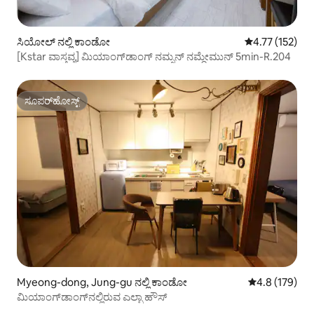
ಸಿಯೋಲ್ ನಲ್ಲಿ ಕಾಂಡೋ
5 ರಲ್ಲಿ 4.77 ಸರಾ
4.77 (152)
[Kstar ವಾಸ್ತವ್ಯ] ಮಿಯಾಂಗ್‌ಡಾಂಗ್ ನಮ್ಸನ್ ನಮ್ದೇಮುನ್ 5min-R.204
ಸೂಪರ್‌ಹೋಸ್ಟ್
ಸೂಪರ್‌ಹೋಸ್ಟ್
Myeong-dong, Jung-gu ನಲ್ಲಿ ಕಾಂಡೋ
5 ರಲ್ಲಿ 4.8 ಸರಾ
4.8 (179)
ಮಿಯಾಂಗ್‌ಡಾಂಗ್‌ನಲ್ಲಿರುವ ಎಲ್ಬಾ ಹೌಸ್