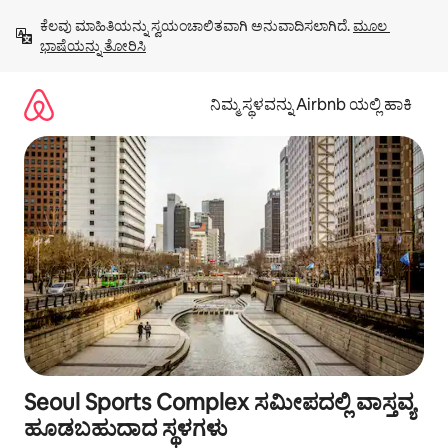
ವಿಷಯಕ್ಕೆ
ಕೆಲವು ಮಾಹಿತಿಯನ್ನು ಸ್ವಯಂಚಾಲಿತವಾಗಿ ಅನುವಾದಿಸಲಾಗಿದೆ. 
ಮೂಲ 
ಹೋಗಿ
ಭಾಷೆಯನ್ನು ತೋರಿಸಿ
ನಿಮ್ಮ ಸ್ಥಳವನ್ನು Airbnb ಯಲ್ಲಿ ಹಾಕಿ
Seoul Sports Complex ಸಮೀಪದಲ್ಲಿ ವಾಸ್ತವ್ಯ
ಹೂಡಬಹುದಾದ ಸ್ಥಳಗಳು