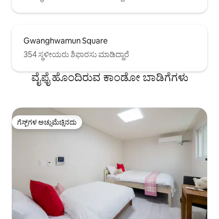
Gwanghwamun Square
354 ಸ್ಥಳೀಯರು ಶಿಫಾರಸು ಮಾಡಿದ್ದಾರೆ
ವೈಫೈ ಹೊಂದಿರುವ ಕಾಂಡೋ ಬಾಡಿಗೆಗಳು
ಗೆಸ್ಟ್‌ಗಳ ಅಚ್ಚುಮೆಚ್ಚಿನದು
ಗೆಸ್ಟ್‌ಗಳ ಅಚ್ಚುಮೆಚ್ಚಿನದು