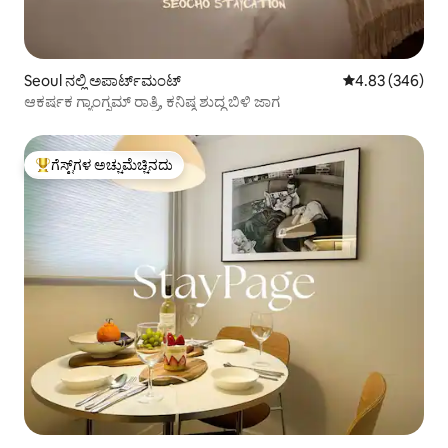
Seoul ನಲ್ಲಿ ಅಪಾರ್ಟ್‌ಮಂಟ್
5 ರಲ್ಲಿ 4.83 ಸರಾ
4.83 (346)
ಆಕರ್ಷಕ ಗ್ಯಾಂಗ್ನಮ್ ರಾತ್ರಿ, ಕನಿಷ್ಠ ಶುದ್ಧ ಬಿಳಿ ಜಾಗ
ಗೆಸ್ಟ್‌ಗಳ ಅಚ್ಚುಮೆಚ್ಚಿನದು
ಗೆಸ್ಟ್‌ಗಳಿಗೆ ಅತಿ ಹೆಚ್ಚು ಅಚ್ಚುಮೆಚ್ಚಿನದು