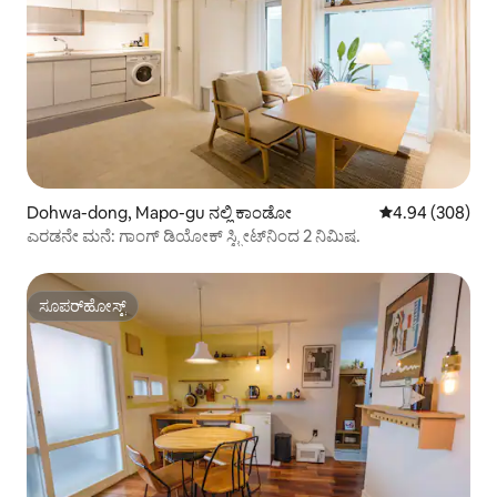
Dohwa-dong, Mapo-gu ನಲ್ಲಿ ಕಾಂಡೋ
5 ರಲ್ಲಿ 4.94 ಸರಾ
4.94 (308)
ಎರಡನೇ ಮನೆ: ಗಾಂಗ್ ಡಿಯೋಕ್ ಸ್ಟ್ರೀಟ್‌ನಿಂದ 2 ನಿಮಿಷ.
ಸೂಪರ್‌ಹೋಸ್ಟ್
ಸೂಪರ್‌ಹೋಸ್ಟ್