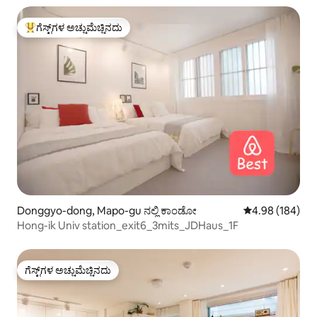
ಗೆಸ್ಟ್‌ಗಳ ಅಚ್ಚುಮೆಚ್ಚಿನದು
ಗೆಸ್ಟ್‌ಗಳಿಗೆ ಅತಿ ಹೆಚ್ಚು ಅಚ್ಚುಮೆಚ್ಚಿನದು
Donggyo-dong, Mapo-gu ನಲ್ಲಿ ಕಾಂಡೋ
5 ರಲ್ಲಿ 4.98 ಸರಾ
4.98 (184)
Hong-ik Univ station_exit6_3mits_JDHaus_1F
ಗೆಸ್ಟ್‌ಗಳ ಅಚ್ಚುಮೆಚ್ಚಿನದು
ಗೆಸ್ಟ್‌ಗಳ ಅಚ್ಚುಮೆಚ್ಚಿನದು