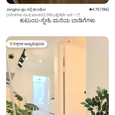
Jongno-gu ನಲ್ಲಿ ಕಾಂಡೋ
5 ರಲ್ಲಿ 4.75 ಸರಾ
4.75 (196)
[ನವೀಕರಣ ಮುಕ್ತ ಮಾರಾಟ] ರೆಟ್ರೊ ಹೈಡೆವೇ ಇನ್ 서촌
ಕುಟುಂಬ-ಸ್ನೇಹಿ ಮನೆಯ ಬಾಡಿಗೆಗಳು
ಗೆಸ್ಟ್‌ಗಳ ಅಚ್ಚುಮೆಚ್ಚಿನದು
ಗೆಸ್ಟ್‌ಗಳಿಗೆ ಅತಿ ಹೆಚ್ಚು ಅಚ್ಚುಮೆಚ್ಚಿನದು