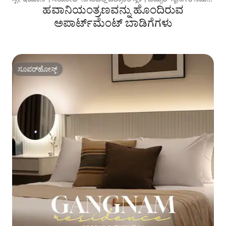
ಹವಾನಿಯಂತ್ರಣವನ್ನು ಹೊಂದಿರುವ
ನಡಿಗೆ #ಮಿಸ್ಟರ್ ಮೆನ್ಷನ್
ಅಪಾರ್ಟ್‌ಮೆಂಟ್‌ ಬಾಡಿಗೆಗಳು
ಸೂಪರ್‌ಹೋಸ್ಟ್
ಸೂಪರ್‌ಹೋಸ್ಟ್