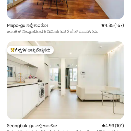
Mapo-gu ನಲ್ಲಿ ಕಾಂಡೋ
5 ರಲ್ಲಿ 4.85 ಸರಾ
4.85 (167)
ಹಾಂಕಿಕ್ ನಿಲ್ದಾಣದಿಂದ 5 ನಿಮಿಷಗಳು! 2 ಬೆಡ್ ರೂಮ್‌ಗಳು.
ಗೆಸ್ಟ್‌ಗಳ ಅಚ್ಚುಮೆಚ್ಚಿನದು
ಗೆಸ್ಟ್‌ಗಳಿಗೆ ಅತಿ ಹೆಚ್ಚು ಅಚ್ಚುಮೆಚ್ಚಿನದು
Seongbuk-gu ನಲ್ಲಿ ಕಾಂಡೋ
5 ರಲ್ಲಿ 4.93 ಸರಾ
4.93 (101)