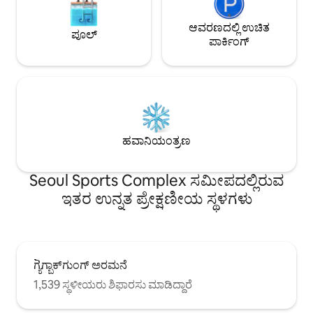
ಸುಮಾರು 13 ನಿಮಿಷಗಳು 🌮ಸೇಮೆಯುಲ್ ಮಾರ್ಕೆಟ್
ಮಾಡಿ:)
ಕಾಲ್ನಡಿಗೆ -3 ನಿಮಿಷಗಳು ಇಂಚಿಯಾನ್ ವಿಮಾನ
ನಿಲ್ದಾಣದಿಂದ ನೇರ ಬಸ್🚌 6006 ಅನ್ನು ಬಳಸುವಾಗ,
ಆವರಣದಲ್ಲಿ ಉಚಿತ
ಪೂಲ್
ನೀವು ತಕ್ಷಣವೇ ಜಮ್ಸಿಲ್ ಸೈನೆ ನಿಲ್ದಾಣಕ್ಕೆ
ಪಾರ್ಕಿಂಗ್
ಆಗಮಿಸುತ್ತೀರಿ * ಈ ವಸತಿಯನ್ನು ಅಧಿಕೃತವಾಗಿ
ವಿದೇಶಿ ಪ್ರವಾಸಿ ನಗರ ಹೋಮ್‌ಸ್ಟೇ ವ್ಯವಹಾರವಾಗಿ
ನೋಂದಾಯಿಸಲಾಗಿದೆ. ಈ ಹೋಸ್ಟ್ ಅನ್ನು
WeHome ಹಂಚಿಕೊಂಡ ವಸತಿ ಪ್ರದರ್ಶನಕ್ಕಾಗಿ
ನೋಂದಾಯಿಸಲಾಗಿದೆ ಮತ್ತು ದೇಶೀಯ ಮತ್ತು
ವಿದೇಶಿಯರಿಗೆ ರಿಸರ್ವೇಶನ್‌ಗಳನ್ನು ಮಾಡಲು
ಕಾನೂನುಬದ್ಧವಾಗಿದೆ.
ಹವಾನಿಯಂತ್ರಣ
Seoul Sports Complex ಸಮೀಪದಲ್ಲಿರುವ
ಇತರ ಉನ್ನತ ಪ್ರೇಕ್ಷಣೀಯ ಸ್ಥಳಗಳು
ಗ್ಯੋਂಗ್ಬಾಕ್‌ಗುಂಗ್ ಅರಮನೆ
1,539 ಸ್ಥಳೀಯರು ಶಿಫಾರಸು ಮಾಡಿದ್ದಾರೆ