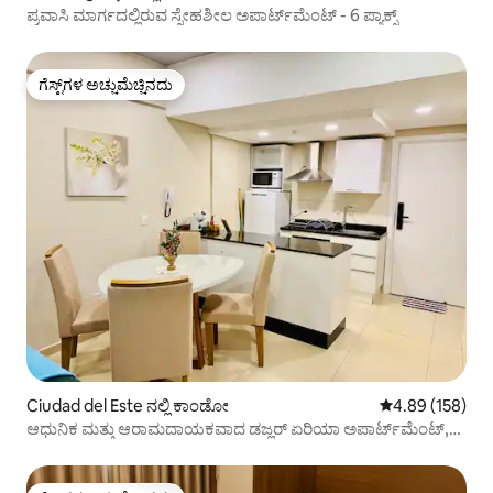
ಪ್ರವಾಸಿ ಮಾರ್ಗದಲ್ಲಿರುವ ಸ್ನೇಹಶೀಲ ಅಪಾರ್ಟ್‌ಮೆಂಟ್ - 6 ಪ್ಯಾಕ್ಸ್
ಗೆಸ್ಟ್‌ಗಳ ಅಚ್ಚುಮೆಚ್ಚಿನದು
ಗೆಸ್ಟ್‌ಗಳ ಅಚ್ಚುಮೆಚ್ಚಿನದು
Ciudad del Este ನಲ್ಲಿ ಕಾಂಡೋ
5 ರಲ್ಲಿ 4.89 ಸರಾ
4.89 (158)
ಆಧುನಿಕ ಮತ್ತು ಆರಾಮದಾಯಕವಾದ ಡಜ್ಲರ್ ಏರಿಯಾ ಅಪಾರ್ಟ್‌ಮೆಂಟ್,
UCP III - CDE