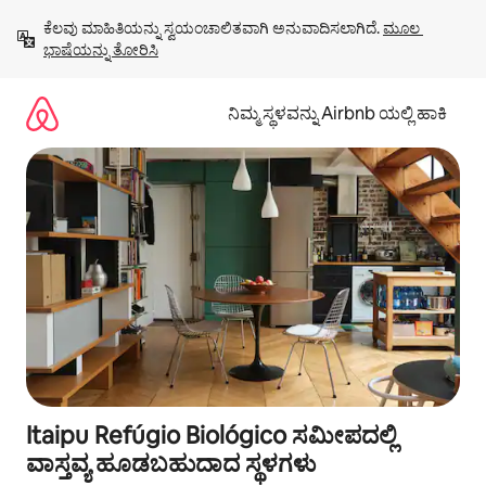
ವಿಷಯಕ್ಕೆ
ಕೆಲವು ಮಾಹಿತಿಯನ್ನು ಸ್ವಯಂಚಾಲಿತವಾಗಿ ಅನುವಾದಿಸಲಾಗಿದೆ. 
ಮೂಲ 
ಹೋಗಿ
ಭಾಷೆಯನ್ನು ತೋರಿಸಿ
ನಿಮ್ಮ ಸ್ಥಳವನ್ನು Airbnb ಯಲ್ಲಿ ಹಾಕಿ
Itaipu Refúgio Biológico ಸಮೀಪದಲ್ಲಿ
ವಾಸ್ತವ್ಯ ಹೂಡಬಹುದಾದ ಸ್ಥಳಗಳು