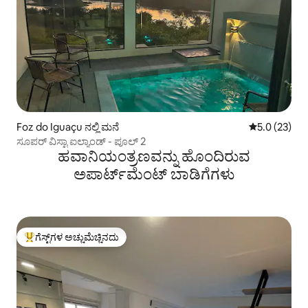
Foz do Iguaçu ನಲ್ಲಿ ಮನೆ
5 ರಲ್ಲಿ 5.0 ಸರ
5.0 (23)
ಸೂಪರ್ ವಿಸ್ಟಾ ಐಲ್ಯಾಂಡ್ - ಪೂಲ್ 2
ಹವಾನಿಯಂತ್ರಣವನ್ನು ಹೊಂದಿರುವ
ಅಪಾರ್ಟ್‌ಮೆಂಟ್‌ ಬಾಡಿಗೆಗಳು
ಗೆಸ್ಟ್‌ಗಳ ಅಚ್ಚುಮೆಚ್ಚಿನದು
ಗೆಸ್ಟ್‌ಗಳಿಗೆ ಅತಿ ಹೆಚ್ಚು ಅಚ್ಚುಮೆಚ್ಚಿನದು