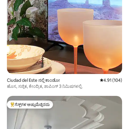
Ciudad del Este ನಲ್ಲಿ ಕಾಂಡೋ
5 ರಲ್ಲಿ 4.91 ಸರಾ
4.91 (104)
ಹೊಸ, ಸಜ್ಜಿತ, ಕೇಂದ್ರಿತ, ಶಾಪಿಂಗ್ 3 ನಿಮಿಷಗಳಲ್ಲಿ.
ಗೆಸ್ಟ್‌ಗಳ ಅಚ್ಚುಮೆಚ್ಚಿನದು
ಗೆಸ್ಟ್‌ಗಳಿಗೆ ಅತಿ ಹೆಚ್ಚು ಅಚ್ಚುಮೆಚ್ಚಿನದು