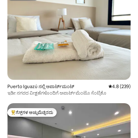
Puerto Iguazú ನಲ್ಲಿ ಅಪಾರ್ಟ್‌ಮಂಟ್
5 ರಲ್ಲಿ 4.8 ಸರಾ
4.8 (239)
ಇಡೀ ನಗರದ ವೀಕ್ಷಣೆಗಳೊಂದಿಗೆ ಅಪಾರ್ಟ್‌ಮೆಂಟೊ ಸೆಂಟ್ರಿಕೊ
ಗೆಸ್ಟ್‌ಗಳ ಅಚ್ಚುಮೆಚ್ಚಿನದು
ಗೆಸ್ಟ್‌ಗಳಿಗೆ ಅತಿ ಹೆಚ್ಚು ಅಚ್ಚುಮೆಚ್ಚಿನದು