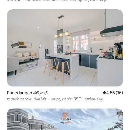
Pagedangan ನಲ್ಲಿ ಮನೆ
5 ರಲ್ಲಿ 4.56 ಸರ
4.56 (16)
ಆರಾಮದಾಯಕ ರೆಸಾರ್ಟ್ - ವಾನ್ಯಾ ಪಾರ್ಕ್ BSD | ಅಲೆಶಾ ಬ್ಲೂ