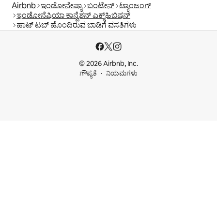
Airbnb
ಇಂಡೋನೇಷ್ಯಾ
ಬಂಟೇನ್
ಟ್ಯಾಂಜಂಗ್
ಇಂಡೋನೆಷಿಯಾ ಕಾನ್ವೆಶನ್ ಎಕ್ಸ್‌ಹಿಬಿಷನ್
ಹಾಟ್ ಟಬ್ ಹೊಂದಿರುವ ಬಾಡಿಗೆ ವಸತಿಗಳು
© 2026 Airbnb, Inc.
ಗೌಪ್ಯತೆ
ನಿಯಮಗಳು