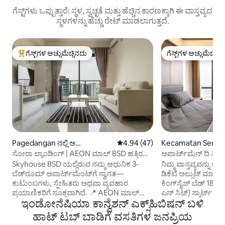
ಗೆಸ್ಟ್‌ಗಳು ಒಪ್ಪುತ್ತಾರೆ: ಸ್ಥಳ, ಸ್ವಚ್ಛತೆ ಮತ್ತು ಹೆಚ್ಚಿನ ಕಾರಣಕ್ಕಾಗಿ ಈ ವಾಸ್ತವ್ಯದ
ಸ್ಥಳಗಳನ್ನು ಹೆಚ್ಚು ರೇಟ್ ಮಾಡಲಾಗುತ್ತದೆ.
ಗೆಸ್ಟ್‌ಗಳ ಅಚ್ಚುಮೆಚ್ಚಿನದು
ಗೆಸ್ಟ್‌ಗಳ ಅಚ್ಚುಮೆಚ್ಚಿನ
ಗೆಸ್ಟ್‌ಗಳಿಗೆ ಅತಿ ಹೆಚ್ಚು ಅಚ್ಚುಮೆಚ್ಚಿನದು
ಗೆಸ್ಟ್‌ಗಳ ಅಚ್ಚುಮೆಚ್ಚಿನ
Pagedangan ನಲ್ಲಿ ಅ
5 ರಲ್ಲಿ 4.94 ಸರಾಸರಿ ರೇಟಿಂಗ್, 47 ವಿ
4.94 (47)
Kecamatan Serpo
ಪಾರ್ಟ್‌ಮಂಟ್
ನಲ್ಲಿ ಕಾಂಡೋ
ಸೋರಾ ಲ್ಯಾಂಡಿಂಗ್ | AEON ಮಾಲ್ BSD ಹತ್ತಿರ
ಅಪಾರ್ಟ್‌ಮೆನ್ ದಿ ಸ್ಮಿ
3BR
ಜೆಕೆಟಿ ಬಾಂಟೆನ್
Skyhouse BSD ಯಲ್ಲಿರುವ ನಮ್ಮ ಆಧುನಿಕ 3-
ನಿಮ್ಮ ವಾಸ್ತವ್ಯವನ್ನು ಆನ
ಬೆಡ್‌ರೂಮ್ ಅಪಾರ್ಟ್‌ಮೆಂಟ್‌ಗೆ ಸ್ವಾಗತ—
ಡಿಕೆಟಿ ಅಲ್ಸುಟ್ ಮಾಲ್ ಡ
ಕುಟುಂಬಗಳು, ಸ್ನೇಹಿತರು ಅಥವಾ ವ್ಯವಹಾರ
ಕಿಂಗ್‌ಸೈಜ್ ಬೆಡ್ 180x
ಪ್ರಯಾಣಿಕರಿಗೆ ಸೂಕ್ತವಾಗಿದೆ. 📍 AEON ಮಾಲ್
ಎನ್ ಸಿಟ್) ಸ್ಮಾರ್ಟ್ ಟ
ಇಂಡೋನೆಷಿಯಾ ಕಾನ್ವೆಶನ್ ಎಕ್ಸ್‌ಹಿಬಿಷನ್ ಬಳಿ
BSD ಗೆ 1-ನಿಮಿಷದ ನಡಿಗೆ ದೂರದಲ್ಲಿದೆ,
ನೆಟ್‌ಫ್ಲಿಕ್ಸ್, ವೆಟ್ವಿ, ಡಿ
ಹತ್ತಿರದಲ್ಲಿಯೇ ರೆಸ್ಟೋರೆಂಟ್‌ಗಳು, ಕೆಫೆಗಳು, ಸಿನೆಮಾ,
ಬಿಸಿ ಮತ್ತು ಶೀತವನ್ನು ಡಿ
ಹಾಟ್ ಟಬ್ ಬಾಡಿಗೆ ವಸತಿಗಳ ಜನಪ್ರಿಯ
ಶಾಪಿಂಗ್ ಮತ್ತು ದೈನಂದಿನ ಅಗತ್ಯ ವಸ್ತುಗಳ
ಸ್ಟೌ ಸೆಟ್ರಿಕಾ ವಾಟರ್‌ಹ