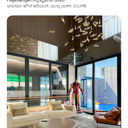
ಅನಾರ್ಟಾ ಹೌಸ್ ಹರಿಯನ್, ವಾನ್ಯಾ ಪಾರ್ಕ್ ಬಿಎಸ್‌ಡಿ