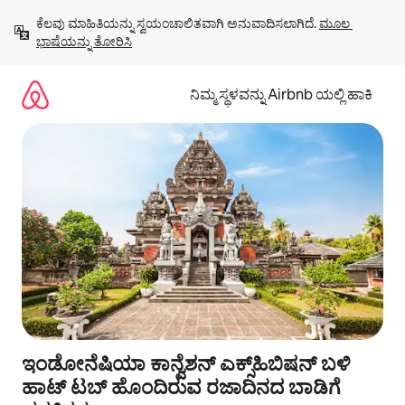
ವಿಷಯಕ್ಕೆ
ಕೆಲವು ಮಾಹಿತಿಯನ್ನು ಸ್ವಯಂಚಾಲಿತವಾಗಿ ಅನುವಾದಿಸಲಾಗಿದೆ. 
ಮೂಲ 
ಹೋಗಿ
ಭಾಷೆಯನ್ನು ತೋರಿಸಿ
ನಿಮ್ಮ ಸ್ಥಳವನ್ನು Airbnb ಯಲ್ಲಿ ಹಾಕಿ
ಇಂಡೋನೆಷಿಯಾ ಕಾನ್ವೆಶನ್ ಎಕ್ಸ್‌ಹಿಬಿಷನ್ ಬಳಿ
ಹಾಟ್ ಟಬ್ ಹೊಂದಿರುವ ರಜಾದಿನದ ಬಾಡಿಗೆ