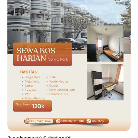
Pagedangan ನಲ್ಲಿ ಪ್ರೈವೇಟ್ ರೂಮ್