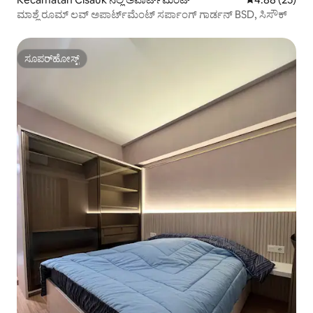
ಮಾಶ್ಲೆ ರೂಮ್ ಲವ್ ಅಪಾರ್ಟ್‌ಮೆಂಟ್ ಸರ್ಪಾಂಗ್ ಗಾರ್ಡನ್ BSD, ಸಿಸೌಕ್
ಸೂಪರ್‌ಹೋಸ್ಟ್
ಸೂಪರ್‌ಹೋಸ್ಟ್