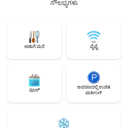
ಸೌಲಭ್ಯಗಳು
ಸೌಲಭ್ಯಗಳಿವೆ. ಹೊಸದಾಗಿ ನಿರ್ಮಿಸಲಾಗಿದೆ (2022), 1
ಸಿದ್ಧವಾಗಿದೆ ಅಲತ್ ಮಕನ್ ಡಾನ್ ಮಸಾಕ್
ಕ್ವೀನ್ ಬೆಡ್ ಮತ್ತು 2 ಸಿಂಗಲ್ ಬೆಡ್‌ಗಳನ್ನು
ಸಿದ್ಧವಾಗಿದೆ ಹೇರ್‌ಡ್ರ
ಹೊಂದಿರುವ 3 ಬೆಡ್‌ರೂಮ್‌ಗಳು, ಹವಾನಿಯಂತ್ರಣ,
ಅಡುಗೆಮನೆ ಸೆಟ್ ಮೇಜ
ವಾಷಿಂಗ್ ಮೆಷಿನ್ ಮತ್ತು ಸುಸಜ್ಜಿತ ಅಡುಗೆಮನೆ ಇದರ
ಪಾರ್ಕಿಂಗ್ ಮೊಬಿಲ್ 2 
ವೈಶಿಷ್ಟ್ಯವಾಗಿದೆ. 🏊 ಪೂಲ್, ಜಿಮ್, ಜಕುಝಿ ಮತ್ತು
ಉಚಿತ ಪಾರ್ಕಿಂಗ್ ಹೆಚ್ಚುವರ
ಸೌನಾಕ್ಕೆ ಪ್ರವೇಶ. 🔑 ಸ್ವಯಂ ಚೆಕ್-ಇನ್ ಮತ್ತು
ರೂಮ್‌ನಿಂದ ನೀವು ನ
ಸ್ಪಂದಿಸುವ ಹೋಸ್ಟ್. ಸ್ವಚ್ಛ ಮತ್ತು ಉತ್ತಮವಾಗಿ
ವೀಕ್ಷಿಸಿ ಇನ್ಫಿನಿಟಿ ಪೂಲ್ ಮತ
ನಿರ್ವಹಿಸಲಾಗಿದೆ, ಗರಿಷ್ಠ 4 ಗೆಸ್ಟ್‌ಗಳಿಗೆ ಸೂಕ್ತವಾಗಿದೆ.
ಮಾರ್ಮರ್ & ಪಾರ್ಕಿಟ
ಅಡುಗೆ ಮನೆ
ವೈಫೈ
ಧೂಮಪಾನ 🚫 ಮಾಡಬೇಡಿ.
ಆವರಣದಲ್ಲಿ ಉಚಿತ
ಪೂಲ್
ಪಾರ್ಕಿಂಗ್