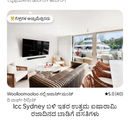
\ ದೃಶ್ಯದೊಳಗಿನ ಡಾರ್ಲಿಂಗ್ ಹಾರ್ಬರ್\
ಗೆಸ್ಟ್‌ಗಳ ಅಚ್ಚುಮೆಚ್ಚಿನದು
ಗೆಸ್ಟ್‌ಗಳಿಗೆ ಅತಿ ಹೆಚ್ಚು ಅಚ್ಚುಮೆಚ್ಚಿನದು
Woolloomooloo ನಲ್ಲಿ ಅಪಾರ್ಟ್‌ಮಂಟ್
5 ರಲ್ಲಿ 5.0 ಸರ
5.0 (40)
ದಿ ವಾರ್ಫ್ ರಿಟ್ರೀಟ್
Icc Sydney ಬಳಿ ಇತರ ಉತ್ತಮ ಐಷಾರಾಮಿ
ರಜಾದಿನದ ಬಾಡಿಗೆ ವಸತಿಗಳು