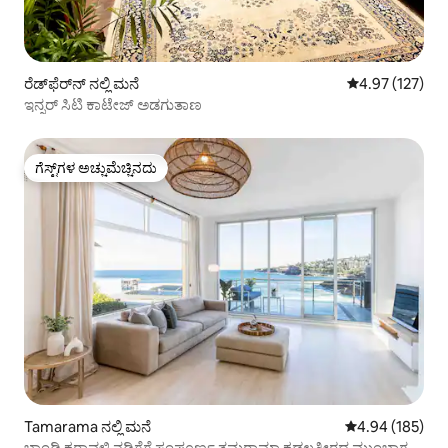
ರೆಡ್‌ಫೆರ್‌ನ್ ನಲ್ಲಿ ಮನೆ
5 ರಲ್ಲಿ 4.97 ಸರಾ
4.97 (127)
ಇನ್ನರ್ ಸಿಟಿ ಕಾಟೇಜ್ ಅಡಗುತಾಣ
ಗೆಸ್ಟ್‌ಗಳ ಅಚ್ಚುಮೆಚ್ಚಿನದು
ಗೆಸ್ಟ್‌ಗಳ ಅಚ್ಚುಮೆಚ್ಚಿನದು
Tamarama ನಲ್ಲಿ ಮನೆ
5 ರಲ್ಲಿ 4.94 ಸರಾ
4.94 (185)
ಬಾಂಡಿ ಕರಾವಳಿ ನಡಿಗೆಗೆ ಸಂಪೂರ್ಣ ತಮರಾಮಾ ಕಡಲತೀರದ ಮುಂಭಾಗ