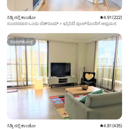
ಸಿಡ್ನಿ ನಲ್ಲಿ ಕಾಂಡೋ
5 ರಲ್ಲಿ 4.91 ಸರಾ
4.91 (222)
ಸುಂದರವಾದ ಒಂದು ಬೆಡ್‌ರೂಮ್ + ಇನ್ಫಿನಿಟಿ ಪೂಲ್‌ನೊಂದಿಗೆ ಅಧ್ಯಯನ
ಸೂಪರ್‌ಹೋಸ್ಟ್
ಸೂಪರ್‌ಹೋಸ್ಟ್
ಸಿಡ್ನಿ ನಲ್ಲಿ ಕಾಂಡೋ
5 ರಲ್ಲಿ 4.81 ಸರಾ
4.81 (435)