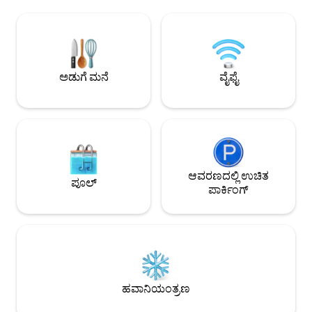
ಬೆರಗುಗೊಳಿಸುವ ಬಂದರು ಮತ್ತು ಸ್ಕೈಲೈನ್
ವಿಶಾಲವಾದ ಬೆಡ್‌ರೂಮ್ -
ವೀಕ್ಷಣೆಗಳನ್ನು ನೋಡಿ ಎಚ್ಚರಗೊಳ್ಳಿ, ಪ್ರತಿಯೊಂದು
ಗುಣಮಟ್ಟದ ಫಿನಿಶ್ ಹ
ಬೆಡ್‌ರೂಮ್‌ನಲ್ಲಿ ಟಿವಿ ಮತ್ತು ಬಿಲ್ಟ್-ಇನ್
ಬಾತ್‌ರೂಮ್ - ಆಂತರಿಕ 
ವಾರ್ಡ್‌ರೋಬ್ ಇದೆ. ಲೌಂಜ್‌ನಲ್ಲಿ Google TV
ಹವಾನಿಯಂತ್ರಣ - ಇಂಟರ್
ಲಭ್ಯವಿದೆ. ಸಿಡ್ನಿಯನ್ನು ಅನ್ವೇಷಿಸುವ ಒಂದು ದಿನದ
ಪ್ರವೇಶದೊಂದಿಗೆ ಸುರಕ್ಷಿ
ನಂತರ ನೀವು ಹಿಂತಿರುಗಲು ಇಷ್ಟಪಡುತ್ತೀರಿ ಎಂದು
ಚೆಕ್-ಇನ್ ದಿನಾಂಕದಂದು
ಅಡುಗೆ ಮನೆ
ವೈಫೈ
ನನಗೆ ಖಾತ್ರಿಯಿದೆ. ನೀವು ಎಂದಿಗೂ ಹೊರಡಲು
ಲಗೇಜ್ ಡ್ರಾಪ್ ಆಫ್ ಆಗು
ಬಯಸದಿರಬಹುದು!
ಆವರಣದಲ್ಲಿ ಉಚಿತ
ಪೂಲ್
ಪಾರ್ಕಿಂಗ್
ಹವಾನಿಯಂತ್ರಣ