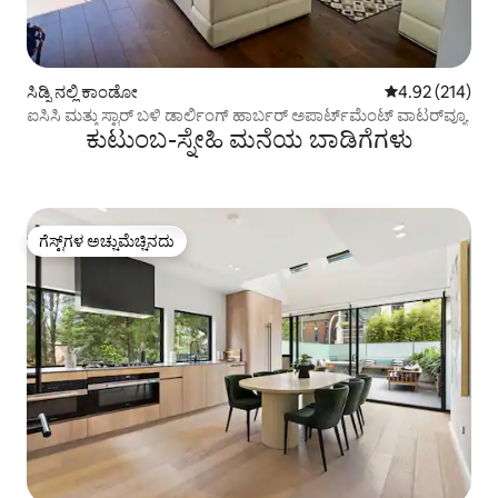
ಸಿಡ್ನಿ ನಲ್ಲಿ ಕಾಂಡೋ
5 ರಲ್ಲಿ 4.92 ಸರಾ
4.92 (214)
ಐಸಿಸಿ ಮತ್ತು ಸ್ಟಾರ್ ಬಳಿ ಡಾರ್ಲಿಂಗ್ ಹಾರ್ಬರ್ ಅಪಾರ್ಟ್‌ಮೆಂಟ್ ವಾಟರ್‌ವ್ಯೂ
ಕುಟುಂಬ-ಸ್ನೇಹಿ ಮನೆಯ ಬಾಡಿಗೆಗಳು
ಗೆಸ್ಟ್‌ಗಳ ಅಚ್ಚುಮೆಚ್ಚಿನದು
ಗೆಸ್ಟ್‌ಗಳ ಅಚ್ಚುಮೆಚ್ಚಿನದು