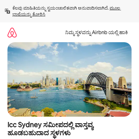
ವಿಷಯಕ್ಕೆ
ಕೆಲವು ಮಾಹಿತಿಯನ್ನು ಸ್ವಯಂಚಾಲಿತವಾಗಿ ಅನುವಾದಿಸಲಾಗಿದೆ. 
ಮೂಲ 
ಹೋಗಿ
ಭಾಷೆಯನ್ನು ತೋರಿಸಿ
ನಿಮ್ಮ ಸ್ಥಳವನ್ನು Airbnb ಯಲ್ಲಿ ಹಾಕಿ
Icc Sydney ಸಮೀಪದಲ್ಲಿ ವಾಸ್ತವ್ಯ
ಹೂಡಬಹುದಾದ ಸ್ಥಳಗಳು