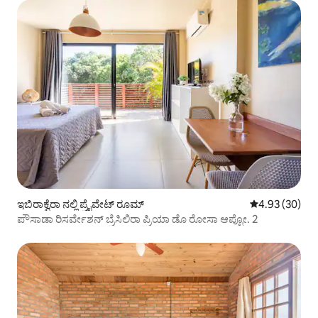
ಇಬಿರಾಕ್ವೆರಾ ನಲ್ಲಿ ಪ್ರೈವೇಟ್ ರೂಮ್
5 ರಲ್ಲಿ 4.93 ಸರ
4.93 (30)
ಪೌಸಾಡಾ ರಿಸರ್ವೇಶನ್ ಬ್ರೆಸಿಲಿರಾ ಪ್ರಿಯಾ ಡೊ ರೋಸಾ ಆಪ್ಟೋ. 2