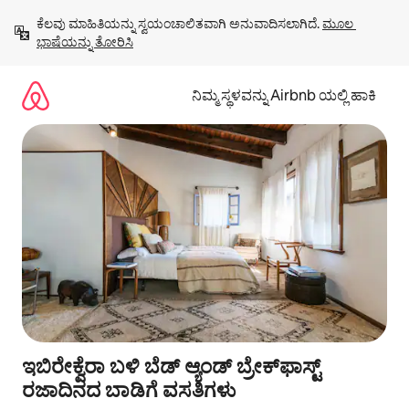
ವಿಷಯಕ್ಕೆ
ಕೆಲವು ಮಾಹಿತಿಯನ್ನು ಸ್ವಯಂಚಾಲಿತವಾಗಿ ಅನುವಾದಿಸಲಾಗಿದೆ. 
ಮೂಲ 
ಹೋಗಿ
ಭಾಷೆಯನ್ನು ತೋರಿಸಿ
ನಿಮ್ಮ ಸ್ಥಳವನ್ನು Airbnb ಯಲ್ಲಿ ಹಾಕಿ
ಇಬಿರೇಕ್ವೆರಾ ಬಳಿ ಬೆಡ್ ಆ್ಯಂಡ್ ಬ್ರೇಕ್‌ಫಾಸ್ಟ್‌
ರಜಾದಿನದ ಬಾಡಿಗೆ ವಸತಿಗಳು