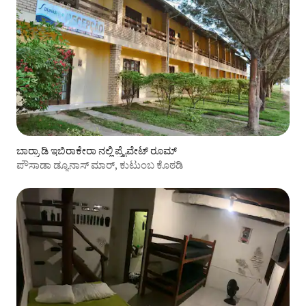
ಬಾರ್ರಾ ಡಿ ಇಬಿರಾಕೇರಾ ನಲ್ಲಿ ಪ್ರೈವೇಟ್ ರೂಮ್
ಪೌಸಾಡಾ ಡ್ಯೂನಾಸ್ ಮಾರ್, ಕುಟುಂಬ ಕೊಠಡಿ