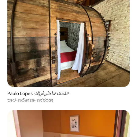
Paulo Lopes ನಲ್ಲಿ ಪ್ರೈವೇಟ್ ರೂಮ್
ಚಾಲೆ-ಜಟೋಬಾ-ಜಕರಂಡಾ