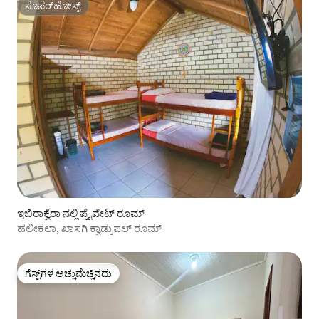
ಸೂಪರ್‌ಹೋಸ್ಟ್
ಸೂಪರ್‌ಹೋಸ್ಟ್
ಇಬಿರಾಕ್ವೆರಾ ನಲ್ಲಿ ಪ್ರೈವೇಟ್ ರೂಮ್
ಹಲೀಕಲಾ, ಖಾಸಗಿ ಕ್ವಾಡ್ರುಪಲ್ ರೂಮ್
ಗೆಸ್ಟ್‌ಗಳ ಅಚ್ಚುಮೆಚ್ಚಿನದು
ಗೆಸ್ಟ್‌ಗಳ ಅಚ್ಚುಮೆಚ್ಚಿನದು