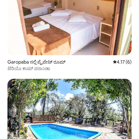
Garopaba ನಲ್ಲಿ ಪ್ರೈವೇಟ್ ರೂಮ್
5 ರಲ್ಲಿ 4.17 
4.17 (6)
ಟೆರಿಯೊ ಕಾಮ್ ವರಾಂಡಾ