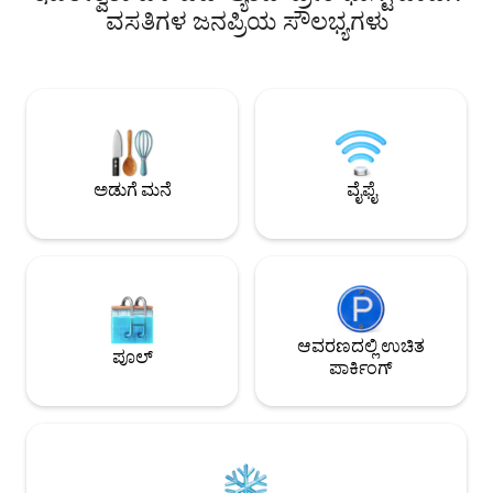
ನಮ್ಮ ಸ್ಥಳವು ಪ್ರಕೃತಿಯಿಂದ ಆವೃತವಾದ ರಚನೆಯನ್ನು
ಕ್ಕೂ ಹೆಚ್ಚು ಚಾನಲ್‌ಗಳಿ
ವಸತಿಗಳ ಜನಪ್ರಿಯ ಸೌಲಭ್ಯಗಳು
ಹೊಂದಿದೆ, ಕಡಲತೀರದ ಅಲಂಕಾರದೊಂದಿಗೆ, ಈ
ಇತ್ಯಾದಿ. ಚುರ್ರಾಸ್ಕ್ವೇರಾ 
ಪ್ರದೇಶಕ್ಕೆ ಸಂಪೂರ್ಣವಾಗಿ ಪ್ರಸ್ತುತವಾಗಿದೆ. ಇದಲ್ಲದೆ,
ನೆಟ್‌ವರ್ಕ್‌ಗಳು... 6 
ನಮ್ಮ ಟೆರೇಸ್‌ನಲ್ಲಿ ಹೈಡ್ರೋ ಹೊಂದಿರುವ ಸುಂದರವಾದ
ಉತ್ತಮ ಚಿಮರಾವೊ ಇತ್ಯ
ಜಾಕುಝಿ, ವಿಶೇಷ ಸೌಲಭ್ಯಗಳು, ಐಷಾರಾಮಿ
ನಾವು ನಿಮಗಾಗಿ ಕಾಯುತ
ಸೂಟ್‌ಗಳು ಮತ್ತು ರುಚಿಕರವಾದ ಉಪಹಾರವನ್ನು
😍 ನನಗೆ WhatsApp ನಲ
ನಾವು ಹೊಂದಿದ್ದೇವೆ.
ಅಡುಗೆ ಮನೆ
ವೈಫೈ
ಆವರಣದಲ್ಲಿ ಉಚಿತ
ಪೂಲ್
ಪಾರ್ಕಿಂಗ್