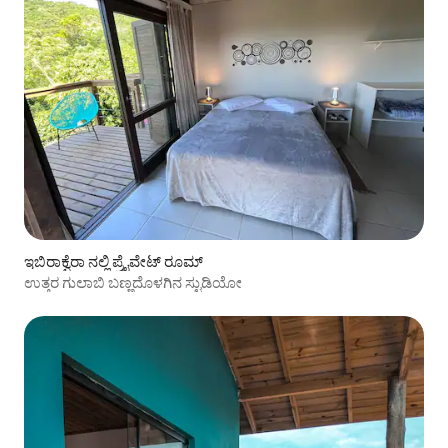
ಇಬಿರಾಕ್ವೆರಾ ನಲ್ಲಿ ಪ್ರೈವೇಟ್ ರೂಮ್
ಉತ್ತರ ಗುಲಾಬಿ ಬಣ್ಣದೊಳಗಿನ ಸ್ಟುಡಿಯೋ