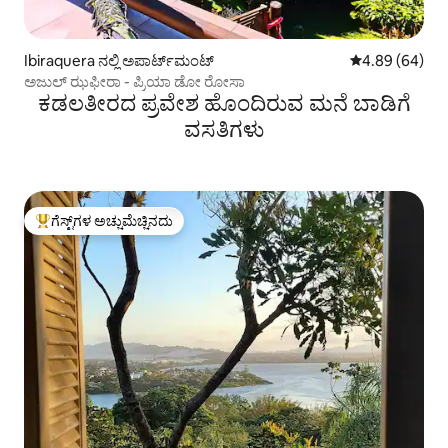
Ibiraquera ನಲ್ಲಿ ಅಪಾರ್ಟ್‌ಮಂಟ್
5 ರಲ್ಲಿ 4.89 ಸರ
4.89 (64)
ಅಜುಲ್ ಝಫೀರಾ - ಪ್ರಿಯಾ ಡೋ ರೋಸಾ
ಕಡಲತೀರದ ಪ್ರವೇಶ ಹೊಂದಿರುವ ಮನೆ ಬಾಡಿಗೆ
ವಸತಿಗಳು
ಗೆಸ್ಟ್‌ಗಳ ಅಚ್ಚುಮೆಚ್ಚಿನದು
ಗೆಸ್ಟ್‌ಗಳಿಗೆ ಅತಿ ಹೆಚ್ಚು ಅಚ್ಚುಮೆಚ್ಚಿನದು