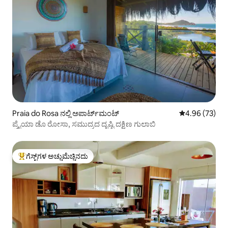
Praia do Rosa ನಲ್ಲಿ ಅಪಾರ್ಟ್‌ಮಂಟ್
5 ರಲ್ಲಿ 4.96 ಸರ
4.96 (73)
ಪ್ರೈಯಾ ಡೊ ರೋಸಾ, ಸಮುದ್ರದ ದೃಷ್ಟಿ ದಕ್ಷಿಣ ಗುಲಾಬಿ
ಗೆಸ್ಟ್‌ಗಳ ಅಚ್ಚುಮೆಚ್ಚಿನದು
ಗೆಸ್ಟ್‌ಗಳಿಗೆ ಅತಿ ಹೆಚ್ಚು ಅಚ್ಚುಮೆಚ್ಚಿನದು