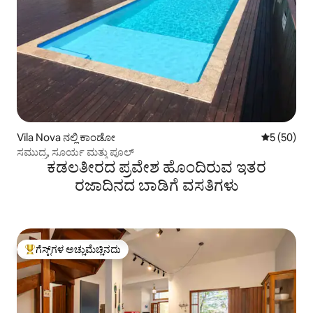
Vila Nova ನಲ್ಲಿ ಕಾಂಡೋ
5 ರಲ್ಲಿ 5 ಸರ
5 (50)
ಸಮುದ್ರ, ಸೂರ್ಯ ಮತ್ತು ಪೂಲ್
ಕಡಲತೀರದ ಪ್ರವೇಶ ಹೊಂದಿರುವ ಇತರ
ರಜಾದಿನದ ಬಾಡಿಗೆ ವಸತಿಗಳು
ಗೆಸ್ಟ್‌ಗಳ ಅಚ್ಚುಮೆಚ್ಚಿನದು
ಗೆಸ್ಟ್‌ಗಳಿಗೆ ಅತಿ ಹೆಚ್ಚು ಅಚ್ಚುಮೆಚ್ಚಿನದು