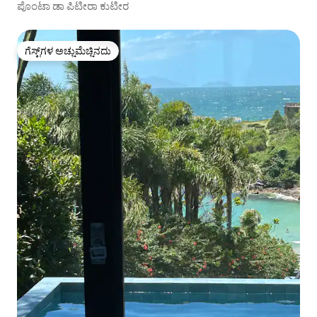
ಪೊಂಟಾ ಡಾ ಪಿಟೀರಾ ಕುಟೀರ
ಗೆಸ್ಟ್‌ಗಳ ಅಚ್ಚುಮೆಚ್ಚಿನದು
ಗೆಸ್ಟ್‌ಗಳ ಅಚ್ಚುಮೆಚ್ಚಿನದು