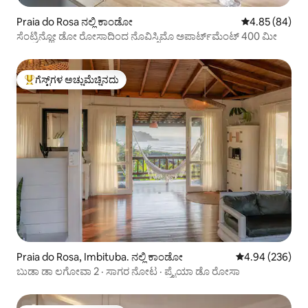
Praia do Rosa ನಲ್ಲಿ ಕಾಂಡೋ
5 ರಲ್ಲಿ 4.85 ಸರ
4.85 (84)
ಸೆಂಟ್ರಿನ್ಹೋ ಡೋ ರೋಸಾದಿಂದ ನೊವಿಸ್ಸಿಮೊ ಅಪಾರ್ಟ್‌ಮೆಂಟ್ 400 ಮೀ
ಗೆಸ್ಟ್‌ಗಳ ಅಚ್ಚುಮೆಚ್ಚಿನದು
ಗೆಸ್ಟ್‌ಗಳಿಗೆ ಅತಿ ಹೆಚ್ಚು ಅಚ್ಚುಮೆಚ್ಚಿನದು
Praia do Rosa, Imbituba. ನಲ್ಲಿ ಕಾಂಡೋ
5 ರಲ್ಲಿ 4.94 ಸರಾ
4.94 (236)
ಬುಡಾ ಡಾ ಲಗೋವಾ 2 · ಸಾಗರ ನೋಟ · ಪ್ರೈಯಾ ಡೊ ರೋಸಾ