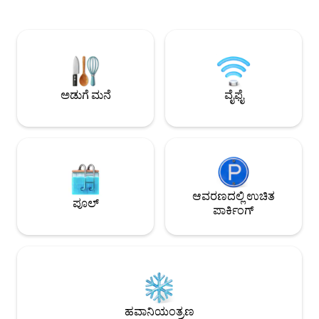
ಶಾಂತತೆಯನ್ನು ಹೊಂದಿದೆ. Ibirahill ಮೂರು ಸ್ವತಂತ್ರ
ಕಿಟಕಿಗಳು ಒಳಾಂಗಣ ಸ್ಥಳ
ಮನೆಗಳಿಂದ ಮಾಡಲ್ಪಟ್ಟ ವಿರಾಮ ತಾಣವಾಗಿದೆ —
ಭೂದೃಶ್ಯದೊಂದಿಗೆ ಸಂಯ
Galeria, Atelier ಮತ್ತು Bajau — ಪ್ರತಿಯೊಂದೂ
ಹಸಿರಿನಿಂದ ಮುಳುಗಿರುವ
ತನ್ನದೇ ಆದ ವಾಸ್ತುಶಿಲ್ಪದ ಗುರುತು, ಸ್ವತಂತ್ರ
ಎಲ್ಲಾ ಬೆಡ್‌ರೂಮ್‌ಗಳಲ
ಪ್ರವೇಶದ್ವಾರ ಮತ್ತು ಖಾಸಗಿ ಹೊರಾಂಗಣ ಪ್ರದೇಶವನ್ನು
ಹಾಸಿಗೆ ಮತ್ತು ಸ್ನಾನದ ಲಿ
ಹೊಂದಿದೆ. ನಾವು ಈಜುಕೊಳ, ಡೆಕ್, ಲಿವಿಂಗ್ ರೂಮ್
ಅಡುಗೆಮನೆಯು ನಿಮ್ಮ ವ
ಅಥವಾ ಅಡುಗೆಮನೆಯನ್ನು ಗೆಸ್ಟ್‌ಗಳ ನಡುವೆ
ಮತ್ತು ನಿಮ್ಮ ಕುಟುಂಬಕ್
ಅಡುಗೆ ಮನೆ
ವೈಫೈ
ಹಂಚಿಕೊಳ್ಳುವುದಿಲ್ಲ.
ಖಚಿತಪಡಿಸುತ್ತದೆ.
ಆವರಣದಲ್ಲಿ ಉಚಿತ
ಪೂಲ್
ಪಾರ್ಕಿಂಗ್
ಹವಾನಿಯಂತ್ರಣ