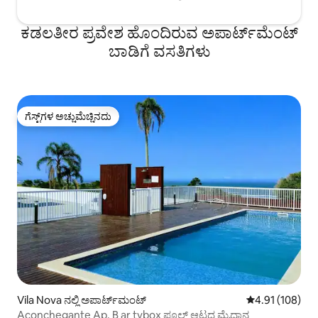
ಕಡಲತೀರ ಪ್ರವೇಶ ಹೊಂದಿರುವ ಅಪಾರ್ಟ್‌ಮೆಂಟ್
ಬಾಡಿಗೆ ವಸತಿಗಳು
ಗೆಸ್ಟ್‌ಗಳ ಅಚ್ಚುಮೆಚ್ಚಿನದು
ಗೆಸ್ಟ್‌ಗಳ ಅಚ್ಚುಮೆಚ್ಚಿನದು
Vila Nova ನಲ್ಲಿ ಅಪಾರ್ಟ್‌ಮಂಟ್
5 ರಲ್ಲಿ 4.91 ಸರಾ
4.91 (108)
Aconchegante Ap. B ar tvbox ಪೂಲ್ ಆಟದ ಮೈದಾನ