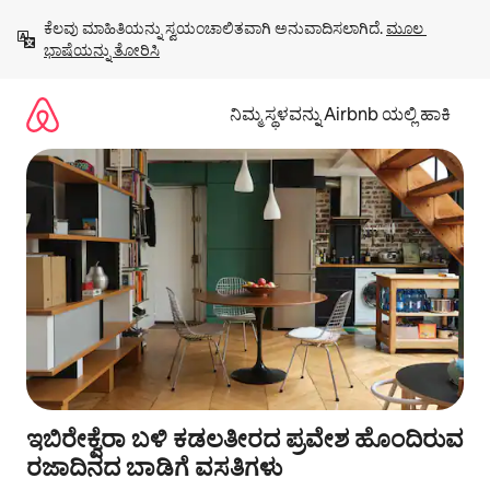
ವಿಷಯಕ್ಕೆ
ಕೆಲವು ಮಾಹಿತಿಯನ್ನು ಸ್ವಯಂಚಾಲಿತವಾಗಿ ಅನುವಾದಿಸಲಾಗಿದೆ. 
ಮೂಲ 
ಹೋಗಿ
ಭಾಷೆಯನ್ನು ತೋರಿಸಿ
ನಿಮ್ಮ ಸ್ಥಳವನ್ನು Airbnb ಯಲ್ಲಿ ಹಾಕಿ
ಇಬಿರೇಕ್ವೆರಾ ಬಳಿ ಕಡಲತೀರದ ಪ್ರವೇಶ ಹೊಂದಿರುವ
ರಜಾದಿನದ ಬಾಡಿಗೆ ವಸತಿಗಳು