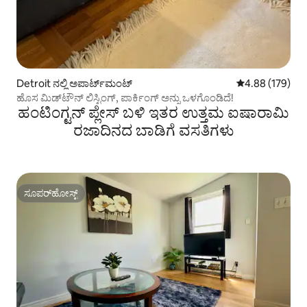
Detroit ನಲ್ಲಿ ಅಪಾರ್ಟ್‌ಮಂಟ್
5 ರಲ್ಲಿ 4.88 ಸರಾ
4.88 (179)
ಹೊಸ ಮಿಡ್‌ಟೌನ್ ಲಿಸ್ಟಿಂಗ್, ಪಾರ್ಕಿಂಗ್ ಅನ್ನು ಒಳಗೊಂಡಿದೆ!
ಹಂಟಿಂಗ್ಟನ್ ಪ್ಲೇಸ್ ಬಳಿ ಇತರ ಉತ್ತಮ ಐಷಾರಾಮಿ
ರಜಾದಿನದ ಬಾಡಿಗೆ ವಸತಿಗಳು
ಸೂಪರ್‌ಹೋಸ್ಟ್
ಸೂಪರ್‌ಹೋಸ್ಟ್