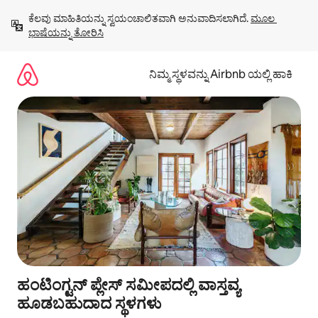
ವಿಷಯಕ್ಕೆ
ಕೆಲವು ಮಾಹಿತಿಯನ್ನು ಸ್ವಯಂಚಾಲಿತವಾಗಿ ಅನುವಾದಿಸಲಾಗಿದೆ. 
ಮೂಲ 
ಹೋಗಿ
ಭಾಷೆಯನ್ನು ತೋರಿಸಿ
ನಿಮ್ಮ ಸ್ಥಳವನ್ನು Airbnb ಯಲ್ಲಿ ಹಾಕಿ
ಹಂಟಿಂಗ್ಟನ್ ಪ್ಲೇಸ್ ಸಮೀಪದಲ್ಲಿ ವಾಸ್ತವ್ಯ
ಹೂಡಬಹುದಾದ ಸ್ಥಳಗಳು