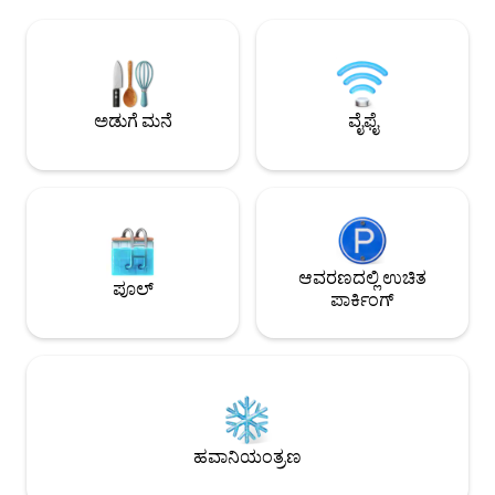
ಆನಂದಿಸಿ. ಆಳವಾದ ಬಾತ್‌ಟಬ್‌ನಲ್ಲಿ ವಿಶ್ರಾಂತಿ
ಹೆಜ್ಜೆಗಳ ದೂರದಲ್ಲಿದೆ 
ಪಡೆಯಿರಿ ಅಥವಾ ದೊಡ್ಡ ಡೆಕ್, ಹಾಟ್ ಟಬ್, ನೈಸರ್ಗಿಕ
ಮತ್ತು ಆಕರ್ಷಣೆಗಳಿಗೆ ಸ್ವ
ಅನಿಲ BBQ, ಪ್ಯಾಟಿಯೋ ಪೀಠೋಪಕರಣಗಳು ಮತ್ತು
ಇದು ಹೊಸ ಲಿಸ್ಟಿಂಗ್ ಆ
ಸುಂದರವಾದ ಬೆಳಕನ್ನು ಹೊಂದಿರುವ ಹಿತಕರವಾದ
ದಶಕಕ್ಕೂ ಹೆಚ್ಚು ಕಾಲದಿಂ
ಹಿತ್ತಲಿನಲ್ಲಿ ವಿಶ್ರಾಂತಿ ಪಡೆಯಿರಿ. ರಾತ್ರಿಯಲ್ಲಿ, ಎರಡು
ಸಂದರ್ಶಕರನ್ನು ಹೋಸ್ಟ್ ಮ
ಐಷಾರಾಮಿ ಕ್ವೀನ್ ಸೈಜ್ ಹಾಸಿಗೆಗಳು ಮತ್ತು
ಲಾಫ್ಟ್‌ಗಳನ್ನು Airbn
ಅಡುಗೆ ಮನೆ
ವೈಫೈ
ಆರಾಮದಾಯಕ ಕ್ವೀನ್ ದಿಂಬುಗಳ ಮೇಲೆ
ನಲ್ಲಿ ಪ್ರದರ್ಶಿಸಲಾಗಿದೆ.
ಆರಾಮವಾಗಿ ವಿಶ್ರಾಂತಿ ಪಡೆಯಿರಿ.
ಆವರಣದಲ್ಲಿ ಉಚಿತ
ಪೂಲ್
ಪಾರ್ಕಿಂಗ್
ಹವಾನಿಯಂತ್ರಣ