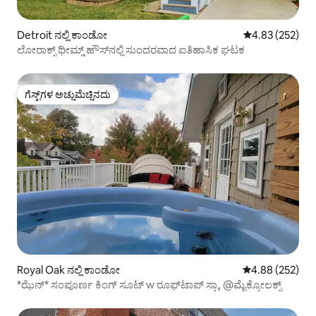
Detroit ನಲ್ಲಿ ಕಾಂಡೋ
5 ರಲ್ಲಿ 4.83 ಸರಾ
4.83 (252)
ಲೋರಾಕ್ಸ್ ಥೀಮ್ಡ್ ಹೌಸ್‌ನಲ್ಲಿ ಸುಂದರವಾದ ಐತಿಹಾಸಿಕ ಘಟಕ
ಗೆಸ್ಟ್‌ಗಳ ಅಚ್ಚುಮೆಚ್ಚಿನದು
ಗೆಸ್ಟ್‌ಗಳ ಅಚ್ಚುಮೆಚ್ಚಿನದು
Royal Oak ನಲ್ಲಿ ಕಾಂಡೋ
5 ರಲ್ಲಿ 4.88 ಸರಾ
4.88 (252)
*ಝೆನ್* ಸಂಪೂರ್ಣ ಕಿಂಗ್ ಸೂಟ್ w ರೂಫ್‌ಟಾಪ್ ಸ್ಪಾ, @ಮೈಕ್ರೋಲಕ್ಸ್