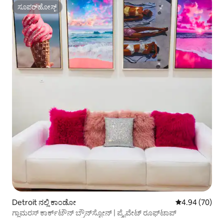
ಸೂಪರ್‌ಹೋಸ್ಟ್
ಸೂಪರ್‌ಹೋಸ್ಟ್
Detroit ನಲ್ಲಿ ಕಾಂಡೋ
5 ರಲ್ಲಿ 4.94 ಸರ
4.94 (70)
ಗ್ಲಾಮರಸ್ ಕಾರ್ಕ್‌ಟೌನ್ ಬ್ರೌನ್‌ಸ್ಟೋನ್ | ಪ್ರೈವೇಟ್ ರೂಫ್‌ಟಾಪ್