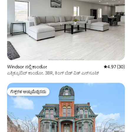
Windsor ನಲ್ಲಿ ಕಾಂಡೋ
5 ರಲ್ಲಿ 4.97 ಸರ
4.97 (30)
ಎಕ್ಸಿಕ್ಯೂಟಿವ್ ಕಾಂಡೋ. 3BR, ಕಿಂಗ್ ಬೆಡ್ ವಿತ್ ಎನ್‌ಸೂಟ್
ಗೆಸ್ಟ್‌ಗಳ ಅಚ್ಚುಮೆಚ್ಚಿನದು
ಗೆಸ್ಟ್‌ಗಳ ಅಚ್ಚುಮೆಚ್ಚಿನದು