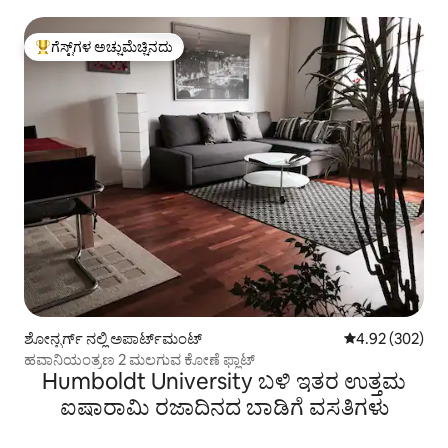
ಗೆಸ್ಟ್‌ಗಳ ಅಚ್ಚುಮೆಚ್ಚಿನದು
ಗೆಸ್ಟ್‌ಗಳಿಗೆ ಅತಿ ಹೆಚ್ಚು ಅಚ್ಚುಮೆಚ್ಚಿನದು
ಶೋನ್ಬರ್ಗ್ ನಲ್ಲಿ ಅಪಾರ್ಟ್‌ಮಂಟ್
5 ರಲ್ಲಿ 4.92 ಸರಾ
4.92 (302)
ಹವಾನಿಯಂತ್ರಣ 2 ಮಲಗುವ ಕೋಣೆ ಫ್ಲಾಟ್
Humboldt University ಬಳಿ ಇತರ ಉತ್ತಮ
ಐಷಾರಾಮಿ ರಜಾದಿನದ ಬಾಡಿಗೆ ವಸತಿಗಳು