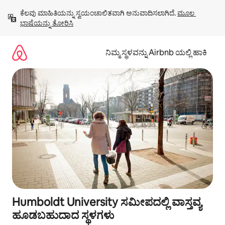
ವಿಷಯಕ್ಕೆ
ಕೆಲವು ಮಾಹಿತಿಯನ್ನು ಸ್ವಯಂಚಾಲಿತವಾಗಿ ಅನುವಾದಿಸಲಾಗಿದೆ. 
ಮೂಲ 
ಹೋಗಿ
ಭಾಷೆಯನ್ನು ತೋರಿಸಿ
ನಿಮ್ಮ ಸ್ಥಳವನ್ನು Airbnb ಯಲ್ಲಿ ಹಾಕಿ
Humboldt University ಸಮೀಪದಲ್ಲಿ ವಾಸ್ತವ್ಯ
ಹೂಡಬಹುದಾದ ಸ್ಥಳಗಳು