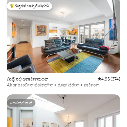
ಗೆಸ್ಟ್‌ಗಳ ಅಚ್ಚುಮೆಚ್ಚಿನದು
ಗೆಸ್ಟ್‌ಗಳಿಗೆ ಅತಿ ಹೆಚ್ಚು ಅಚ್ಚುಮೆಚ್ಚಿನದು
ಮಿಟ್ಟೆ ನಲ್ಲಿ ಅಪಾರ್ಟ್‌ಮಂಟ್
5 ರಲ್ಲಿ 4.95 ಸರಾ
4.95 (374)
Airbnb ಬರ್ಲಿನ್ ಪೆಂಟ್‌ಹೌಸ್ + ರೂಫ್ ಟೆರೇಸ್ + ಪಾರ್ಕಿಂಗ್!
ಸೂಪರ್‌ಹೋಸ್ಟ್
ಸೂಪರ್‌ಹೋಸ್ಟ್