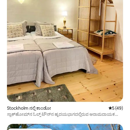
Stockholm ನಲ್ಲಿ ಕಾಂಡೋ
5 ರಲ್ಲಿ 5 ಸರ
5 (49)
ಸ್ಟಾಕ್‌ಹೋಮ್‌ನ ಓಲ್ಡ್ ಟೌನ್‌ನ ಹೃದಯಭಾಗದಲ್ಲಿರುವ ಆರಾಮದಾಯಕ
ಅಪಾರ್ಟ್‌ಮೆಂಟ್