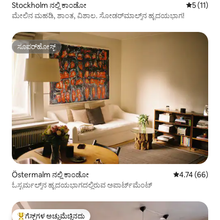
Stockholm ನಲ್ಲಿ ಕಾಂಡೋ
5 ರಲ್ಲಿ 5 ಸ
5 (11)
ಮೇಲಿನ ಮಹಡಿ, ಶಾಂತ, ವಿಶಾಲ. ಸೋಡರ್‌ಮಾಲ್ಮ್‌ನ ಹೃದಯಭಾಗ!
ಸೂಪರ್‌ಹೋಸ್ಟ್
ಸೂಪರ್‌ಹೋಸ್ಟ್
Östermalm ನಲ್ಲಿ ಕಾಂಡೋ
5 ರಲ್ಲಿ 4.74 ಸರ
4.74 (66)
ಓಸ್ಟರ್ಮಲ್ಮ್‌ನ ಹೃದಯಭಾಗದಲ್ಲಿರುವ ಅಪಾರ್ಟ್‌ಮೆಂಟ್
ಗೆಸ್ಟ್‌ಗಳ ಅಚ್ಚುಮೆಚ್ಚಿನದು