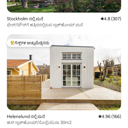
Stockholm ನಲ್ಲಿ ಮನೆ
5 ರಲ್ಲಿ 4.8 ಸರಾ
4.8 (307)
ಫೇರ್/ಟೌನ್‌ಗೆ ಹತ್ತಿರದಲ್ಲಿರುವ ಸ್ಟಾಕ್‌ಹೋಮ್ ಮನೆ
ಗೆಸ್ಟ್‌ಗಳ ಅಚ್ಚುಮೆಚ್ಚಿನದು
ಗೆಸ್ಟ್‌ಗಳಿಗೆ ಅತಿ ಹೆಚ್ಚು ಅಚ್ಚುಮೆಚ್ಚಿನದು
Helenelund ನಲ್ಲಿ ಮನೆ
5 ರಲ್ಲಿ 4.96 ಸರಾ
4.96 (166)
ಹಸ್ ಸ್ಟಾಕ್‌ಹೋಮ್/ಸೊಲ್ಲೆಂಟುನಾ 30m2