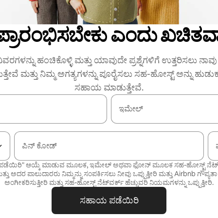
 ಪ್ರಾರಂಭಿಸಬೇಕು ಎಂದು ಖಚಿತವಾ
ಿವರಗಳನ್ನು ಹಂಚಿಕೊಳ್ಳಿ ಮತ್ತು ಯಾವುದೇ ಪ್ರಶ್ನೆಗಳಿಗೆ ಉತ್ತರಿಸಲು ನಾವು ನ
ುತ್ತೇವೆ ಮತ್ತು ನಿಮ್ಮ ಅಗತ್ಯಗಳನ್ನು ಪೂರೈಸಲು ಸಹ-ಹೋಸ್ಟ್ ಅನ್ನು ಹುಡು
ಸಹಾಯ ಮಾಡುತ್ತೇವೆ.
ಇಮೇಲ್
ಪಿನ್ ಕೋಡ್
ಡೆಯಿರಿ" ಆಯ್ಕೆ ಮಾಡುವ ಮೂಲಕ, ಇಮೇಲ್ ಅಥವಾ ಫೋನ್ ಮೂಲಕ ಸಹ-ಹೋಸ್ಟ್ ನೆಟ್‌ವರ್
್ತು ಅದರ ಪಾಲುದಾರರು ನಿಮ್ಮನ್ನು ಸಂಪರ್ಕಿಸಲು ನೀವು ಒಪ್ಪುತ್ತೀರಿ ಮತ್ತು Airbnb
ಗೌಪ್ಯತಾ
ಅಂಗೀಕರಿಸುತ್ತೀರಿ ಮತ್ತು
ಸಹ-ಹೋಸ್ಟ್ ನೆಟ್‌ವರ್ಕ್ ಹೆಚ್ಚುವರಿ ನಿಯಮಗಳನ್ನು
ಒಪ್ಪುತ್ತೀರಿ.
ಸಹಾಯ ಪಡೆಯಿರಿ