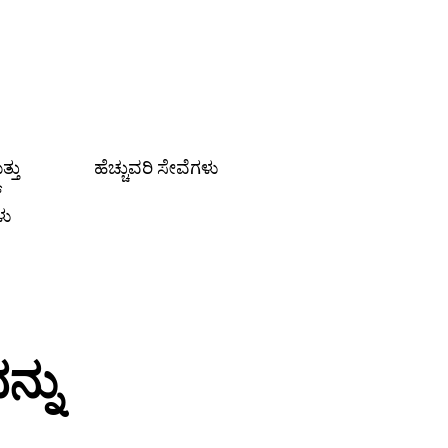
್ತು
ಹೆಚ್ಚುವರಿ ಸೇವೆಗಳು
್
ಳು
್ನು