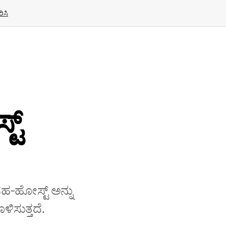
ಿಸಿ
ಟ್
 ಸಹ‑ಹೋಸ್ಟ್ ಅನ್ನು
ಿಸುತ್ತದೆ.