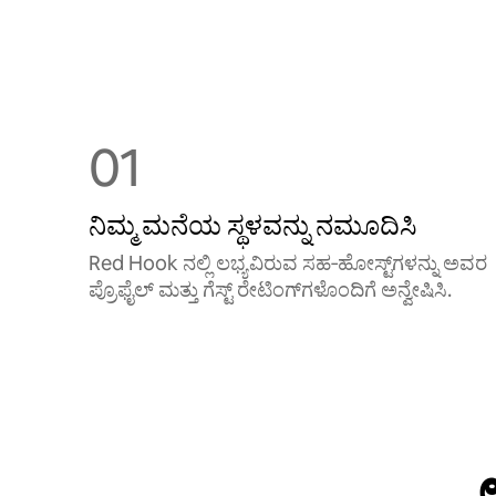
01
ನಿಮ್ಮ ಮನೆಯ ಸ್ಥಳವನ್ನು ನಮೂದಿಸಿ
Red Hook ನಲ್ಲಿ ಲಭ್ಯವಿರುವ ಸಹ‑ಹೋಸ್ಟ್‌ಗಳನ್ನು ಅವರ
ಪ್ರೊಫೈಲ್ ಮತ್ತು ಗೆಸ್ಟ್ ರೇಟಿಂಗ್‌ಗಳೊಂದಿಗೆ ಅನ್ವೇಷಿಸಿ.