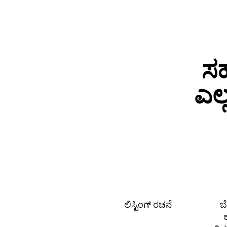
ಸಹ
ಎಲ
ಲಿಸ್ಟಿಂಗ್ ರಚನೆ
ಬ