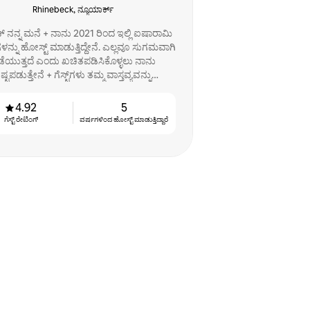
Rhinebeck, ನ್ಯೂಯಾರ್ಕ್
ೆಕ್ ನನ್ನ ಮನೆ + ನಾನು 2021 ರಿಂದ ಇಲ್ಲಿ ಐಷಾರಾಮಿ
ಳನ್ನು ಹೋಸ್ಟ್ ಮಾಡುತ್ತಿದ್ದೇನೆ. ಎಲ್ಲವೂ ಸುಗಮವಾಗಿ
ೆಯುತ್ತದೆ ಎಂದು ಖಚಿತಪಡಿಸಿಕೊಳ್ಳಲು ನಾನು
ಷ್ಟಪಡುತ್ತೇನೆ + ಗೆಸ್ಟ್‌ಗಳು ತಮ್ಮ ವಾಸ್ತವ್ಯವನ್ನು
ಆನಂದಿಸಬಹುದು!
4.92
5
ಗೆಸ್ಟ್ ರೇಟಿಂಗ್
ವರ್ಷಗಳಿಂದ ಹೋಸ್ಟ್ ‌ಮಾಡುತ್ತಿದ್ದಾರೆ