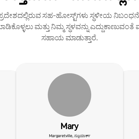
 ಪ್ರದೇಶದಲ್ಲಿರುವ ಸಹ‑ಹೋಸ್ಟ್‌ಗಳು ಸ್ಥಳೀಯ ನಿಬಂಧನೆ
ಡಿಕೊಳ್ಳಲು ಮತ್ತು ನಿಮ್ಮ ಸ್ಥಳವನ್ನು ಎದ್ದುಕಾಣುವಂತ
ಸಹಾಯ ಮಾಡುತ್ತಾರೆ.
Mary
Margaretville, ನ್ಯೂಯಾರ್ಕ್