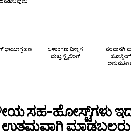
ಗದಿಪಡಿಸುವುದು
ಿಂಗ್ ಛಾಯಾಗ್ರಹಣ
ಒಳಾಂಗಣ ವಿನ್ಯಾಸ
ಪರವಾನಗಿ ಮತ
ಮತ್ತು ಸ್ಟೈಲಿಂಗ್
ಹೋಸ್ಟಿಂಗ
ಅನುಮತಿಗ
ಥಳೀಯ ಸಹ‑ಹೋಸ್ಟ್‌ಗಳು ಇದನ
ಉತ್ತಮವಾಗಿ ಮಾಡಬಲ್ಲರು