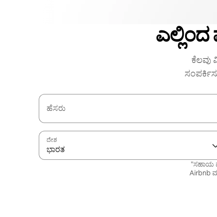
ಎಲ್ಲಿಂದ
ಕೆಲವು ವ
ಸಂಪರ್ಕಿಸ
ಹೆಸರು
ದೇಶ
ಭಾರತ
"ಸಹಾಯ ಪ
Airbnb ಮತ