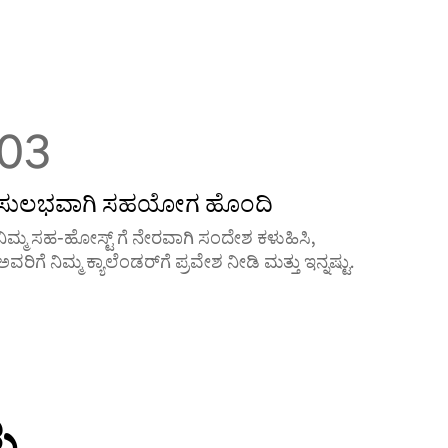
03
ಸುಲಭವಾಗಿ ಸಹಯೋಗ ಹೊಂದಿ
ನಿಮ್ಮ ಸಹ-ಹೋಸ್ಟ್ ‌ಗೆ ನೇರವಾಗಿ ಸಂದೇಶ ಕಳುಹಿಸಿ,
ಅವರಿಗೆ ನಿಮ್ಮ ಕ್ಯಾಲೆಂಡರ್‌‌ಗೆ ಪ್ರವೇಶ ನೀಡಿ ಮತ್ತು ಇನ್ನಷ್ಟು.
ು