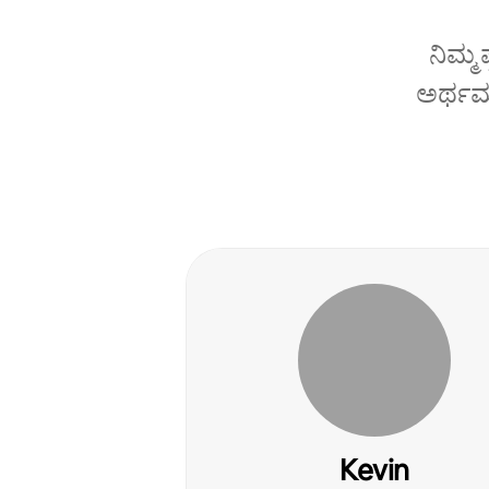
ನಿಮ್ಮ
ಅರ್ಥಮಾ
Kevin