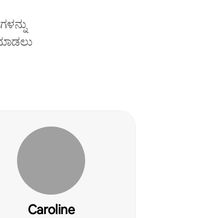
ಗಳನ್ನು
ೆ ಮಾಡಲು
Caroline