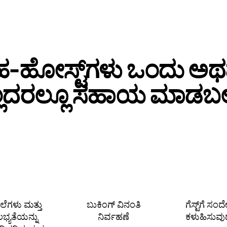
‑ಹೋಸ್ಟ್‌ಗಳು ಒಂದು ಅ
್ಲದರಲ್ಲೂ ಸಹಾಯ ಮಾಡಬಲ್
ೆಲೆಗಳು ಮತ್ತು
ಬುಕಿಂಗ್ ವಿನಂತಿ
ಗೆಸ್ಟ್‌ಗೆ ಸಂ
ಲಭ್ಯತೆಯನ್ನು
ನಿರ್ವಹಣೆ
ಕಳುಹಿಸುವು