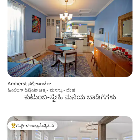
Amherst ನಲ್ಲಿ ಕಾಂಡೋ
ಹೀಲಿಂಗ್ ರಿಟ್ರೀಟ್ ಆತ್ಮ - ಮನಸ್ಸು - ದೇಹ
ಕುಟುಂಬ-ಸ್ನೇಹಿ ಮನೆಯ ಬಾಡಿಗೆಗಳು
ಗೆಸ್ಟ್‌ಗಳ ಅಚ್ಚುಮೆಚ್ಚಿನದು
ಗೆಸ್ಟ್‌ಗಳಿಗೆ ಅತಿ ಹೆಚ್ಚು ಅಚ್ಚುಮೆಚ್ಚಿನದು