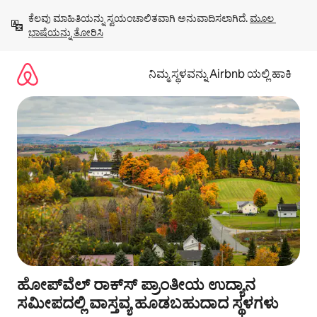
ವಿಷಯಕ್ಕೆ
ಕೆಲವು ಮಾಹಿತಿಯನ್ನು ಸ್ವಯಂಚಾಲಿತವಾಗಿ ಅನುವಾದಿಸಲಾಗಿದೆ. 
ಮೂಲ 
ಹೋಗಿ
ಭಾಷೆಯನ್ನು ತೋರಿಸಿ
ನಿಮ್ಮ ಸ್ಥಳವನ್ನು Airbnb ಯಲ್ಲಿ ಹಾಕಿ
ಹೋಪ್‌ವೆಲ್ ರಾಕ್‌ಸ್ ಪ್ರಾಂತೀಯ ಉದ್ಯಾನ
ಸಮೀಪದಲ್ಲಿ ವಾಸ್ತವ್ಯ ಹೂಡಬಹುದಾದ ಸ್ಥಳಗಳು