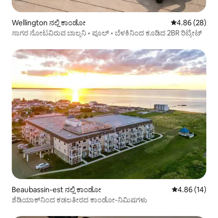
Wellington ನಲ್ಲಿ ಕಾಂಡೋ
5 ರಲ್ಲಿ 4.86 ಸರ
4.86 (28)
ಸಾಗರ ನೋಟವಿರುವ ಬಾಲ್ಕನಿ • ಪೂಲ್ • ಬೆಳಕಿನಿಂದ ಕೂಡಿದ 2BR ರಿಟ್ರೀಟ್
Beaubassin-est ನಲ್ಲಿ ಕಾಂಡೋ
5 ರಲ್ಲಿ 4.86 ಸರ
4.86 (14)
ಶೆಡಿಯಾಕ್‌ನಿಂದ ಕಡಲತೀರದ ಕಾಂಡೋ-ನಿಮಿಷಗಳು