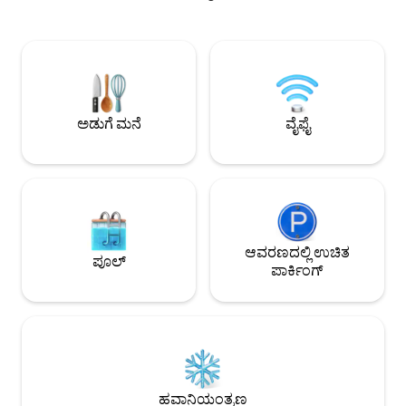
ಮತ್ತು ಪ್ರದೇಶದ ಬಗ್ಗೆ ನಮ್ಮ ಜ್ಞಾನವನ್ನು
ವರ್ಷಪೂರ್ತಿ ತೆರೆದಿರುತ್ತ
ಹಂಚಿಕೊಳ್ಳುತ್ತೇವೆ - ಮುರ್ರೆ ಕಾರ್ನರ್‌ಗೆ 15 ನಿಮಿಷಗಳು,
ವಿಹಾರವನ್ನು ಮಾಡಲಾಗಿದೆ. ನೀವು ನಿಮ್ಮ 
ಶೆಡಿಯಾಕ್, PEI ಮತ್ತು ನೋವಾ ಸ್ಕಾಟಿಯಾಗೆ 30
ಸಂಪೂರ್ಣ ಸುಸಜ್ಜಿತ ಅಡ
ನಿಮಿಷಗಳು.... ವೈನರಿಗಳು, ಬಿಸ್ಟ್ರೋಗಳು,
ಬಾತ್‌ರೂಮ್, ಮರದಿಂದ
ಕುಶಲಕರ್ಮಿಗಳು, ಹೈಕಿಂಗ್/ಬೈಕಿಂಗ್ ಟ್ರೇಲ್‌ಗಳು,
ಗೆಜೆಬೊದಲ್ಲಿ ಪ್ರೈವೇಟ್ ಸ
ಅನನ್ಯ ಅಂಗಡಿಗಳು, ಗಾಲ್ಫ್ ಕೋರ್ಸ್‌ಗಳನ್ನು ಅನ್ವೇಷಿಸಿ.
ಮತ್ತು ಹೆಚ್ಚಿನದನ್ನು ಹೊಂದಿರುತ್ತ
ಸ್ನೋಮೊಬೈಲ್ ಸ್ನೇಹಿ!
ಅಡುಗೆ ಮನೆ
ವೈಫೈ
ಆವರಣದಲ್ಲಿ ಉಚಿತ
ಪೂಲ್
ಪಾರ್ಕಿಂಗ್
ಹವಾನಿಯಂತ್ರಣ