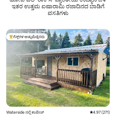
ಇತರ ಉತ್ತಮ ಐಷಾರಾಮಿ ರಜಾದಿನದ ಬಾಡಿಗೆ
ವಸತಿಗಳು
ಗೆಸ್ಟ್‌ಗಳ ಅಚ್ಚುಮೆಚ್ಚಿನದು
ಗೆಸ್ಟ್‌ಗಳಿಗೆ ಅತಿ ಹೆಚ್ಚು ಅಚ್ಚುಮೆಚ್ಚಿನದು
Waterside ನಲ್ಲಿ ಕಾಟೇಜ್
5 ರಲ್ಲಿ 4.97 ಸರಾ
4.97 (271)