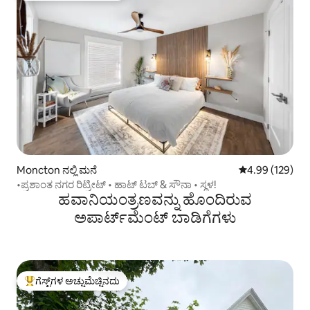
Moncton ನಲ್ಲಿ ಮನೆ
5 ರಲ್ಲಿ 4.99 ಸರಾ
4.99 (129)
•ಪ್ರಶಾಂತ ನಗರ ರಿಟ್ರೀಟ್ • ಹಾಟ್ ಟಬ್ & ಸೌನಾ • ಸ್ಥಳ!
ಹವಾನಿಯಂತ್ರಣವನ್ನು ಹೊಂದಿರುವ
ಅಪಾರ್ಟ್‌ಮೆಂಟ್‌ ಬಾಡಿಗೆಗಳು
ಗೆಸ್ಟ್‌ಗಳ ಅಚ್ಚುಮೆಚ್ಚಿನದು
ಗೆಸ್ಟ್‌ಗಳಿಗೆ ಅತಿ ಹೆಚ್ಚು ಅಚ್ಚುಮೆಚ್ಚಿನದು