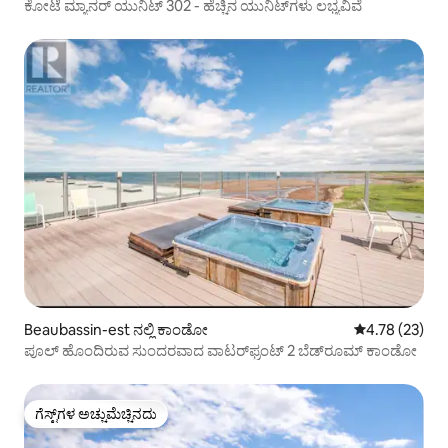
ಕೋಟೆ ಮ್ಯಾನರ್ ಯುನಿಟ್ 302 - ಹೆಚ್ಚಿನ ಯುನಿಟ್‌ಗಳು ಲಭ್ಯವಿವೆ
Beaubassin-est ನಲ್ಲಿ ಕಾಂಡೋ
5 ರಲ್ಲಿ 4.78 ಸರ
4.78 (23)
ಪೂಲ್ ಹೊಂದಿರುವ ಸುಂದರವಾದ ವಾಟರ್‌ಫ್ರಂಟ್ 2 ಬೆಡ್‌ರೂಮ್ ಕಾಂಡೋ
ಗೆಸ್ಟ್‌ಗಳ ಅಚ್ಚುಮೆಚ್ಚಿನದು
ಗೆಸ್ಟ್‌ಗಳ ಅಚ್ಚುಮೆಚ್ಚಿನದು