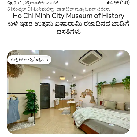
Quận 1 ನಲ್ಲಿ ಅಪಾರ್ಟ್‌ಮಂಟ್
5 ರಲ್ಲಿ 4.95 ಸರಾ
4.95 (141)
6 |ಸೆಂಟ್ರಲ್ D1 ಮಿನಿಮಲಿಸ್ಟ್ | ಬಾತ್‌ಟಬ್ ಮತ್ತು ಓಪನ್ ಟೆರೇಸ್.
Ho Chi Minh City Museum of History
ಬಳಿ ಇತರ ಉತ್ತಮ ಐಷಾರಾಮಿ ರಜಾದಿನದ ಬಾಡಿಗೆ
ವಸತಿಗಳು
ಗೆಸ್ಟ್‌ಗಳ ಅಚ್ಚುಮೆಚ್ಚಿನದು
ಗೆಸ್ಟ್‌ಗಳ ಅಚ್ಚುಮೆಚ್ಚಿನದು