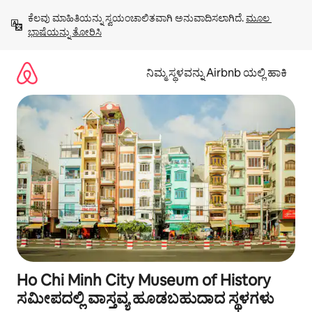
ವಿಷಯಕ್ಕೆ
ಕೆಲವು ಮಾಹಿತಿಯನ್ನು ಸ್ವಯಂಚಾಲಿತವಾಗಿ ಅನುವಾದಿಸಲಾಗಿದೆ. 
ಮೂಲ 
ಹೋಗಿ
ಭಾಷೆಯನ್ನು ತೋರಿಸಿ
ನಿಮ್ಮ ಸ್ಥಳವನ್ನು Airbnb ಯಲ್ಲಿ ಹಾಕಿ
Ho Chi Minh City Museum of History
ಸಮೀಪದಲ್ಲಿ ವಾಸ್ತವ್ಯ ಹೂಡಬಹುದಾದ ಸ್ಥಳಗಳು