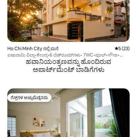
Ho Chi Minh City ನಲ್ಲಿ ಮನೆ
5 ರಲ್ಲಿ 5 ಸರ
5 (23)
ಐಷಾರಾಮಿ ವಿಲ್ಲಾ•ಕೇಂದ್ರ•6 ಬೆಡ್‌ರೂಮ್‌ಗಳು• 7WC•ಪೂಲ್•ಸೌನಾ•
ಹವಾನಿಯಂತ್ರಣವನ್ನು ಹೊಂದಿರುವ
KTV•Bi-a
ಅಪಾರ್ಟ್‌ಮೆಂಟ್‌ ಬಾಡಿಗೆಗಳು
ಗೆಸ್ಟ್‌ಗಳ ಅಚ್ಚುಮೆಚ್ಚಿನದು
ಗೆಸ್ಟ್‌ಗಳ ಅಚ್ಚುಮೆಚ್ಚಿನದು