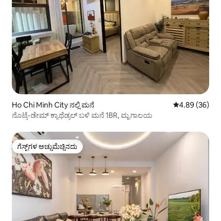
Ho Chi Minh City ನಲ್ಲಿ ಮನೆ
5 ರಲ್ಲಿ 4.89 ಸರ
4.89 (36)
ನೊಟ್ರೆ-ಡೇಮ್ ಕ್ಯಾಥೆಡ್ರಲ್ ಬಳಿ ಮನೆ 1BR, ಮೃಗಾಲಯ
ಗೆಸ್ಟ್‌ಗಳ ಅಚ್ಚುಮೆಚ್ಚಿನದು
ಗೆಸ್ಟ್‌ಗಳ ಅಚ್ಚುಮೆಚ್ಚಿನದು