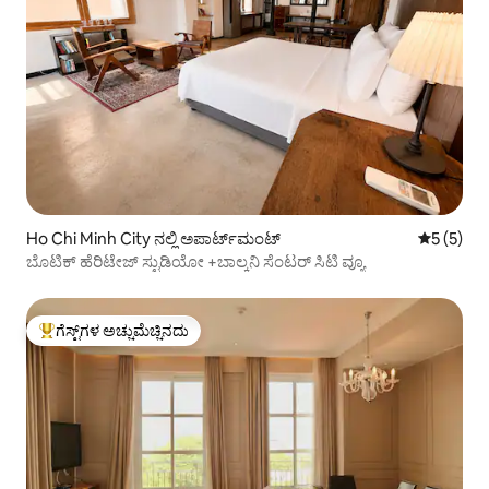
Ho Chi Minh City ನಲ್ಲಿ ಅಪಾರ್ಟ್‌ಮಂಟ್
5 ರಲ್ಲಿ 5 
5 (5)
ಬೊಟಿಕ್ ಹೆರಿಟೇಜ್ ಸ್ಟುಡಿಯೋ +ಬಾಲ್ಕನಿ ಸೆಂಟರ್ ಸಿಟಿ ವ್ಯೂ
ಗೆಸ್ಟ್‌ಗಳ ಅಚ್ಚುಮೆಚ್ಚಿನದು
ಗೆಸ್ಟ್‌ಗಳಿಗೆ ಅತಿ ಹೆಚ್ಚು ಅಚ್ಚುಮೆಚ್ಚಿನದು